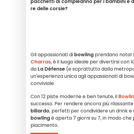
pacchetti di compleanno per i bambini e dei
re delle corsie?
Gli appassionati di
bowling
prendano nota! 
Charras
, è il luogo ideale per divertirsi con l
da
La Défense
(e soprattutto dalla metropo
un'esperienza unica agli appassionati di bo
conviviale.
Con 12 piste moderne e ben tenute, il
Bowli
successo. Per rendere ancora più rilassante
biliardo
, perfetti per condividere un drink e 
bowling
è aperta 7 giorni su 7, in modo che 
piacimento.