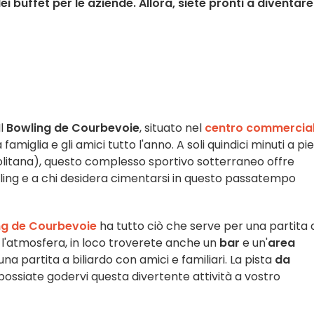
 buffet per le aziende. Allora, siete pronti a diventare 
Il
Bowling de Courbevoie
, situato nel
centro commercia
a famiglia e gli amici tutto l'anno. A soli quindici minuti a pie
litana), questo complesso sportivo sotterraneo offre
wling e a chi desidera cimentarsi in questo passatempo
ng de Courbevoie
ha tutto ciò che serve per una partita 
 l'atmosfera, in loco troverete anche un
bar
e un'
area
una partita a biliardo con amici e familiari. La pista
da
possiate godervi questa divertente attività a vostro