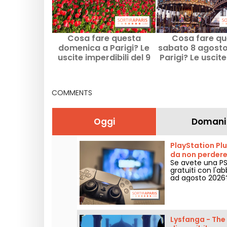
Cosa fare questa
Cosa fare qu
domenica a Parigi? Le
sabato 8 agosto
uscite imperdibili del 9
Parigi? Le uscit
agosto 2026
perdere
COMMENTS
Oggi
Domani
PlayStation Plus
da non perder
Se avete una PS
gratuiti con l'a
ad agosto 2026?
Lysfanga - The 