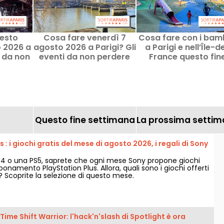
esto
Cosa fare venerdì 7
Cosa fare con i bamb
 2026 a
agosto 2026 a Parigi? Gli
a Parigi e nell’Île-d
e da non
eventi da non perdere
France questo fin
settimana, l’8 e il 
agosto 2026?
Questo fine settimana
La prossima setti
 : i giochi gratis del mese di agosto 2026, i regali di Sony
e
4 o una PS5, saprete che ogni mese Sony propone giochi
bbonamento PlayStation Plus. Allora, quali sono i giochi offerti
 Scoprite la selezione di questo mese.
Time Shift Warrior: l'hack'n'slash di Spotlight è ora