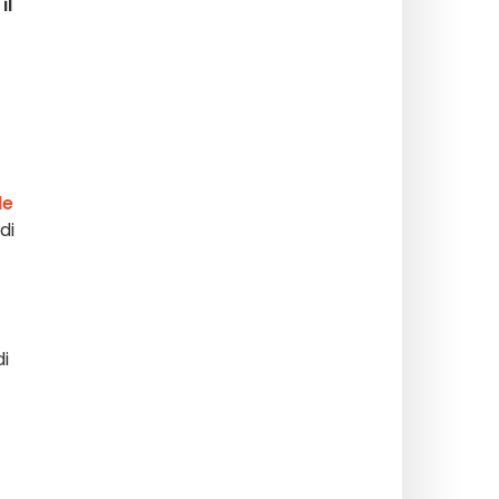
il
le
di
di