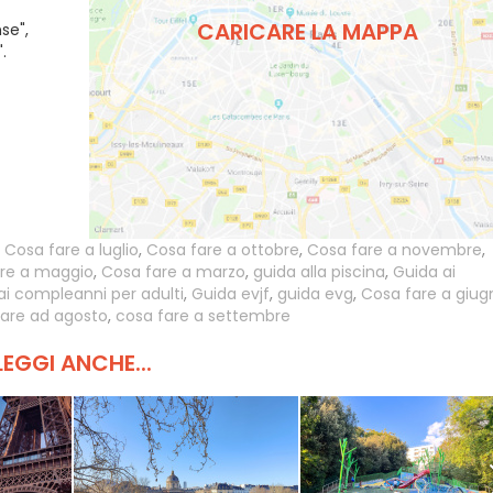
CARICARE LA MAPPA
se",
.
,
Cosa fare a luglio
,
Cosa fare a ottobre
,
Cosa fare a novembre
,
are a maggio
,
Cosa fare a marzo
,
guida alla piscina
,
Guida ai
ai compleanni per adulti
,
Guida evjf
,
guida evg
,
Cosa fare a giug
are ad agosto
,
cosa fare a settembre
LEGGI ANCHE...