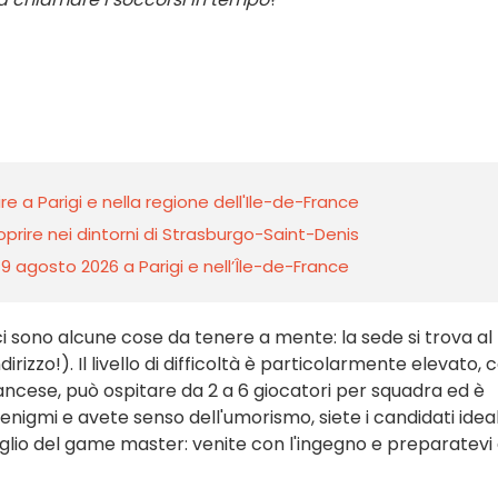
ire a Parigi e nella regione dell'Ile-de-France
prire nei dintorni di Strasburgo-Saint-Denis
 9 agosto 2026 a Parigi e nell’Île-de-France
 ci sono alcune cose da tenere a mente: la sede si trova al
irizzo!). Il livello di difficoltà è particolarmente elevato, 
rancese, può ospitare da 2 a 6 giocatori per squadra ed è
li enigmi e avete senso dell'umorismo, siete i candidati ideal
glio del game master: venite con l'ingegno e preparatevi