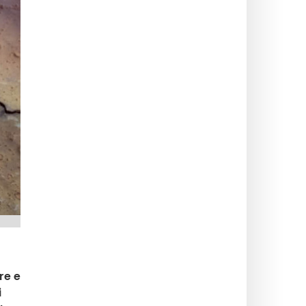
re e
i