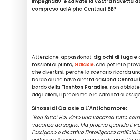
impegnativi e salvate la vostra navetta da
compreso ad Alpha Centauri BB?
Attenzione, appassionati di
giochi di fuga
e 
missioni di punta,
Galaxie
, che potrete prova
che divertirsi, perché lo scenario ricorda un
bordo di una nave diretta ad
Alpha Centauri
bordo della
Floshton Paradise
, non abbiate 
dagli alieni, il problema è la carenza di ossig
Sinossi di Galaxie a L'Antichambre:
"Ben fatto! Hai vinto una vacanza tutto com
vacanza da sogno. Ma proprio quando il viag
l'ossigeno e disattiva l'intelligenza artifici
soffocare.
Riuscirete a
riparare la navetta e