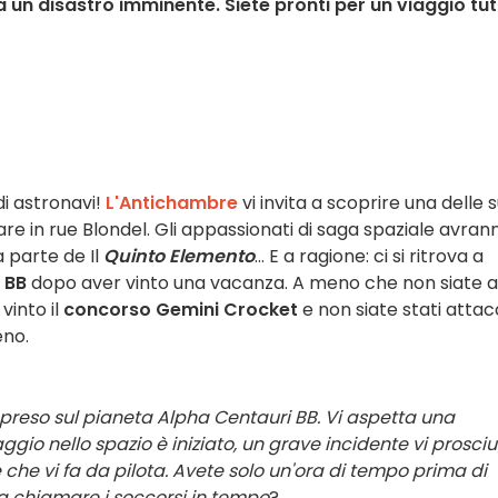
 un disastro imminente. Siete pronti per un viaggio tu
di astronavi!
L'Antichambre
vi invita a scoprire una delle 
re in rue Blondel. Gli appassionati di saga spaziale avrann
a parte de Il
Quinto Elemento
... E a ragione: ci si ritrova a
 BB
dopo aver vinto una vacanza. A meno che non siate a
vinto il
concorso Gemini Crocket
e non siate stati attac
eno.
preso sul pianeta Alpha Centauri BB. Vi aspetta una
gio nello spazio è iniziato, un grave incidente vi prosci
ale che vi fa da pilota. Avete solo un'ora di tempo prima di
 a chiamare i soccorsi in tempo
?