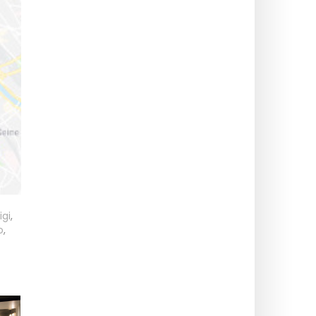
igi
,
o
,