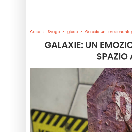
Casa
Svago
gioco
Galaxie: un emozionante g
GALAXIE: UN EMOZI
SPAZIO 