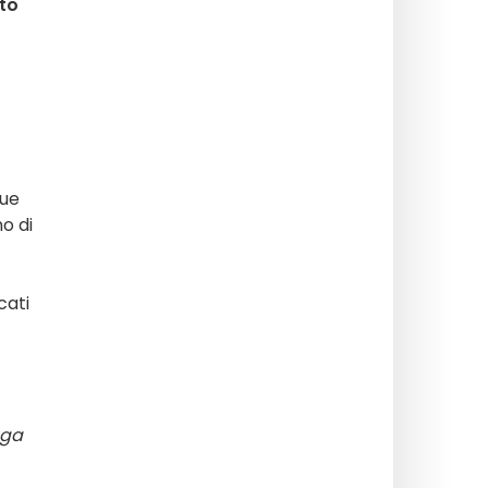
tto
sue
o di
cati
uga