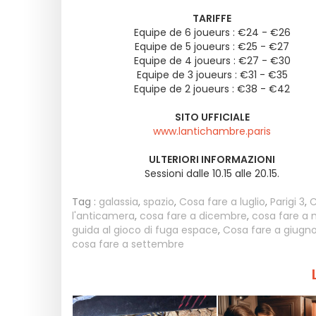
TARIFFE
Equipe de 6 joueurs : €24 - €26
Equipe de 5 joueurs : €25 - €27
Equipe de 4 joueurs : €27 - €30
Equipe de 3 joueurs : €31 - €35
Equipe de 2 joueurs : €38 - €42
SITO UFFICIALE
www.lantichambre.paris
ULTERIORI INFORMAZIONI
Sessioni dalle 10.15 alle 20.15.
Tag :
galassia
,
spazio
,
Cosa fare a luglio
,
Parigi 3
,
C
l'anticamera
,
cosa fare a dicembre
,
cosa fare a
guida al gioco di fuga espace
,
Cosa fare a giugn
cosa fare a settembre