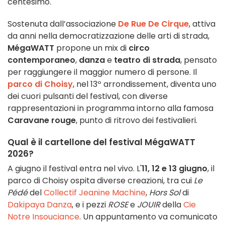
centesimo.
Sostenuta dall’associazione
De Rue De Cirque
, attiva
da anni nella democratizzazione delle arti di strada,
MégaWATT
propone un mix di
circo
contemporaneo
,
danza
e
teatro di strada
, pensato
per raggiungere il maggior numero di persone. Il
parco di Choisy
, nel 13º arrondissement, diventa uno
dei cuori pulsanti del festival, con diverse
rappresentazioni in programma intorno alla famosa
Caravane rouge
, punto di ritrovo dei festivalieri.
Qual è il cartellone del festival MégaWATT
2026?
A giugno il festival entra nel vivo. L'
11, 12 e 13 giugno
, il
parco di Choisy ospita diverse creazioni, tra cui
Le
Pédé
del
Collectif Jeanine Machine
,
Hors Sol
di
Dakipaya Danza
, e i pezzi
ROSE
e
JOUIR
della
Cie
Notre Insouciance
. Un appuntamento va comunicato