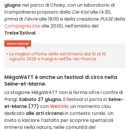
giugno
nel parco di Choisy, con un laboratorio di
trampolineria proposto dalla
Cie Kiaï
alle 14:30,
prima di
Fièvre
alle 19:00 e della creazione
PULSE
della
Compagnia Kiaï
alle 20:00, nell'ambito del
Treize'Estival
.
LEGGI ANCHE
Le migliori offerte della settimana dal 10 al 16
agosto 2026 a Parigi e nell'Île-de-France
MégaWATT è anche un festival di circo nella
Seine-et-Marne.
La stagione MégaWATT non si ferma oltre i confini di
Parigi.
Sabato 27 giugno
, il festival ci porta in
Seine-
et-Marne (77)
con
WeCirk!
, un momento clou
dedicato
alle arti circensi
in contesto rurale. Un
invito a lasciare l’asfalto per scoprire spettacoli
immersi nella natura, nelle comunità del