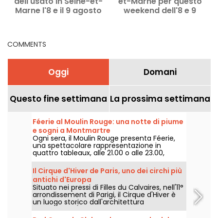
dell'usato in Seine-et-
et-Marne per questo
Marne l'8 e il 9 agosto
weekend dell'8 e 9
2026 - 77
agosto 2026 (77)
COMMENTS
Oggi
Domani
Questo fine settimana
La prossima settimana
Féerie al Moulin Rouge: una notte di piume
e sogni a Montmartre
Ogni sera, il Moulin Rouge presenta Féerie,
una spettacolare rappresentazione in
quattro tableaux, alle 21.00 o alle 23.00,
preceduta o meno da una cena creata dallo
chef.
Il Cirque d'Hiver de Paris, uno dei circhi più
antichi d'Europa
Situato nei pressi di Filles du Calvaires, nell'11°
arrondissement di Parigi, il Cirque d'Hiver è
un luogo storico dall'architettura
neoclassica. È uno dei circhi permanenti più
antichi d'Europa e continua a mostrare le