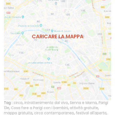
CARICARE LA MAPPA
Tag :
circo
,
intrattenimento dal vivo
,
Senna e Marna
,
Parigi
13e
,
Cosa fare a Parigi con i bambini
,
attività gratuite
,
mappa gratuita
,
circo contemporaneo
,
festival all'aperto
,