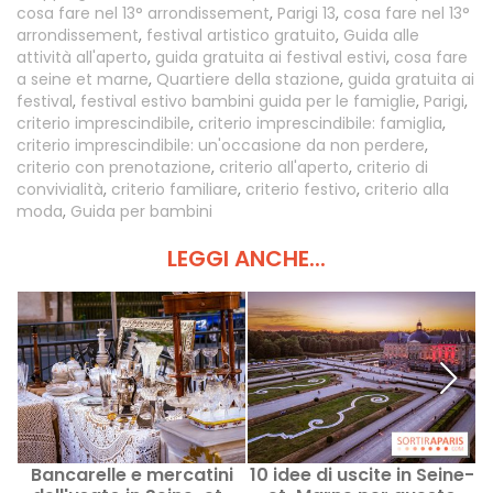
cosa fare nel 13° arrondissement
,
Parigi 13
,
cosa fare nel 13°
arrondissement
,
festival artistico gratuito
,
Guida alle
attività all'aperto
,
guida gratuita ai festival estivi
,
cosa fare
a seine et marne
,
Quartiere della stazione
,
guida gratuita ai
festival
,
festival estivo bambini guida per le famiglie
,
Parigi
,
criterio imprescindibile
,
criterio imprescindibile: famiglia
,
criterio imprescindibile: un'occasione da non perdere
,
criterio con prenotazione
,
criterio all'aperto
,
criterio di
convivialità
,
criterio familiare
,
criterio festivo
,
criterio alla
moda
,
Guida per bambini
LEGGI ANCHE...
Bancarelle e mercatini
10 idee di uscite in Seine-