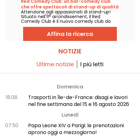
Red Comedy Club: un bar-comedy club
arti circensi per la gioia delle famiglie.
che offre spettacoli di stand-up di qualità
Attenzione agli appassionati di stand-up!
Situato nell'11° arrondissement, il Red
Comedy Club è il nuovo comedy club da
scoprire. Questo nuovissimo locale di design
dispone di un bar al piano terra dove potrete
Affina la ricerca
mangiare un boccone prima di scendere nel
seminterrato per una bella risata!
NOTIZIE
Ultime notizie
I più letti
Domenica
18:08
Trasporti in Île-de-France: disagi e lavori
nel fine settimana del 15 e 16 agosto 2026
Lunedì
07:50
Papa Leone XIV a Parigi: le prenotazioni
aprono oggi a mezzogiorno!