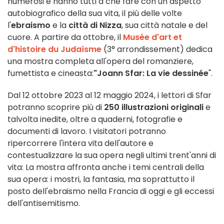
numerosi e hanno tutti a che fare con un aspetto
autobiografico della sua vita, il più delle volte
l'
ebraismo
e la
città di Nizza
, sua città natale e del
cuore. A partire da ottobre, il
Musée d'art et
d'histoire du Judaïsme
(3° arrondissement) dedica
una mostra completa all'opera del romanziere,
fumettista e cineasta:
"Joann Sfar: La vie dessinée
".
Dal 12 ottobre 2023 al 12 maggio 2024, i lettori di Sfar
potranno scoprire più di
250 illustrazioni originali
e
talvolta inedite, oltre a quaderni, fotografie e
documenti di lavoro. I visitatori potranno
ripercorrere l'intera vita dell'autore e
contestualizzare la sua opera negli ultimi trent'anni di
vita: La mostra affronta anche i temi centrali della
sua opera: i mostri, la fantasia, ma soprattutto il
posto dell'ebraismo nella Francia di oggi e gli eccessi
dell'antisemitismo.