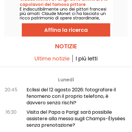
all'altezza della leggenda.
capolavori del famoso pittore
È indiscutibilmente uno dei pittori francesi
impressionista nella capitale?
più amati: Claude Monet ci ha lasciato un
ricco patrimonio di opere straordinarie,
molte delle quali sono esposte nei musei di
Parigi. Seguite la guida!
Affina la ricerca
NOTIZIE
Ultime notizie
I più letti
Lunedì
20:45
Eclissi del 12 agosto 2026: fotografare il
fenomeno con il proprio telefono, è
davvero senza rischi?
16:30
Visita del Papa a Parigi: sarà possibile
assistere alla messa sugli Champs-Élysées
senza prenotazione?