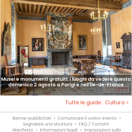
Musei e monumenti gratuiti: i luoghi da vedere questa
domenica 2 agosto a Parigi e nell'Île-de-France
Tutte le guide : Cultura >
Banner pubblicitari
•
Comunicare il vostro evento
•
Segnalare una struttura
•
FAQ / Contatti
Manifesto
•
Informazioni legali
•
Impostazioni sulla