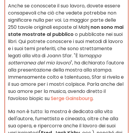
Anche se conoscete il suo lavoro, dovete essere
consapevoli che ciò che vedete potrebbe non
significare nulla per voi. La maggior parte delle
250 tavole originali esposte al Mahj
non sono mai
state mostrate al pubblico
o pubblicate nei suoi
libri. Qui potrete conoscere i suoi metodi di lavoro
e i suoi temi preferiti, che sono strettamente
legati alla vita di Joann Sfar. "È la
mappa
sotterranea del mio lavoro
", ha dichiarato l'autore
alla presentazione della mostra alla stampa.
Immensamente colto e talentuoso, Sfar si rivela e
il suo amore per i mostri colpisce. Parla anche del
suo amore per la musica, avendo diretto il
favoloso biopic su
Serge Gainsbourg
.
Ma non è tutto: la mostra è dedicata alla vita
dell'autore, fumettista e cineasta, oltre che alla
sua opera, e ripercorre anche il lavoro dei suoi
vari ispiratori
(Fred, Jack Kirby
, ecc.), nonché dei