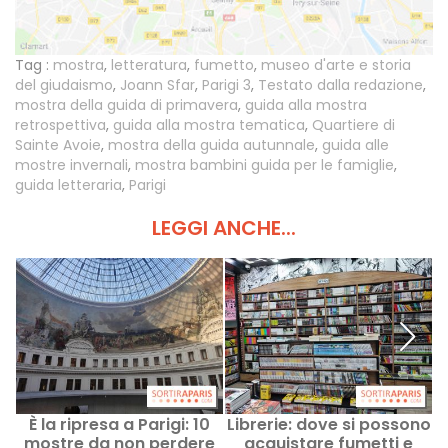
Tag :
mostra
,
letteratura
,
fumetto
,
museo d'arte e storia
del giudaismo
,
Joann Sfar
,
Parigi 3
,
Testato dalla redazione
,
mostra della guida di primavera
,
guida alla mostra
retrospettiva
,
guida alla mostra tematica
,
Quartiere di
Sainte Avoie
,
mostra della guida autunnale
,
guida alle
mostre invernali
,
mostra bambini guida per le famiglie
,
guida letteraria
,
Parigi
LEGGI ANCHE...
È la ripresa a Parigi: 10
Librerie: dove si possono
mostre da non perdere
acquistare fumetti e