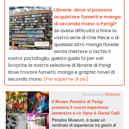
Librerie: dove si possono
acquistare fumetti e manga
di seconda mano a Parigi?
Se avete difficoltà a finire la
vostra serie di One Piece o di
qualsiasi altro manga fluviale
senza mettere a rischio il
vostro portafoglio, questa guida fa per voi!
Scoprite la nostra selezione di librerie di Parigi
dove trovare fumetti, manga e graphic novel di
seconda mano.
[Per saperne di più]