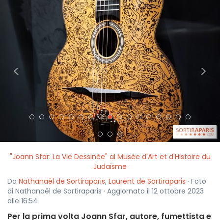
<
>
"Joann Sfar: La Vie Dessinée" al Musée d'Art et d'Histoire du
Judaïsme
Da
Nathanaël de Sortiraparis
,
Laurent de Sortiraparis
· Foto
di Nathanaël de Sortiraparis · Aggiornato il 12 ottobre 2023
alle 16:54
Per la prima volta Joann Sfar, autore, fumettista e