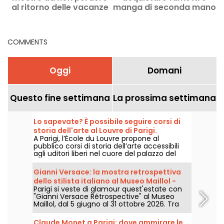
al ritorno delle vacanze
manga di seconda mano
estive
a Parigi?
p
COMMENTS
Oggi
Domani
Questo fine settimana
La prossima settimana
Lo sapevate? È possibile seguire corsi di
storia dell'arte al Louvre di Parigi.
A Parigi, l’École du Louvre propone al
pubblico corsi di storia dell’arte accessibili
agli uditori liberi nel cuore del palazzo del
Louvre, ogni anno, da settembre a giugno.
Anche conferenze gratuite sono proposte
Gianni Versace: la mostra retrospettiva
periodicamente dal museo. Un modo per
dello stilista italiano al Museo Maillol -
diventare esperti di storia dell’arte!
Parigi si veste di glamour quest'estate con
proroghe
"Gianni Versace Rétrospective" al Museo
Maillol, dal 5 giugno al 31 ottobre 2026. Tra
barocco e overdose di stampe, la mostra di
moda retrò promette colori e stravaganza,
Claude Monet a Parigi: dove ammirare le