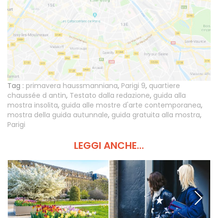
Tag :
primavera haussmanniana
,
Parigi 9
,
quartiere
chaussée d antin
,
Testato dalla redazione
,
guida alla
mostra insolita
,
guida alle mostre d'arte contemporanea
,
mostra della guida autunnale
,
guida gratuita alla mostra
,
Parigi
LEGGI ANCHE...