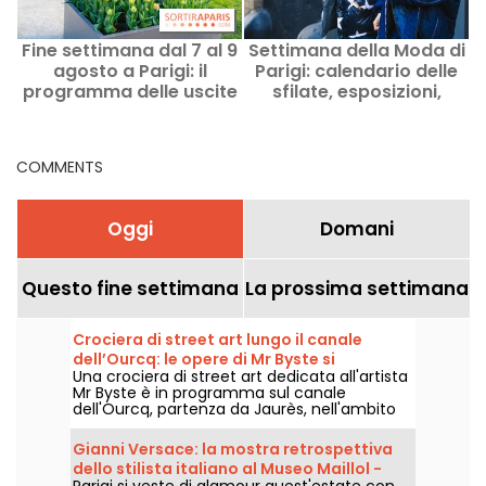
Fine settimana dal 7 al 9
Settimana della Moda di
agosto a Parigi: il
Parigi: calendario delle
c
programma delle uscite
sfilate, esposizioni,
da non perdere
animazioni… cosa fare
dal 6 al 9 luglio 2026?
COMMENTS
Oggi
Domani
Questo fine settimana
La prossima settimana
Crociera di street art lungo il canale
dell’Ourcq: le opere di Mr Byste si
Una crociera di street art dedicata all'artista
espongono lungo il corso d’acqua
Mr Byste è in programma sul canale
dell'Ourcq, partenza da Jaurès, nell'ambito
dell'Estate del Canale, sabato 8 agosto 2026.
In programma: una mostra a bordo, una
Gianni Versace: la mostra retrospettiva
visita guidata delle opere visibili dall'acqua e
dello stilista italiano al Museo Maillol -
una scoperta dell'universo dello stencil