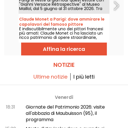
Parigi si veste di glamour quest'estate con
proroghe
dell'artista.
"Gianni Versace Rétrospective" al Museo
Maillol, dal 5 giugno al 31 ottobre 2026. Tra
barocco e overdose di stampe, la mostra di
moda retrò promette colori e stravaganza,
Claude Monet a Parigi: dove ammirare le
all'altezza della leggenda.
capolavori del famoso pittore
È indiscutibilmente uno dei pittori francesi
impressionista nella capitale?
più amati: Claude Monet ci ha lasciato un
ricco patrimonio di opere straordinarie,
molte delle quali sono esposte nei musei di
Parigi. Seguite la guida!
Affina la ricerca
NOTIZIE
Ultime notizie
I più letti
Venerdì
18:31
Giornate del Patrimonio 2026: visite
all'abbazia di Maubuisson (95), il
programma