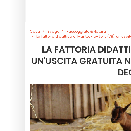
Casa
Svago
Passeggiate & Natura
La fattoria didattica di Mantes-la-Jolie (78), un'usc
LA FATTORIA DIDATT
UN'USCITA GRATUITA 
DE