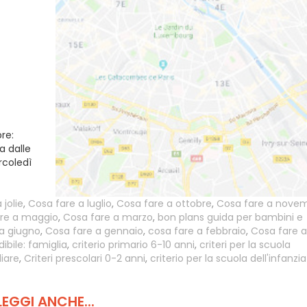
re:
a dalle
rcoledì
jolie
,
Cosa fare a luglio
,
Cosa fare a ottobre
,
Cosa fare a nove
are a maggio
,
Cosa fare a marzo
,
bon plans guida per bambini e
a giugno
,
Cosa fare a gennaio
,
cosa fare a febbraio
,
Cosa fare 
dibile: famiglia
,
criterio primario 6-10 anni
,
criteri per la scuola
liare
,
Criteri prescolari 0-2 anni
,
criterio per la scuola dell'infanzi
LEGGI ANCHE...