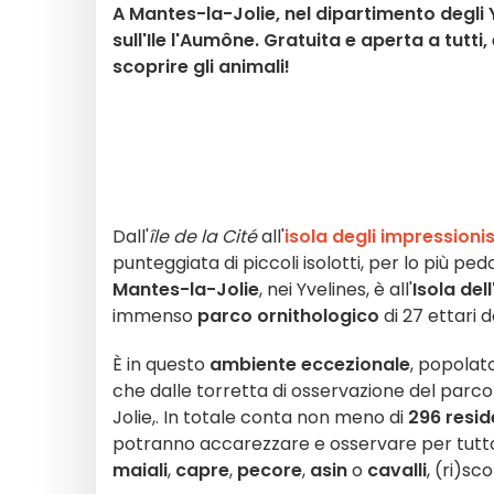
A Mantes-la-Jolie, nel dipartimento degli Y
sull'Ile l'Aumône. Gratuita e aperta a tut
scoprire gli animali!
Dall'
île de la Cité
all'
isola degli impressionis
punteggiata di piccoli isolotti, per lo più ped
Mantes-la-Jolie
, nei Yvelines, è all'
Isola de
immenso
parco ornithologico
di 27 ettari do
È in questo
ambiente eccezionale
, popolato
che dalle torretta di osservazione del parco
Jolie,. In totale conta non meno di
296 resid
potranno accarezzare e osservare per tutto 
maiali
,
capre
,
pecore
,
asin
o
cavalli
, (ri)sc