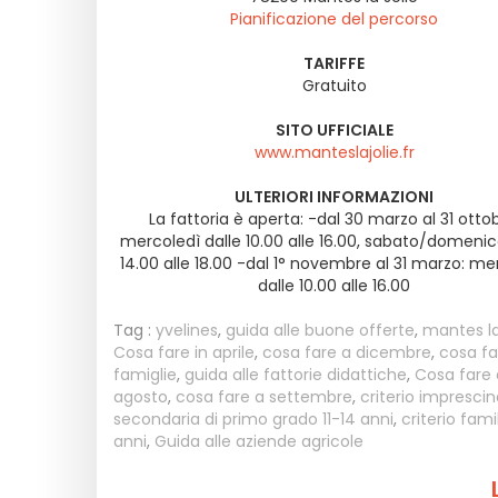
Pianificazione del percorso
TARIFFE
Gratuito
SITO UFFICIALE
www.manteslajolie.fr
ULTERIORI INFORMAZIONI
La fattoria è aperta: -dal 30 marzo al 31 ottob
mercoledì dalle 10.00 alle 16.00, sabato/domenic
14.00 alle 18.00 -dal 1° novembre al 31 marzo: me
dalle 10.00 alle 16.00
Tag :
yvelines
,
guida alle buone offerte
,
mantes la 
Cosa fare in aprile
,
cosa fare a dicembre
,
cosa f
famiglie
,
guida alle fattorie didattiche
,
Cosa fare 
agosto
,
cosa fare a settembre
,
criterio imprescin
secondaria di primo grado 11-14 anni
,
criterio fami
anni
,
Guida alle aziende agricole