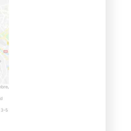
mbre
,
ad
a 3-5