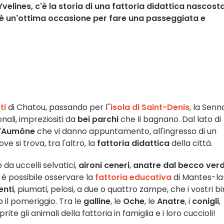
velines, c'è la storia di una fattoria didattica nascost
ti, è un'ottima occasione per fare una passeggiata e
ti
di Chatou, passando per l'
'
isola di Saint-Denis
, la Senn
onali, impreziositi da
bei parchi
che li bagnano. Dal lato di
ll'Aumône
che vi danno appuntamento, all'ingresso di un
ve si trova, tra l'altro, la
fattoria didattica
della città.
 da uccelli selvatici,
aironi ceneri
,
anatre dal becco ver
 è possibile osservare la
fattoria educativa
di Mantes-la
enti
, piumati, pelosi, a due o quattro zampe, che i vostri b
il pomeriggio. Tra le
galline
, le
Oche
, le
Anatre
, i
conigli
,
oprite gli animali della fattoria in famiglia e i loro cuccioli!