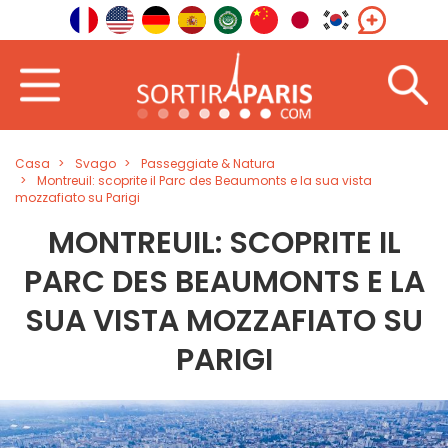
Casa
Svago
Passeggiate & Natura
Montreuil: scoprite il Parc des Beaumonts e la sua vista
mozzafiato su Parigi
MONTREUIL: SCOPRITE IL
PARC DES BEAUMONTS E LA
SUA VISTA MOZZAFIATO SU
PARIGI