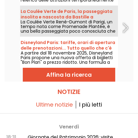
non disponibili per manutenzione o rinnovo,
per aiutarvi a organizzare al meglio la vostra
La Coulée Verte de Paris, la passeggiata
visita ai parchi Disney.
insolita e nascosta da Bastille a
La Coulée Verte René-Dumont di Parigi, un
Vincennes
tempo nota come Promenade Plantée, è
una bella passeggiata poco conosciuta che
accompagna i parigini in un percorso
verdeggiante dalla Bastiglia al Bois de
Disneyland Paris: tariffe, orari di apertura
Vincennes, passando per il Viaduc des Arts. È
delle prenotazioni... Tutto quello che c'è
un modo insolito e ombreggiato per scoprire
A partire dal 18 novembre 2025, Disneyland
da sapere sui biglietti "Bon Plan"
Parigi, lontano dal caos della città.
Paris propone una nuova offerta di biglietti
"Bon Plan" a prezzo ridotto. Una formula a
tempo determinato e accessibile a tutti per
godersi la magia Disney senza spendere una
Affina la ricerca
fortuna. Orari di lancio, prezzi, date... Vi
diciamo tutto!
NOTIZIE
Ultime notizie
I più letti
Venerdì
18:31
Giornate del Patrimonio 2026: visite