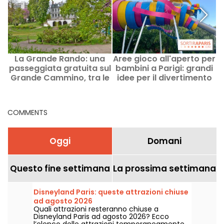
La Grande Rando: una
Aree gioco all'aperto per
passeggiata gratuita sul
bambini a Parigi: grandi
p
Grande Cammino, tra le
idee per il divertimento
alture di Seine-Saint-
della famiglia
Denis
COMMENTS
Oggi
Domani
Questo fine settimana
La prossima settimana
Disneyland Paris: queste attrazioni chiuse
ad agosto 2026
Quali attrazioni resteranno chiuse a
Disneyland Paris ad agosto 2026? Ecco
l’elenco delle attrazioni temporaneamente