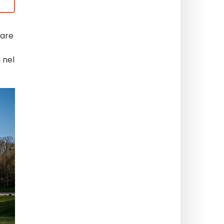
vare
 nel