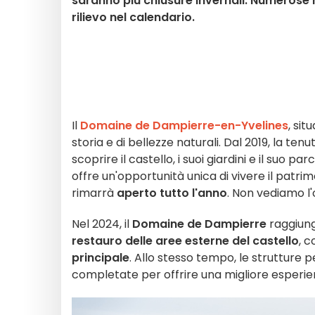
saranno più chiusure invernali. Numerose
rilievo nel calendario.
Il
Domaine de Dampierre-en-Yvelines
, sit
storia e di bellezze naturali. Dal 2019, la t
scoprire il castello, i suoi giardini e il suo 
offre un'opportunità unica di vivere il patri
rimarrà
aperto tutto l'anno
. Non vediamo l'o
Nel 2024, il
Domaine de Dampierre
raggiung
restauro delle aree esterne del castello
, 
principale
. Allo stesso tempo, le strutture pe
completate per offrire una migliore esperienz