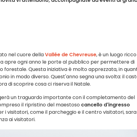
 novità vi attendono, accompagnate da eventi di gran
uato nel cuore della
Vallée de Chevreuse
, è un luogo ricco
enuta apre ogni anno le porte al pubblico per permettere di
parco forestale. Questa iniziativa è molto apprezzata, in quan
monio in modo diverso. Quest'anno segna una svolta: il cast
ra di scoprire cosa ci riserva il Natale.
erà un traguardo importante con il completamento del
compreso il ripristino del maestoso
cancello d'ingresso
r i visitatori, come il parcheggio e il centro visitatori, sar
a ai visitatori.