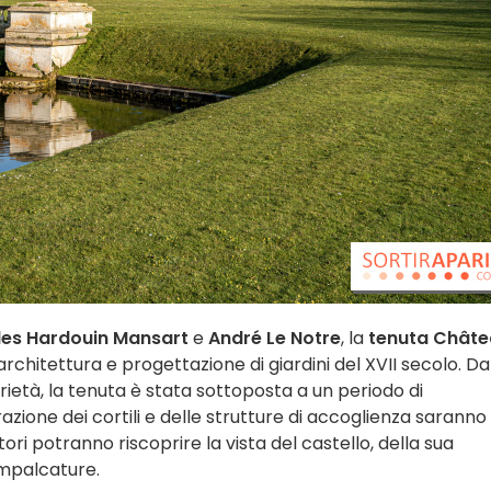
les Hardouin Mansart
e
André Le Notre
, la
tenuta Chât
chitettura e progettazione di giardini del XVII secolo. Da
ietà, la tenuta è stata sottoposta a un periodo di
razione dei cortili e delle strutture di accoglienza saranno
atori potranno riscoprire la vista del castello, della sua
impalcature.