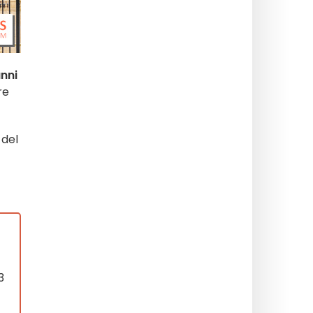
anni
re
del
3