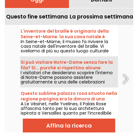
Questo fine settimana
La prossima settimana
L'inventore del braille è originario della
Seine-et-Marne: la sua casa natale è
In Seine-et-Marne, il museo fa rivivere la
diventata un museo
casa natale dell'inventore del braille. Vi
sveliamo di più su questo luogo culturale
poco conosciuto e sulla storia di Louis Braille,
l'uomo che ha inventato il linguaggio che
Si può visitare Notre-Dame senza fare la
porta ormai il suo nome.
fila? Sì... purché si rispettino alcune
I visitatori che desiderano scoprire l'interno
regole.
di Notre-Dame possono assistere
gratuitamente a una delle celebrazioni
liturgiche che si tengono ogni giorno.
Un'opportunità aperta a tutti, a condizione di
Questo sublime palazzo rosa situato nella
venire prima di tutto per partecipare alla
regione parigina era la dimora di una
celebrazione o di rispettarne pienamente lo
A Le Vésinet, nelle Yvelines, il Palais Rose
marchesa eccentrica dell'epoca della
svolgimento. Vi spieghiamo cosa è
affascina tanto per la sua architettura
necessario sapere.
Belle Époque.
ispirata a Versailles quanto per l’incredibile
destino di una delle sue più celebri abitanti:
la marchesa Luisa Casati, figura eccentrica
Affina la ricerca
della Belle Époque.