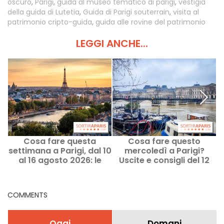
oscuro
,
Parigi
,
guida al museo tematico di parigi
,
vestigia
della guida di Lutetia
,
Guida di Parigi souterrain
,
visita al
patrimonio cripto-guida
,
guida alle rovine del patrimonio
LEGGI ANCHE...
Cosa fare questa
Cosa fare questo
F
settimana a Parigi, dal 10
mercoledì a Parigi?
al 16 agosto 2026: le
Uscite e consigli del 12
p
uscite imperdibili
agosto 2026
COMMENTS
Oggi
Domani