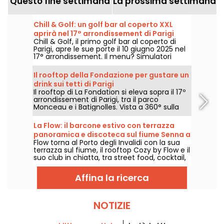
Questo fine settimana
La prossima settimana
Chill & Golf: un golf bar al coperto XXL
aprirà nel 17° arrondissement di Parigi
Chill & Golf, il primo golf bar al coperto di
Parigi, apre le sue porte il 10 giugno 2025 nel
17° arrondissement. Il menu? Simulatori
all'avanguardia e finger food di stagione,
accompagnati da cocktail shakerati, il tutto
Il rooftop della Fondazione per gustare un
distribuito su due piani con terrazza. Un
drink sui tetti di Parigi
nuovo locale ibrido, dove si viene per fare
Il rooftop di La Fondation si eleva sopra il 17º
swing ma anche per rilassarsi, con gli amici,
arrondissement di Parigi, tra il parco
la famiglia o dopo il lavoro.
Monceau e i Batignolles. Vista a 360° sulla
capitale, tapas e cocktail firmati, è il
momento di salire per prendere aria e
La Flow: il barcone estivo con terrazza
godersi il momento.
panoramica e discoteca sul fiume Senna a
Flow torna al Porto degli Invalidi con la sua
Parigi
terrazza sul fiume, il rooftop Cozy by Flow e il
suo club in chiatta, tra street food, cocktail,
DJ set e serate estive lungo la Senna.
Affina la ricerca
NOTIZIE