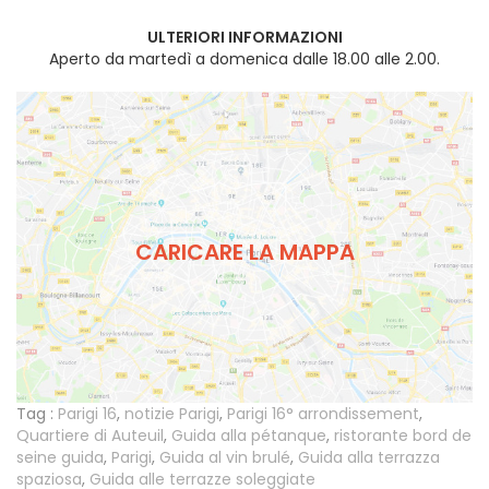
ULTERIORI INFORMAZIONI
Aperto da martedì a domenica dalle 18.00 alle 2.00.
CARICARE LA MAPPA
Tag :
Parigi 16
,
notizie Parigi
,
Parigi 16° arrondissement
,
Quartiere di Auteuil
,
Guida alla pétanque
,
ristorante bord de
seine guida
,
Parigi
,
Guida al vin brulé
,
Guida alla terrazza
spaziosa
,
Guida alle terrazze soleggiate