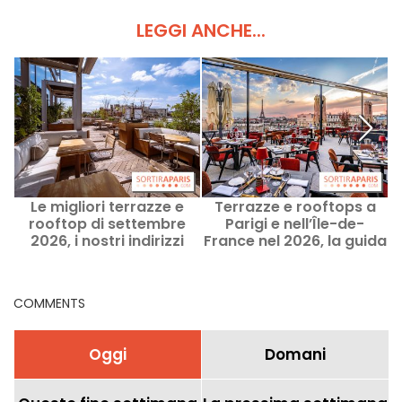
LEGGI ANCHE...
Le migliori terrazze e
Terrazze e rooftops a
rooftop di settembre
Parigi e nell’Île-de-
2026, i nostri indirizzi
France nel 2026, la guida
consigliati per chiudere
completa e definitiva
l'estate a Parigi
COMMENTS
Oggi
Domani