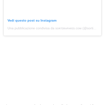
Vedi questo post su Instagram
Una pubblicazione condivisa da sᴏʀᴛɪʀᴀᴘᴀʀɪs.ᴄᴏᴍ (@sortiraparis.official)