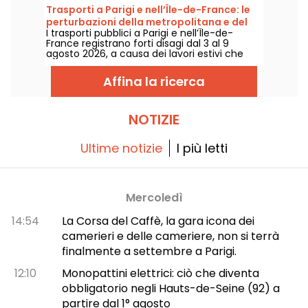
agosto 2026.
Trasporti a Parigi e nell’Île-de-France: le
perturbazioni della metropolitana e del
I trasporti pubblici a Parigi e nell’Île-de-
RER dal 3 al 9 agosto 2026
France registrano forti disagi dal 3 al 9
agosto 2026, a causa dei lavori estivi che
pesano particolarmente su alcune linee,
secondo RATP e SNCF.
Affina la ricerca
NOTIZIE
Ultime notizie
I più letti
Mercoledì
14:54
La Corsa del Caffè, la gara icona dei
camerieri e delle cameriere, non si terrà
finalmente a settembre a Parigi.
12:10
Monopattini elettrici: ciò che diventa
obbligatorio negli Hauts-de-Seine (92) a
partire dal 1° agosto