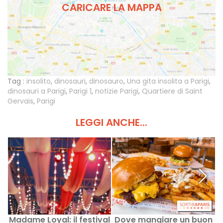
CARICARE LA MAPPA
Tag :
insolito
,
dinosauri
,
dinosauro
,
Una gita insolita a Parigi
,
dinosauri a Parigi
,
Parigi 1
,
notizie Parigi
,
Quartiere di Saint
Gervais
,
Parigi
LEGGI ANCHE...
Madame Loyal: il festival
Dove mangiare un buon
N