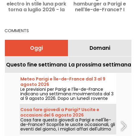
electro in stile luna park
hamburger a Parigi e
q
torna a luglio 2026 - la
nell'Ile-de-France? I
programmazione
nostri buoni indirizzi
COMMENTS
Oggi
Domani
Questo fine settimana
La prossima settimana
Meteo Parigi e Île-de-France dal 3 al 9
agosto 2026
Le previsioni per Parigi e l’Île-de-France
indicano una settimana movimentata dal 3
al 9 agosto 2026. Dopo un lunedì rovente
segnato dal rischio di temporali, le
temperature scenderanno
Cosa fare giovedì a Parigi? Uscite e
progressivamente prima di tornare a fare sul
occasioni del 6 agosto 2026
serio con tempo più caldo e soleggiato nel
Cosa fare questo giovedì a Parigi e nell'Île-
corso del week-end.
de-France? Scoprite le uscite occasionali, gli
eventi del giorno, i migliori affari dell'ultimo
minuto e idee da non perdere per giovedì 6