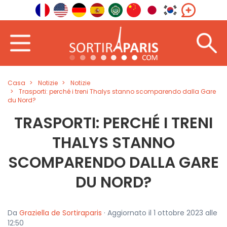
Casa
Notizie
Notizie
Trasporti: perché i treni Thalys stanno scomparendo dalla Gare
du Nord?
TRASPORTI: PERCHÉ I TRENI
THALYS STANNO
SCOMPARENDO DALLA GARE
DU NORD?
Da
Graziella de Sortiraparis
· Aggiornato il 1 ottobre 2023 alle
12:50