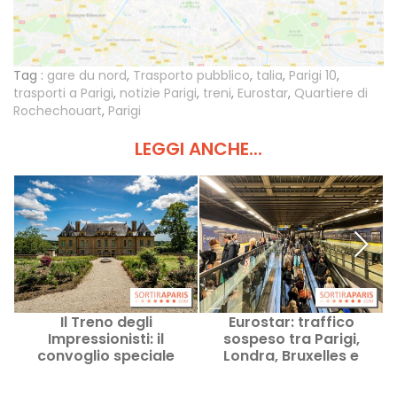
Tag :
gare du nord
,
Trasporto pubblico
,
talia
,
Parigi 10
,
trasporti a Parigi
,
notizie Parigi
,
treni
,
Eurostar
,
Quartiere di
Rochechouart
,
Parigi
LEGGI ANCHE...
Il Treno degli
Eurostar: traffico
L
Impressionisti: il
sospeso tra Parigi,
convoglio speciale
Londra, Bruxelles e
diretto verso Auvers-
Amsterdam - ripresa
sur-Oise, di ritorno nel
graduale