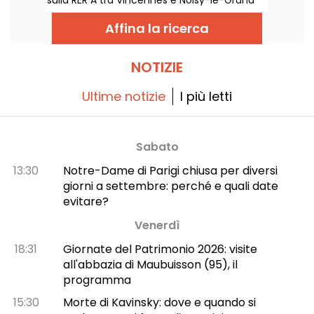
sulla RER A tra Vincennes e Noisy-le-Grand
Mont d'Est. Allora, quali sono le alternative
per raggiungere in mezzi pubblici il parco
Affina la ricerca
Disneyland Paris? Vi rispondiamo.
NOTIZIE
Ultime notizie
I più letti
Sabato
13:30
Notre-Dame di Parigi chiusa per diversi
giorni a settembre: perché e quali date
evitare?
Venerdì
18:31
Giornate del Patrimonio 2026: visite
all'abbazia di Maubuisson (95), il
programma
15:30
Morte di Kavinsky: dove e quando si