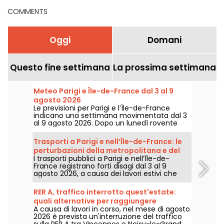
weekend
COMMENTS
Oggi
Domani
Questo fine settimana
La prossima settimana
Meteo Parigi e Île-de-France dal 3 al 9
agosto 2026
Le previsioni per Parigi e l’Île-de-France
indicano una settimana movimentata dal 3
al 9 agosto 2026. Dopo un lunedì rovente
segnato dal rischio di temporali, le
temperature scenderanno
Trasporti a Parigi e nell’Île-de-France: le
progressivamente prima di tornare a fare sul
perturbazioni della metropolitana e del
serio con tempo più caldo e soleggiato nel
I trasporti pubblici a Parigi e nell’Île-de-
RER dal 3 al 9 agosto 2026
corso del week-end.
France registrano forti disagi dal 3 al 9
agosto 2026, a causa dei lavori estivi che
pesano particolarmente su alcune linee,
secondo RATP e SNCF.
RER A, traffico interrotto quest'estate:
quali alternative per raggiungere
A causa di lavori in corso, nel mese di agosto
Disneyland Paris?
2026 è prevista un'interruzione del traffico