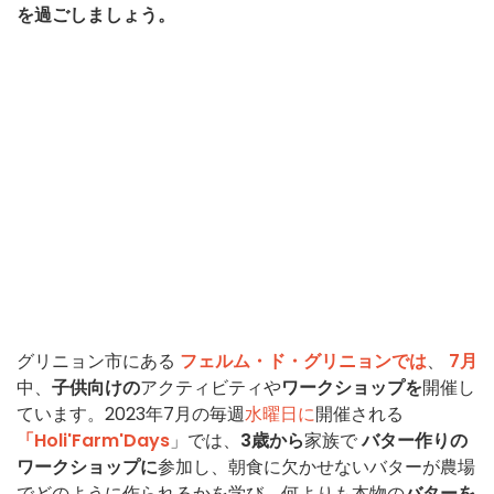
を過ごしましょう。
グリニョン市にある
フェルム・ド・グリニョンでは
、
7月
中、
子供向けの
アクティビティや
ワークショップを
開催し
ています。2023年7月の毎週
水曜日に
開催される
「Holi'Farm'Days
」では、
3歳から
家族で
バター作りの
ワークショップに
参加し、朝食に欠かせないバターが農場
でどのように作られるかを学び、何よりも本物の
バターを