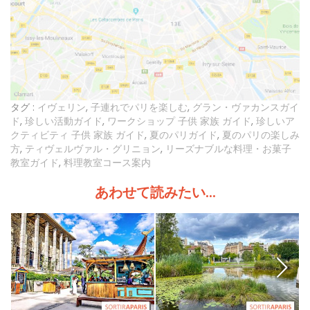
タグ :
イヴェリン
,
子連れでパリを楽しむ
,
グラン・ヴァカンスガイ
ド
,
珍しい活動ガイド
,
ワークショップ 子供 家族 ガイド
,
珍しいア
クティビティ 子供 家族 ガイド
,
夏のパリガイド
,
夏のパリの楽しみ
方
,
ティヴェルヴァル・グリニョン
,
リーズナブルな料理・お菓子
教室ガイド
,
料理教室コース案内
あわせて読みたい...