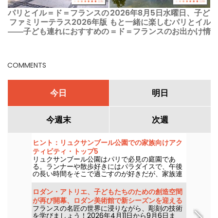
パリとイル＝ド＝フランスの
2026年8月5日水曜日、子ど
ファミリーテラス2026年版
もと一緒に楽しむパリとイル
2
――子ども連れにおすすめの
＝ド＝フランスのお出かけ情
お店
報
COMMENTS
今日
明日
今週末
次週
ヒント：リュクサンブール公園での家族向けアク
ティビティ・トップ5
リュクサンブール公園はパリで必見の庭園であ
る。ランナーや散歩好きにはパラダイスで、午後
の長い時間をそこで過ごすのが好きだが、家族連
れにも人気のスポットである。
ロダン・アトリエ、子どもたちのための創造空間
が再び開幕、ロダン美術館で新シーズンを迎える
フランスの名匠の世界に浸りながら、彫刻の技術
を学びましょう！2026年4月11日から9月6日ま