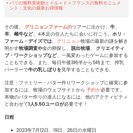
パリの無料美術館とイル＝ド＝フランスの無料モニュメ
ント：文化の最新お得情報
その後、
グリニョンファームの
ツアーに出かけ、
牛
、
羊
、
雌牛など
、4本足の住人たちに会いに行こう。
ホリ・
ファーム・デイズでは
、
グリニョン
牧場の最新の謎を解き
明かす
牧場調査や
金の卵探し、
脱出牧場
、
クリエイティ
ブ・ワークショップなど
、一風変わったゲームに参加する
こともできる。また、毎日午後3時半から5時まで、搾乳
パーラーで
牛の乳しぼりを
見学することもできる。
注意：ファミリー・バター作りワークショップに確実に参
加するには、牧場のウェブサイトから
予約が
必要です。
本物のバター作りの達人になるには、他のアクティビティ
と合わせて
1人5.50ユーロが
必要です！
日程
2023年7月12日、19日、26日の水曜日