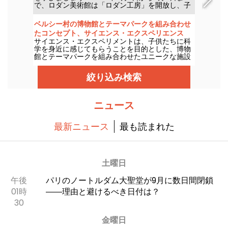
で、ロダン美術館は「ロダン工房」を開放し、子
どもたちに彫刻の面白さを伝えます。この2026年
シーズンの新しい見どころもお見逃しなく。
ベルシー村の博物館とテーマパークを組み合わせ
たコンセプト、サイエンス・エクスペリエンス
サイエンス・エクスペリメントは、子供たちに科
学を身近に感じてもらうことを目的とした、博物
館とテーマパークを組み合わせたユニークな施設
です。科学実験、バーチャル・リアリティ、ビデ
オ・マッピング......子どもたちが科学の内側から体
絞り込み検索
験することで、科学に興味を持ってもらうための
最新技術がすべて揃っている。
ニュース
最新ニュース
最も読まれた
土曜日
午後
パリのノートルダム大聖堂が9月に数日間閉鎖
01時
――理由と避けるべき日付は？
30
金曜日