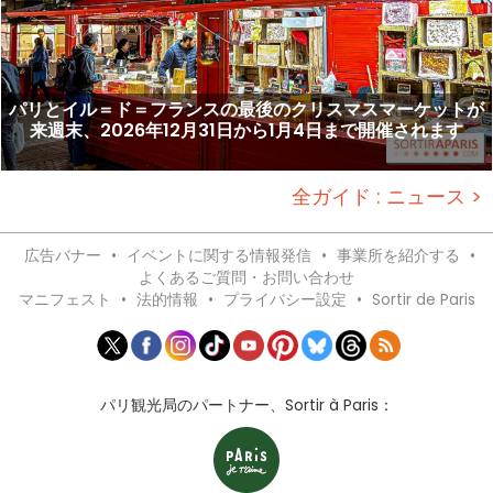
パリとイル＝ド＝フランスの最後のクリスマスマーケットが
来週末、2026年12月31日から1月4日まで開催されます
全ガイド : ニュース >
広告バナー
•
イベントに関する情報発信
•
事業所を紹介する
•
よくあるご質問・お問い合わせ
マニフェスト
•
法的情報
•
プライバシー設定
•
Sortir de Paris
パリ観光局のパートナー、Sortir à Paris：