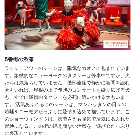
5番街の渋滞
ラッシュアワーのシーンは、陽気なカオスに包まれていま
す。象徴的なニューヨークのタクシーは停車中ですが、犬
たちは気落ちしていません。後部座席で静かに新聞を読む
犬もいれば、屋根の上で即興のコンサートを繰り広げる犬
も、すでに満員のタクシーを必死に追いかける犬もいま
す。 活気あふれるこのシーンは、マンハッタンの日々の
喧騒をユーモアたっぷりに愛情を込めて描いています。こ
のショーウィンドウは、渋滞さえも陽気で活気にあふれた
冒険になる、この街の絶え間ない活気を、遊び心たっぷり
に表現しています。