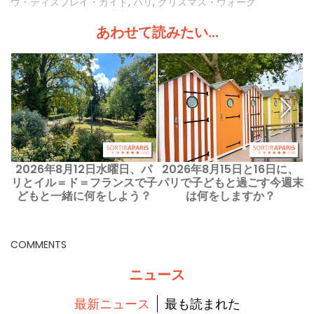
ウ・ディスプレイ・ガイド
,
パリ
,
クリスマス・ウォーク
あわせて読みたい...
2026年8月12日水曜日、パ
2026年8月15日と16日に、
リとイル＝ド＝フランスで子
パリで子どもと過ごす今週末
どもと一緒に何をしよう？
は何をしますか？
COMMENTS
ニュース
最新ニュース
最も読まれた