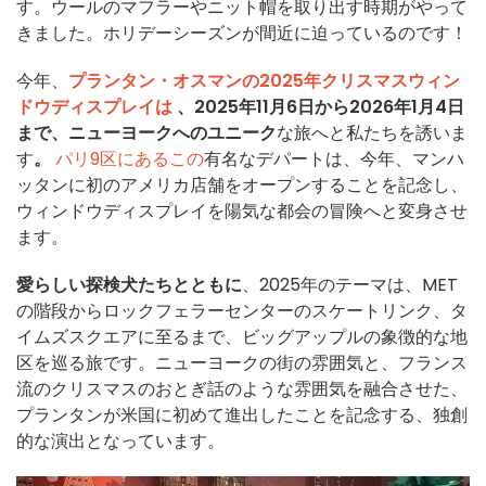
す。ウールのマフラーやニット帽を取り出す時期がやって
きました。ホリデーシーズンが間近に迫っているのです！
今年、
プランタン・オスマンの2025年クリスマスウィン
ドウディスプレイは
、2025年11月6日から2026年1月4日
まで、ニューヨークへのユニーク
な旅へと私たちを誘いま
す
。
パリ9区にあるこの
有名なデパートは、今年、マンハ
ッタンに初のアメリカ店舗をオープンすることを記念し、
ウィンドウディスプレイを陽気な都会の冒険へと変身させ
ます。
愛らしい探検犬たちとともに
、2025年のテーマは、MET
の階段からロックフェラーセンターのスケートリンク、タ
イムズスクエアに至るまで、ビッグアップルの象徴的な地
区を巡る旅です。ニューヨークの街の雰囲気と、フランス
流のクリスマスのおとぎ話のような雰囲気を融合させた、
プランタンが米国に初めて進出したことを記念する、独創
的な演出となっています。