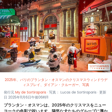
<
>
2025年、パリのプランタン・オスマンのクリスマスウィンドウデ
ィスプレイ、ダイアン・クルーガー、写真
発行元
My de Sortiraparis
· 写真： Lucas de Sortiraparis · 更新
日 2025年11月6日午後06時11
プランタン・オスマンは、2025年のクリスマスをニュー
ヨークの色彩で祝います。陽気な犬たちのグループに導か