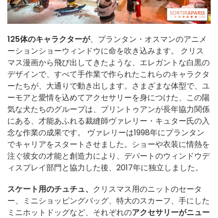
125体のキャラクターが
、プランタン・オスマンのアニメ
ーションショーウィンドウに命を吹き込みます。 クリス
マス漫画から飛び出してきたような、エレガントな白黒の
デザインで、すべて手作業で作られたこれらのキャラクタ
ーたちが、大通りで動き出します。さまざまな体型で、ユ
ーモアと愛情を込めてアクセサリーを身につけた、この陽
気な犬たちのグループは、プリントゥアンが長年協力関係
にある、才能あふれる裁縫師ヴァレリー・キュター氏の入
念な作業の成果です。 ヴァレリーは1998年にプランタン
でキャリアをスタートさせました。ショーや衣装に情熱を
注ぐ彼女の才能と創造力により、デパートのウィンドウデ
ィスプレイ部門と協力した後、2017年に独立しました。
スケート用のチュチュ、
クリスマス用のニットのセータ
ー、ミニショッピングバッグ、特大のスカーフ、手にした
ミニホットドッグなど、それぞれの
アクセサリーがニュー