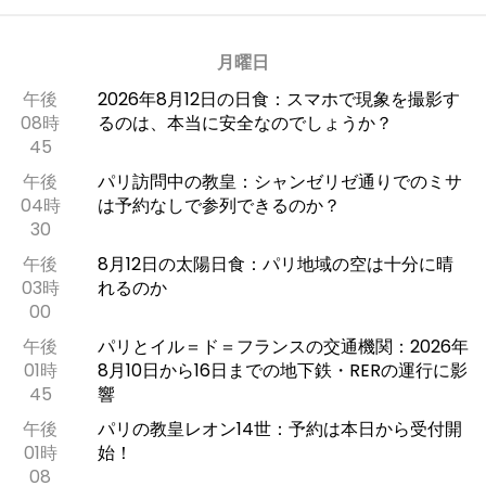
月曜日
午後
2026年8月12日の日食：スマホで現象を撮影す
08時
るのは、本当に安全なのでしょうか？
45
午後
パリ訪問中の教皇：シャンゼリゼ通りでのミサ
04時
は予約なしで参列できるのか？
30
午後
8月12日の太陽日食：パリ地域の空は十分に晴
03時
れるのか
00
午後
パリとイル＝ド＝フランスの交通機関：2026年
01時
8月10日から16日までの地下鉄・RERの運行に影
45
響
午後
パリの教皇レオン14世：予約は本日から受付開
01時
始！
08