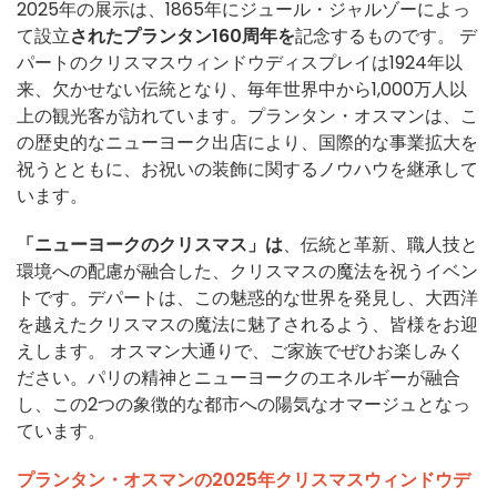
2025年の展示は、1865年にジュール・ジャルゾーによっ
て設立
されたプランタン160周年を
記念するものです。 デ
パートのクリスマスウィンドウディスプレイは1924年以
来、欠かせない伝統となり、毎年世界中から1,000万人以
上の観光客が訪れています。プランタン・オスマンは、こ
の歴史的なニューヨーク出店により、国際的な事業拡大を
祝うとともに、お祝いの装飾に関するノウハウを継承して
います。
「ニューヨークのクリスマス」は
、伝統と革新、職人技と
環境への配慮が融合した、クリスマスの魔法を祝うイベン
トです。デパートは、この魅惑的な世界を発見し、大西洋
を越えたクリスマスの魔法に魅了されるよう、皆様をお迎
えします。 オスマン大通りで、ご家族でぜひお楽しみく
ださい。パリの精神とニューヨークのエネルギーが融合
し、この2つの象徴的な都市への陽気なオマージュとなっ
ています。
プランタン・オスマンの2025年クリスマスウィンドウデ