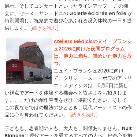
展示、そしてコンサートといったラインアップ。 この機
会に、セーヌ＝サン＝ドニの Galerie éclairée en folie が
特別開場し、祝祭的で遊び心あふれる没入体験の一日を提
供します。
[続きを読む]
Ateliers Médicisのヌイ・ブランシ
ュ2026に向けた夜間プログラム
は、魅力に満ち、謎めいた魅力を放
つ。
ニュイ・ブランシュ2026に向け
て、クリシー＝スー＝ボワのアトリ
エ・メディシスは、6月6日に新し
い視点でアートを体験する機会へと皆さまをお招きしま
す。ここだけの創作空間をぜひご堪能ください。そして、
この夜ならではの魔法のひととき、現代アーティストの作
品に心を奪われてください。
[続きを読む]
子どもも、思春期の人も、大人も、関係ありません。
Nuit
Blanche
は現代アートを愛するすべての人へ、好奇心を抱