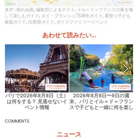
タグ :
眠れぬ夜
,
編集部によるテスト
,
イル＝ド＝フランスの夜を徹
して楽しむガイド
,
ヌイ・ブランシュ75周年ガイド
,
夏祭り子ども
家族ガイド
,
白夜祭ガイド
,
ガイドファミリーイベント
あわせて読みたい...
パリで2026年8月8日（土）
2026年8月8日〜9日の週
は何をする？ 見逃せないイ
末、パリとイル＝ド＝フラン
ベント情報
スで子どもと一緒に何を楽し
めますか？
COMMENTS
ニュース