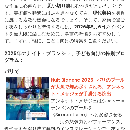
な作品に心躍らせ、
思い切り楽しむ
べきだということで
す。美術館へ頻繁には足を運べなくても、
現代美術
を身近
に感じる素敵な機会になるでしょう。そして、家族で過ご
す夜をしっかりと準備するには、
2026年6月6日
のイベン
トを最大限に楽しむために、事前の準備をおすすめしま
す。まずは手軽に、こども向けの特集をご覧ください。
2026年のナイト・ブランシュ、子ども向けの特別プロ
グラム：
パリで
Nuit Blanche 2026 : パリのプール
が人魚で埋め尽くされる、アンネッ
ト・メサジェが手掛ける演出
アンネット・メサジェはシャトー＝
ランドンのプールを
《Sirénocturne》へと変容させる
――海の想像力とパフォーマンス、
現代美術が織り成す無料のインスタレーションで、友人や