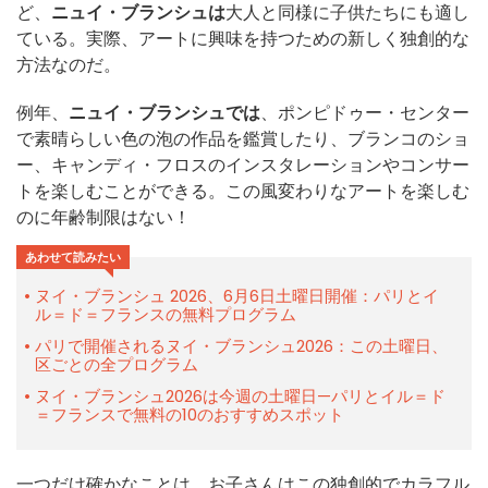
ど、
ニュイ・ブランシュは
大人と同様に子供たちにも適し
ている。実際、アートに興味を持つための新しく独創的な
方法なのだ。
例年、
ニュイ・ブランシュでは
、ポンピドゥー・センター
で素晴らしい色の泡の作品を鑑賞したり、ブランコのショ
ー、キャンディ・フロスのインスタレーションやコンサー
トを楽しむことができる。この風変わりなアートを楽しむ
のに年齢制限はない！
あわせて読みたい
ヌイ・ブランシュ 2026、6月6日土曜日開催：パリとイ
ル＝ド＝フランスの無料プログラム
パリで開催されるヌイ・ブランシュ2026：この土曜日、
区ごとの全プログラム
ヌイ・ブランシュ2026は今週の土曜日—パリとイル＝ド
＝フランスで無料の10のおすすめスポット
一つだけ確かなことは、お子さんはこの独創的でカラフル