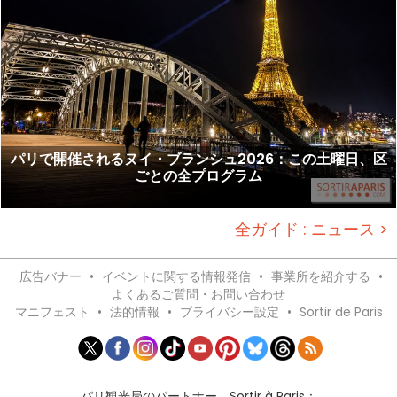
パリで開催されるヌイ・ブランシュ2026：この土曜日、区
ごとの全プログラム
全ガイド : ニュース >
広告バナー
•
イベントに関する情報発信
•
事業所を紹介する
•
よくあるご質問・お問い合わせ
マニフェスト
•
法的情報
•
プライバシー設定
•
Sortir de Paris
パリ観光局のパートナー、Sortir à Paris：