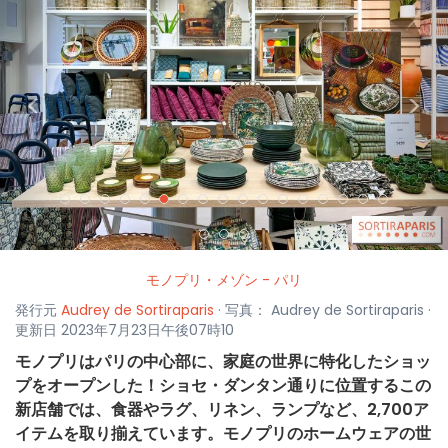
<
>
モノプリ・メゾン - パリ
発行元
Audrey de Sortiraparis
· 写真： Audrey de Sortiraparis ·
更新日 2023年7月23日午後07時10
モノプリはパリの中心部に、家庭の世界に特化したショッ
プをオープンした！ショセ・ダンタン通りに位置するこの
新店舗では、食器やラグ、リネン、ランプなど、2,700ア
イテムを取り揃えています。モノプリのホームウェアの世