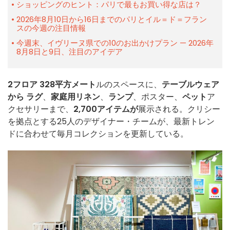
ショッピングのヒント：パリで最もお買い得な店は？
2026年8月10日から16日までのパリとイル＝ド＝フラン
スの今週の注目情報
今週末、イヴリーヌ県での10のお出かけプラン — 2026年
8月8日と9日、注目のアイデア
2フロア
328平方メート
ルのスペースに、
テーブルウェア
から
ラグ
、
家庭用リネン
、
ランプ
、ポスター、
ペット
ア
クセサリーまで、
2,700アイテムが
展示される。クリシー
を拠点とする25人のデザイナー・チームが、最新トレン
ドに合わせて毎月コレクションを更新している。