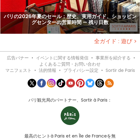
パリの2026年夏のセール：歴史、実用ガイド、ショッピン
グセンターの営業時間 — 残り日数
全ガイド : 遊び >
広告バナー
•
イベントに関する情報発信
•
事業所を紹介する
•
よくあるご質問・お問い合わせ
マニフェスト
•
法的情報
•
プライバシー設定
•
Sortir de Paris
パリ観光局のパートナー、Sortir à Paris：
最高のヒントà Paris et en Île de Franceを無