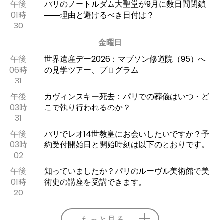
午後
パリのノートルダム大聖堂が9月に数日間閉鎖
01時
――理由と避けるべき日付は？
30
金曜日
午後
世界遺産デー2026：マブソン修道院（95）へ
06時
の見学ツアー、プログラム
31
午後
カヴィンスキー死去：パリでの葬儀はいつ・ど
03時
こで執り行われるのか？
31
午後
パリでレオ14世教皇にお会いしたいですか？予
03時
約受付開始日と開始時刻は以下のとおりです。
02
午後
知っていましたか？パリのルーヴル美術館で美
01時
術史の講座を受講できます。
20
もっと見る