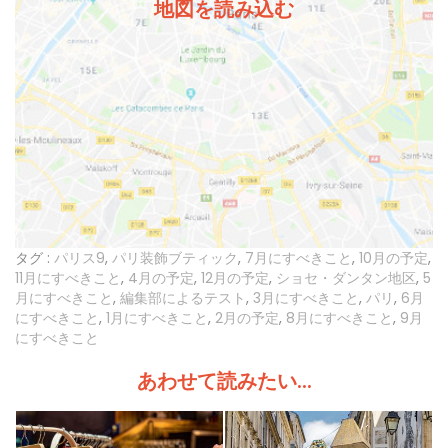
地図を読み込む
タグ :
パリス9
,
パリ装飾ブティック
,
7月にすべきこと
,
10月の予定
,
11月にすべきこと
,
4月の予定
,
12月の予定
,
ショセ・ダンタン地区
,
5
月にすべきこと
,
編集部によるテスト
,
3月にすべきこと
,
パリ
,
6月
にすべきこと
,
1月にすべきこと
,
2月の予定
,
8月にすべきこと
,
9月
にすべきこと
あわせて読みたい...