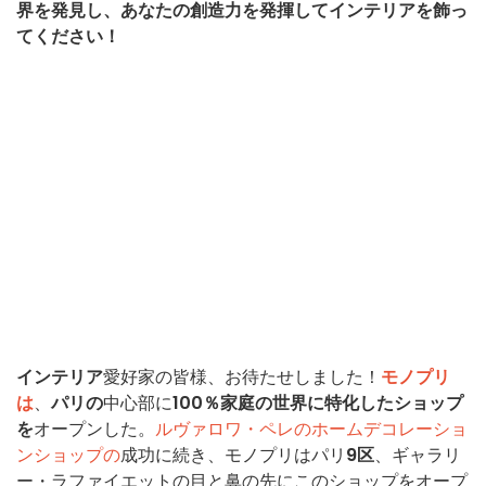
界を発見し、あなたの創造力を発揮してインテリアを飾っ
てください！
インテリア
愛好家の皆様、お待たせしました！
モノプリ
は
、
パリの
中心部に
100％家庭の世界に特化したショップ
を
オープンした。
ルヴァロワ・ペレのホームデコレーショ
ンショップの
成功に続き、モノプリはパリ
9区
、ギャラリ
ー・ラファイエットの目と鼻の先にこのショップをオープ