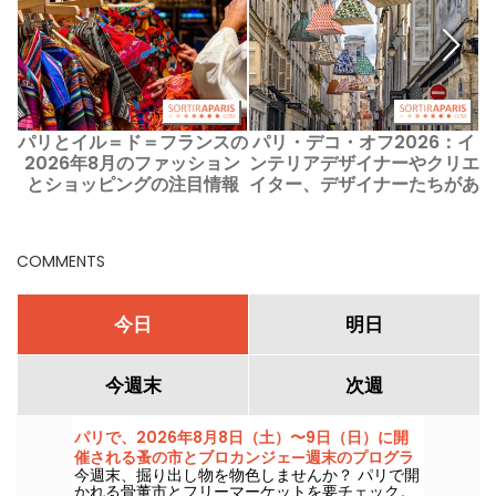
パリとイル＝ド＝フランスの
パリ・デコ・オフ2026：イ
2026年8月のファッション
ンテリアデザイナーやクリエ
とショッピングの注目情報
イター、デザイナーたちがあ
なたの目を楽しませる扉を開
きます
COMMENTS
今日
明日
今週末
次週
パリで、2026年8月8日（土）〜9日（日）に開
催される蚤の市とブロカンジェ—週末のプログラ
今週末、掘り出し物を物色しませんか？ パリで開
ム
かれる骨董市とフリーマーケットを要チェック。