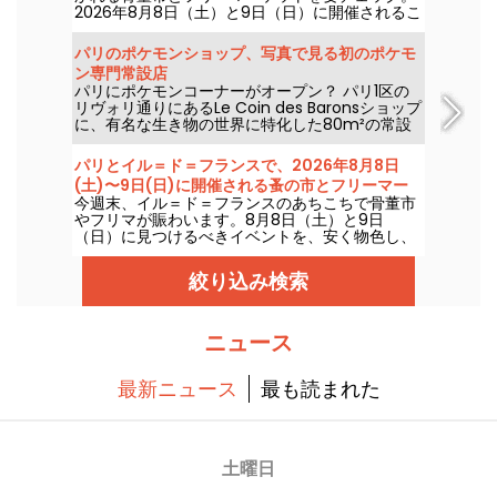
2026年8月8日（土）と9日（日）に開催されるこ
のイベントは、良い買い物をたっぷり手にする絶
好の機会です。
パリのポケモンショップ、写真で見る初のポケモ
ン専門常設店
パリにポケモンコーナーがオープン？ パリ1区の
リヴォリ通りにあるLe Coin des Baronsショップ
に、有名な生き物の世界に特化した80m²の常設
スペースがオープンした。2025年3月28日から、
このユニークなコーナーがコレクターと愛好家を
パリとイル＝ド＝フランスで、2026年8月8日
待っている。
(土)〜9日(日)に開催される蚤の市とフリーマー
今週末、イル＝ド＝フランスのあちこちで骨董市
ケット—今週末のプログラム
やフリマが賑わいます。8月8日（土）と9日
（日）に見つけるべきイベントを、安く物色し、
掘り出し物を探し、もしかするとレアな一品に出
会えるかもしれない視点でご紹介します。
絞り込み検索
ニュース
最新ニュース
最も読まれた
土曜日