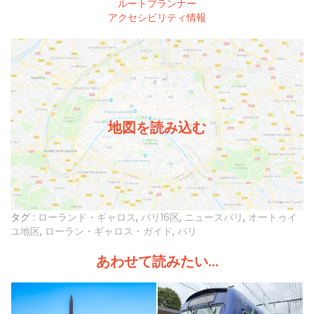
ルートプランナー
アクセシビリティ情報
地図を読み込む
タグ :
ローランド・ギャロス
,
パリ16区
,
ニュースパリ
,
オートゥイ
ユ地区
,
ローラン・ギャロス・ガイド
,
パリ
あわせて読みたい...