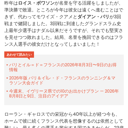
昨年は
ロイス・ボワソン
が名誉を守る活躍をしましたが、
準決勝で敗退。ところが今年は彼女は遠くへ進むことはで
きず、代わってモワイズ・クアメと
ダイアン・パリ
が3回
戦まで健闘しました。3回戦に到達したグランドスラム史
上最年少選手はナダル以来だそうですが、それでも堅実さ
を見せつつ敗れました。結局、名誉を挽回できるのはフラ
ンス人選手の彼女だけとなってしまいました！
あわせて読みたい
パリとイル＝ド＝フランスの2026年8月3日〜9日のお得
情報
2026年版 パリ＆イÎレ・ド・フランスのランニング＆マ
ラソン大会ガイド
今週末、イヴリーヌ県での10のお出かけプラン — 2026年
8月8日と9日、注目のアイデア
ローラン・ギャロスでの栄冠から40年以上が経つ今も、
ホームで彼に続くフランス代表を想像するのは依然として
難しい。最も多くの選手を輩出する国であるからだ。23歳