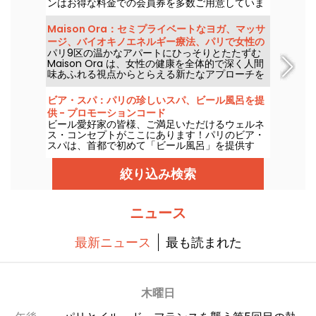
ンはお得な料金での会員券を多数ご用意していま
す！ 欧州の名門戦、規模感MAXのイベント、そし
て熱狂的な雰囲気――これがスポーツとレジャー
Maison Ora：セミプライベートなヨガ、マッサ
の年間ヒット必至イベントだと断言します。
ージ、バイオキノエネルギー療法、パリで女性の
パリ9区の温かなアパートにひっそりとたたずむ
健康を支えるセンター
Maison Ora は、女性の健康を全体的で深く人間
味あふれる視点からとらえる新たなアプローチを
提案します。バイオキネジー、周産期サポート、
超プライベートな治療系ヨガクラスといった多彩
ビア・スパ：パリの珍しいスパ、ビール風呂を提
なプログラムが並ぶこのオーダーメイドの居心地
供 - プロモーションコード
の良い空間は、急ぎの医療とは距離を置き、深く
ビール愛好家の皆様、ご満足いただけるウェルネ
自分をケアする時間を大切にする場へと招いてく
ス・コンセプトがここにあります！パリのビア・
れます。
スパは、首都で初めて「ビール風呂」を提供す
る。そう、リラクゼーション・セッション中に乾
杯することもできるのだ。試してみたいですか？
絞り込み検索
特別オファーコードをご用意しました！
ニュース
最新ニュース
最も読まれた
木曜日