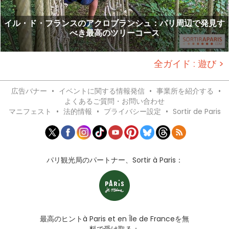
イル・ド・フランスのアクロブランシュ：パリ周辺で発見す
べき最高のツリーコース
全ガイド : 遊び >
広告バナー
•
イベントに関する情報発信
•
事業所を紹介する
•
よくあるご質問・お問い合わせ
マニフェスト
•
法的情報
•
プライバシー設定
•
Sortir de Paris
パリ観光局のパートナー、Sortir à Paris：
最高のヒントà Paris et en Île de Franceを無