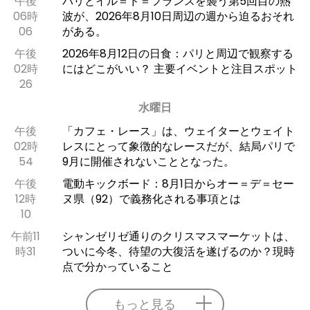
午後
パリとイル＝ド＝フランスを襲う第5回目の熱
06時
波が、2026年8月10日周辺の週から迫るおそれ
06
がある。
午後
2026年8月12日の日食：パリと周辺で観察する
02時
にはどこがいい？ 主要イベントと注目スポット
26
水曜日
午後
「カフェ・レース」は、ウェイターとウェイト
02時
レスにとって象徴的なレースだが、結局パリで
54
9月に開催されないこととなった。
午後
電動キックボード：8月1日からオー＝デ＝セー
12時
ヌ県（92）で義務化される事項とは
10
午前11
シャンゼリゼ通りのクリスマスマーケットは、
時31
ついに今冬、待望の大復活を遂げるのか？現時
点で分かっていること
もっと見る