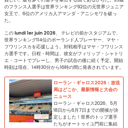
のフランス人選手は世界ランキング92位の元世界ジュニア
女王で、6位のアメリカ人アマンダ・アニシモワを破っ
た。
この
lundi 1er juin 2026
、
テレビの前かスタジアムで、
世界ランキング114位のポーランド人プレーヤー、マヤ・
フワリンスカを応援しよう。対戦相手はマヤ・フワリンス
カ選手です。日程・時間は、彼女がフィリップ・シャトリ
エ・コートでプレーし、男子の試合の後に続く予定。開始
時刻は現在、14時30分から16時の間に発表されています。
ローラン・ギャロス2026：放送
局はどこか、最新情報と大会の
ニュース
ローラン・ギャロス2026、5月
18日から6月7日までの開催が決
定しました！世界のトップ選手
たちがオートゥイユ門前に集結