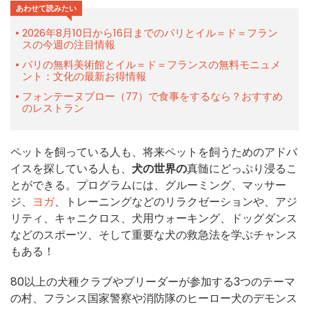
あわせて読みたい
2026年8月10日から16日までのパリとイル＝ド＝フラン
スの今週の注目情報
パリの無料美術館とイル＝ド＝フランスの無料モニュメ
ント：文化の最新お得情報
フォンテーヌブロー（77）で食事をするなら？おすすめ
のレストラン
ペットを飼っている人も、将来ペットを飼うためのアドバ
イスを探している人も、
犬の世界の
真髄にどっぷり浸るこ
とができる。プログラムには、グルーミング、マッサー
ジ、
ヨガ
、トレーニングなどのリラクゼーションや、アジ
リティ、キャニクロス、犬用ウォーキング、ドッグダンス
などのスポーツ、そして重要な犬の救急法を学ぶチャンス
もある！
80以上の犬種クラブやブリーダーが参加する3つのテーマ
の村、フランス国家警察や消防隊のヒーロー犬のデモンス