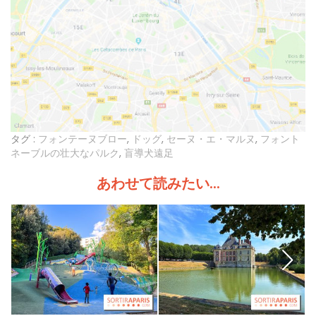
タグ :
フォンテーヌブロー
,
ドッグ
,
セーヌ・エ・マルヌ
,
フォント
ネーブルの壮大なパルク
,
盲導犬遠足
あわせて読みたい...