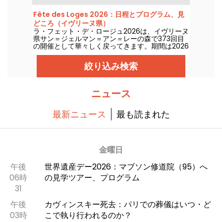
可能にします。エジプトを全面的に見直したエリ
アと、暑さをしのぐ水上アトラクションも登場し
Fête des Loges 2026：日程とプログラム、見
ます。期間は2026年8月30日まで。
どころ（イヴリーヌ県）
ラ・フェット・デ・ロージュ2026は、イヴリーヌ
県サン＝ジェルマン＝アン＝レーの森で373回目
の開催として華々しく戻ってきます。期間は2026
年6月26日から8月16日までです。200を超えるア
トラクションと、グルメ通り「Allée des
絞り込み検索
Cuisines gourmande」、そして無料入場があな
たを待っています。
ニュース
最新ニュース
最も読まれた
金曜日
午後
世界遺産デー2026：マブソン修道院（95）へ
06時
の見学ツアー、プログラム
31
午後
カヴィンスキー死去：パリでの葬儀はいつ・ど
03時
こで執り行われるのか？