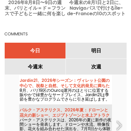
2026年8月8日〜9日の週
今週末の8月1日と2日に、
末、パリとイル＝ド＝フラン
Navigoパスで行けるÎle-
スで子どもと一緒に何を楽し
de-Franceの10のスポット
めますか？
COMMENTS
今日
明日
今週末
次週
Jardin21、2026年シーズン：ヴィレット公園の
中心で、祝祭と自然、そして文化的発見に満ちた
8月、パリ19区のOurcq運河のほとりに位置する
一週間
賑やかで緑豊かなサードプレイス、Jardin21は季
節を豊かなプログラムでさらに引き延ばします。
この素敵な日々を存分に味わってください。社会
性の高い取り組み、ガーデニング教室、青少年向
パルク・アステリクス、2026年夏：ドローンと
けの活動、夜のフェスティブなイベント、ヨガの
花火の新ショー、エジプトゾーンと水上アトラク
セッション… パリを離れずに自然を満喫できるす
パーク・アステリクスは、2026年の夏に新作の夜
ション
べてが揃っています！ 入場無料。
間ショーを発表します。ドローンや水流、映像投
影、花火を組み合わせた演出を、7月11日から体験