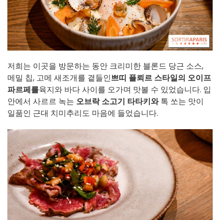
저희는 이곳을 방문하는 동안 크리미한 블론드 당근 소스,
메밀 칩, 고메 새조개를 곁들인
쁘띠 플뢰르 스타일의 오이프
파르페를
육지와 바다 사이를 오가며 맛볼 수 있었습니다. 입
안에서 사르르 녹는
오브락 소고기 타타키와
톡 쏘는 맛이
일품인 근대 치미추리도 마음에 들었습니다.