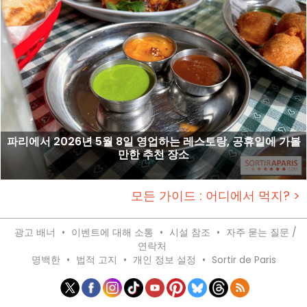
파리에서 2026년 5월 8일 영업하는 레스토랑, 공휴일에 가볼
만한 추천 장소
모든 가이드 : 어디에서 먹지? >
광고 배너
•
이벤트에 대해 소통
•
시설 참조
•
자주 묻는 질문 /
연락처
명백한
•
법적 고지
•
개인 정보 설정
•
Sortir de Paris