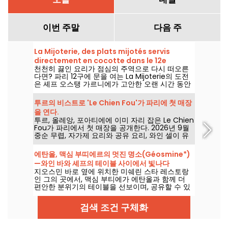
이번 주말
다음 주
La Mijoterie, des plats mijotés servis
directement en cocotte dans le 12e
천천히 끓인 요리가 점심의 주역으로 다시 떠오른
arrondissement 라 미조뜨리에, 12구역에서 바
다면? 파리 12구에 문을 여는 La Mijoterie의 도전
로 코코트에 담아 제공되는 천천히 조리한 요리들
은 셰프 오스탱 가르니에가 고안한 오랜 시간 동안
끓이는 요리를 선보이고, 그 요리를 코코트에 담아
바로 내놓는다.
투르의 비스트로 'Le Chien Fou'가 파리에 첫 매장
을 연다.
투르, 올레앙, 포아티에에 이미 자리 잡은 Le Chien
Fou가 파리에서 첫 매장을 공개한다. 2026년 9월
중순 무렵, 자가제 요리와 공유 요리, 와인 셀이 유
명한 이 비스트로가 파리 2구 Rue Feydeau에서
문을 엽니다.
에탄올, 맥심 부띠에르의 멋진 명소(Géosmine*)
—와인 바와 셰프의 테이블 사이에서 빛나다
지오스민 바로 옆에 위치한 미쉐린 스타 레스토랑
인 그의 곳에서, 맥심 부티에가 에탄올과 함께 더
편안한 분위기의 테이블을 선보이며, 공유할 수 있
는 접시와 인상적인 와인 리스트를 중심으로 구성
한다. 탁월한 재료와 최상급 요리, 활기찬 분위기를
검색 조건 구체화
한데 모은 이 야심찬 주소는 이미 올해 우리의 최고
의 발굴 중 하나로 꼽히고 있다.