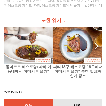
가이드
,
그랑드 카리에르 인근 지역
,
장작불 레스토랑 가이드
,
편안
한 레스토랑 가이드
,
파리
,
레스토랑 가이드에서 즐기는 발렌타인 데
이
또한 읽기...
몽마르트 레스토랑: 파리 이
파리 18구 레스토랑: 18구에서
파
동네에서 어디서 먹을까?
어디서 먹을까? 추천 맛집과
한
인기 장소
COMMENTS
오늘
내일