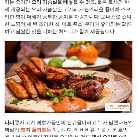
하는 요리인
오리 가슴살을
빼놓을 수 없죠. 물론 로제와 함
께 제공되는 오리 가슴살은 고기의 자연스러운 풍미에 스모
키한 향이 더해져 풍부한 풍미를 자랑합니다. 보너스로 소박
한 느낌의 세 번 조리한 칩, 미트 주스, 우리가 좋아하는 달콤
하고 짭짤한 맛을 더하는 처트니가 함께 제공됩니다.
바비큐가
고기 애호가들만의 전유물이라고 누가 말했나요?
확실히
쁘띠 플뢰르는
아닙니다. 이 바비큐 속을 채운 호박