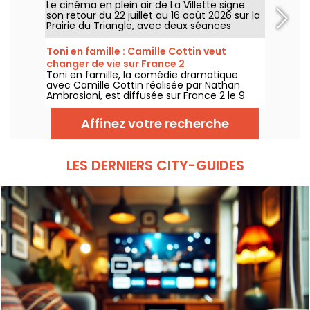
Le cinéma en plein air de La Villette signe
son retour du 22 juillet au 16 août 2026 sur la
Prairie du Triangle, avec deux séances
gratuites par jour, à 18h et 21h. Pour cette
35e édition, le festival met à l’honneur le
Toni en famille : Camille Cottin veut
thème “L’appel de la forêt”. Découvrez la
changer de vie sur France 2
programmation complète et gratuite !
Toni en famille, la comédie dramatique
avec Camille Cottin réalisée par Nathan
Ambrosioni, est diffusée sur France 2 le 9
août 2026 à 21h10.
Affinez votre recherche
LES DERNIERS CITY-GUIDES