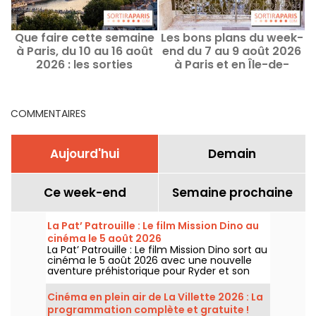
Que faire cette semaine
Les bons plans du week-
à Paris, du 10 au 16 août
end du 7 au 9 août 2026
2026 : les sorties
à Paris et en Île-de-
b
incontournables
France
COMMENTAIRES
Aujourd'hui
Demain
Ce week-end
Semaine prochaine
La Pat’ Patrouille : Le film Mission Dino au
cinéma le 5 août 2026
La Pat’ Patrouille : Le film Mission Dino sort au
cinéma le 5 août 2026 avec une nouvelle
aventure préhistorique pour Ryder et son
équipe.
Cinéma en plein air de La Villette 2026 : La
programmation complète et gratuite !