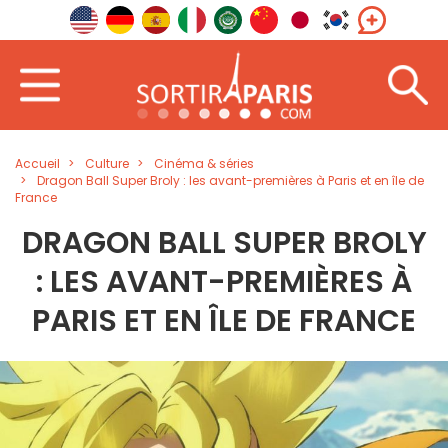
Accueil
Culture
Cinéma & séries
Dragon Ball Super Broly : les avant-premières à Paris et en île de
France
DRAGON BALL SUPER BROLY
: LES AVANT-PREMIÈRES À
PARIS ET EN ÎLE DE FRANCE