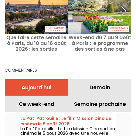
Que faire cette semaine
Week-end du 7 au 9 août
F
à Paris, du 10 au 16 août
à Paris : le programme
2
2026 : les sorties
des sorties à ne pas
incontournables
manquer
COMMENTAIRES
Aujourd'hui
Demain
Ce week-end
Semaine prochaine
La Pat’ Patrouille : Le film Mission Dino au
cinéma le 5 août 2026
La Pat’ Patrouille : Le film Mission Dino sort au
cinéma le 5 août 2026 avec une nouvelle