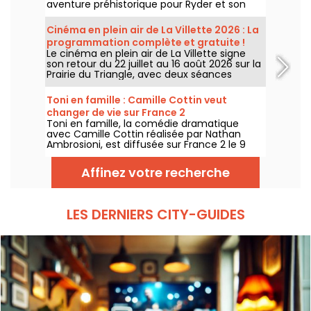
aventure préhistorique pour Ryder et son
équipe.
Cinéma en plein air de La Villette 2026 : La
programmation complète et gratuite !
Le cinéma en plein air de La Villette signe
son retour du 22 juillet au 16 août 2026 sur la
Prairie du Triangle, avec deux séances
gratuites par jour, à 18h et 21h. Pour cette
35e édition, le festival met à l’honneur le
Toni en famille : Camille Cottin veut
thème “L’appel de la forêt”. Découvrez la
changer de vie sur France 2
programmation complète et gratuite !
Toni en famille, la comédie dramatique
avec Camille Cottin réalisée par Nathan
Ambrosioni, est diffusée sur France 2 le 9
août 2026 à 21h10.
Affinez votre recherche
LES DERNIERS CITY-GUIDES