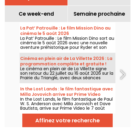
Ce week-end
Semaine prochaine
La Pat’ Patrouille : Le film Mission Dino au
cinéma le 5 août 2026
La Pat’ Patrouille : Le film Mission Dino sort au
cinéma le 5 août 2026 avec une nouvelle
aventure préhistorique pour Ryder et son
équipe.
Cinéma en plein air de La Villette 2026 : La
programmation complète et gratuite !
Le cinéma en plein air de La Villette signe
son retour du 22 juillet au 16 août 2026 sur la
Prairie du Triangle, avec deux séances
gratuites par jour, à 18h et 21h. Pour cette
35e édition, le festival met à l’honneur le
In the Lost Lands : le film fantastique avec
thème “L’appel de la forêt”. Découvrez la
Milla Jovovich arrive sur Prime Video
programmation complète et gratuite !
In the Lost Lands, le film fantastique de Paul
W. S. Anderson avec Milla Jovovich et Dave
Bautista, arrive sur Prime Video le 7 août
2026.
Affinez votre recherche