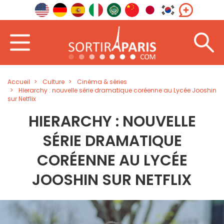
Accueil
Culture
Cinéma & séries
Hierarchy : nouvelle série dramatique coréenne au Lycée Jooshin
sur Netflix
HIERARCHY : NOUVELLE
SÉRIE DRAMATIQUE
CORÉENNE AU LYCÉE
JOOSHIN SUR NETFLIX