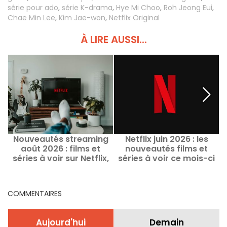
série pour ado
,
série K-drama
,
Hye Mi Choo
,
Roh Jeong Eui
,
Chae Min Lee
,
Kim Jae-won
,
Netflix Original
À LIRE AUSSI...
Nouveautés streaming
Netflix juin 2026 : les
août 2026 : films et
nouveautés films et
séries à voir sur Netflix,
séries à voir ce mois-ci
Disney+, Prime Video
M
COMMENTAIRES
Aujourd'hui
Demain