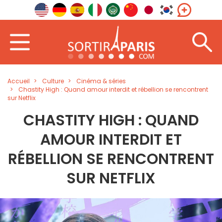
Accueil
Culture
Cinéma & séries
Chastity High : Quand amour interdit et rébellion se rencontrent
sur Netflix
CHASTITY HIGH : QUAND
AMOUR INTERDIT ET
RÉBELLION SE RENCONTRENT
SUR NETFLIX