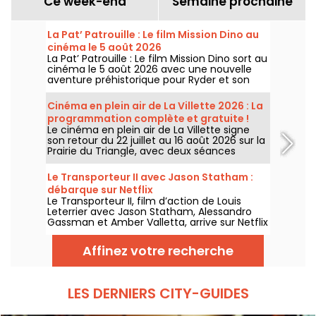
Ce week-end
Semaine prochaine
La Pat’ Patrouille : Le film Mission Dino au
cinéma le 5 août 2026
La Pat’ Patrouille : Le film Mission Dino sort au
cinéma le 5 août 2026 avec une nouvelle
aventure préhistorique pour Ryder et son
équipe.
Cinéma en plein air de La Villette 2026 : La
programmation complète et gratuite !
Le cinéma en plein air de La Villette signe
son retour du 22 juillet au 16 août 2026 sur la
Prairie du Triangle, avec deux séances
gratuites par jour, à 18h et 21h. Pour cette
35e édition, le festival met à l’honneur le
Le Transporteur II avec Jason Statham :
thème “L’appel de la forêt”. Découvrez la
débarque sur Netflix
programmation complète et gratuite !
Le Transporteur II, film d’action de Louis
Leterrier avec Jason Statham, Alessandro
Gassman et Amber Valletta, arrive sur Netflix
le 29 juillet 2026.
Affinez votre recherche
LES DERNIERS CITY-GUIDES