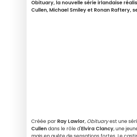
Obituary, la nouvelle série irlandaise ré
Cullen, Michael Smiley et Ronan Raftery, se
Créée par
Ray Lawlor
,
Obituary
est une sér
Cullen
dans le rôle d'
Elvira Clancy
, une jeu
mais en quête de sensations fortes.
Le cast