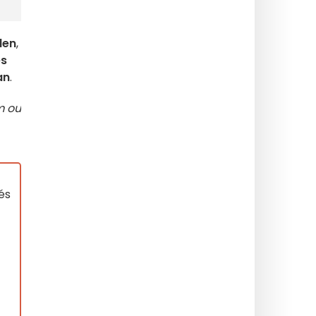
len
,
es
an
.
m ou
és