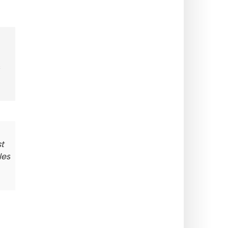
s
st
les