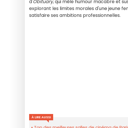
d'
Obituary
, qui mêle humour macabre et su
explorant les limites morales d'une jeune 
satisfaire ses ambitions professionnelles.
À LIRE AUSSI
Top des meilleures salles de cinéma de Pari