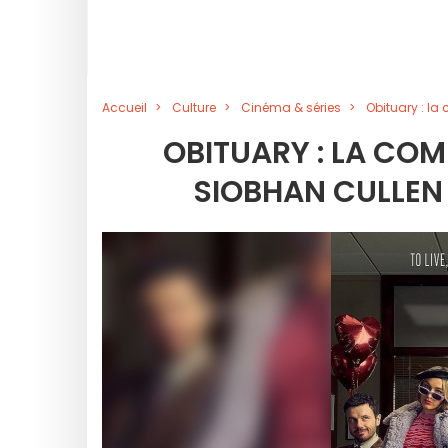
Accueil
Culture
Cinéma & séries
Obituary : la
OBITUARY : LA COM
SIOBHAN CULLEN