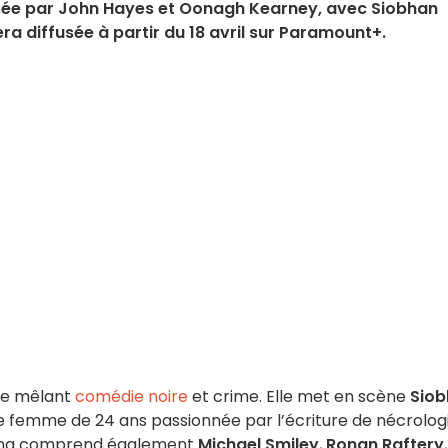
alisée par John Hayes et Oonagh Kearney, avec Siobhan
ra diffusée à partir du 18 avril sur Paramount+.​
ie mêlant
comédie noire
et crime.
Elle met en scène
Sio
ne femme de 24 ans passionnée par l’écriture de nécrologi
ing comprend également
Michael Smiley
,
Ronan Raftery
,