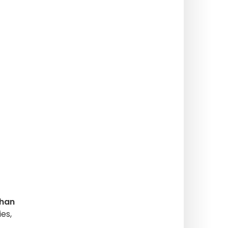
bhan
es,