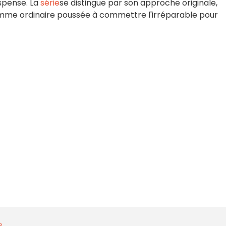
spense.
La
série
se distingue par son approche originale,
femme ordinaire poussée à commettre l'irréparable pour
s