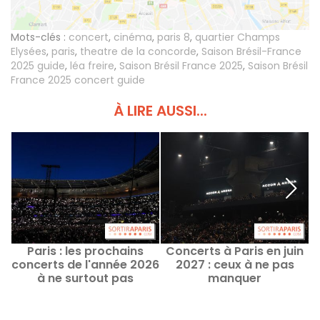
Mots-clés :
concert
,
cinéma
,
paris 8
,
quartier Champs
Elysées
,
paris
,
theatre de la concorde
,
Saison Brésil-France
2025 guide
,
léa freire
,
Saison Brésil France 2025
,
Saison Brésil
France 2025 concert guide
À LIRE AUSSI...
Paris : les prochains
Concerts à Paris en juin
concerts de l'année 2026
2027 : ceux à ne pas
a
à ne surtout pas
manquer
?
manquer