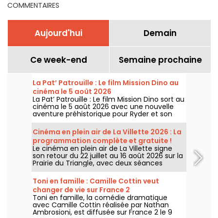
COMMENTAIRES
Aujourd'hui
Demain
Ce week-end
Semaine prochaine
La Pat’ Patrouille : Le film Mission Dino au
cinéma le 5 août 2026
La Pat’ Patrouille : Le film Mission Dino sort au
cinéma le 5 août 2026 avec une nouvelle
aventure préhistorique pour Ryder et son
équipe.
Cinéma en plein air de La Villette 2026 : La
programmation complète et gratuite !
Le cinéma en plein air de La Villette signe
son retour du 22 juillet au 16 août 2026 sur la
Prairie du Triangle, avec deux séances
gratuites par jour, à 18h et 21h. Pour cette
35e édition, le festival met à l’honneur le
Toni en famille : Camille Cottin veut
thème “L’appel de la forêt”. Découvrez la
changer de vie sur France 2
programmation complète et gratuite !
Toni en famille, la comédie dramatique
avec Camille Cottin réalisée par Nathan
Ambrosioni, est diffusée sur France 2 le 9