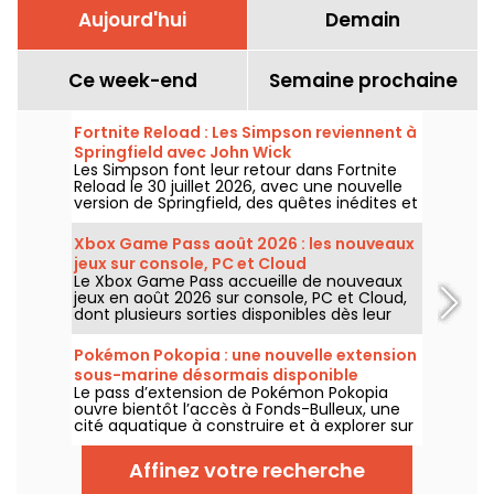
Aujourd'hui
Demain
Ce week-end
Semaine prochaine
Fortnite Reload : Les Simpson reviennent à
Springfield avec John Wick
Les Simpson font leur retour dans Fortnite
Reload le 30 juillet 2026, avec une nouvelle
version de Springfield, des quêtes inédites et
un crossover avec John Wick. La mise à jour
ajoute plusieurs lieux emblématiques, un
Xbox Game Pass août 2026 : les nouveaux
style spécial pour le célèbre assassin et de
jeux sur console, PC et Cloud
nouveaux éléments de gameplay.
Le Xbox Game Pass accueille de nouveaux
jeux en août 2026 sur console, PC et Cloud,
dont plusieurs sorties disponibles dès leur
lancement. Voici les principaux ajouts
annoncés par Microsoft pour les abonnés au
Pokémon Pokopia : une nouvelle extension
service.
sous-marine désormais disponible
Le pass d’extension de Pokémon Pokopia
ouvre bientôt l’accès à Fonds-Bulleux, une
cité aquatique à construire et à explorer sur
Nintendo Switch 2. Cette première vague de
contenu payant sera disponible le 5 août
Affinez votre recherche
2026 avec de nouveaux Pokémon,
bâtiments et mécaniques sous-marines.