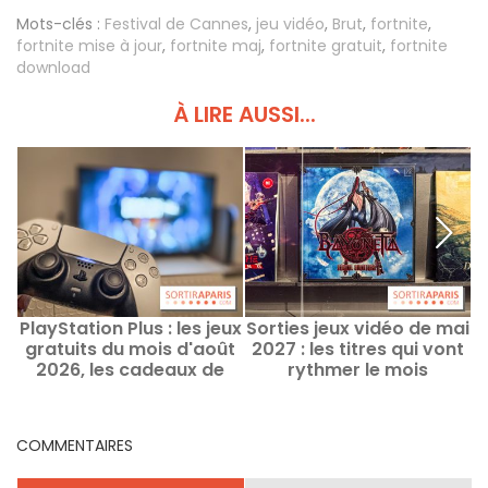
Mots-clés :
Festival de Cannes
,
jeu vidéo
,
Brut
,
fortnite
,
fortnite mise à jour
,
fortnite maj
,
fortnite gratuit
,
fortnite
download
À LIRE AUSSI...
PlayStation Plus : les jeux
Sorties jeux vidéo de mai
S
gratuits du mois d'août
2027 : les titres qui vont
:
2026, les cadeaux de
rythmer le mois
Sony à ne pas manquer
COMMENTAIRES