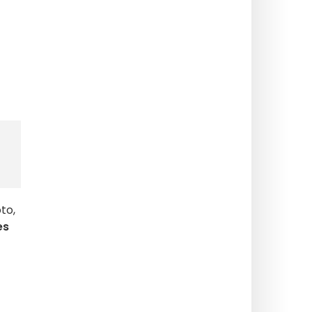
to,
es