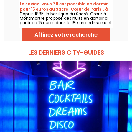
expérience, de 5 à 105 ans ! Envolez-vous !
Le saviez-vous ? Il est possible de dormir
pour 15 euros au Sacré-Cœur de Paris… à
Depuis 1885, la basilique du Sacré-Cœur à
une condition
Montmartre propose des nuits en dortoir à
partir de 15 euros dans le 18e arrondissement
de Paris. Une expérience insolite accessible
toute l'année, sauf le Vendredi saint, avec
Affinez votre recherche
une contrepartie étonnante : participer à
une heure de prière nocturne.
LES DERNIERS CITY-GUIDES