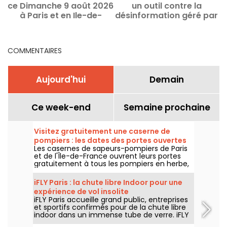
ce Dimanche 9 août 2026
un outil contre la
à Paris et en Ile-de-
désinformation géré par
0
France
ses utilisateurs
COMMENTAIRES
Aujourd'hui
Demain
Ce week-end
Semaine prochaine
Visitez gratuitement une caserne de
pompiers : les dates des portes ouvertes
Les casernes de sapeurs-pompiers de Paris
2026
et de l'Île-de-France ouvrent leurs portes
gratuitement à tous les pompiers en herbe,
aux beaux jours. Rendez-vous certains
samedi et dimanche (en fonction des
iFLY Paris : la chute libre Indoor pour une
casernes) de l'année : de quoi faire une
expérience de vol insolite
sortie immersive, dans la vie des sapeurs-
iFLY Paris accueille grand public, entreprises
pompiers !
et sportifs confirmés pour de la chute libre
indoor dans un immense tube de verre. iFLY
vous permet de voler, sans risque, sans