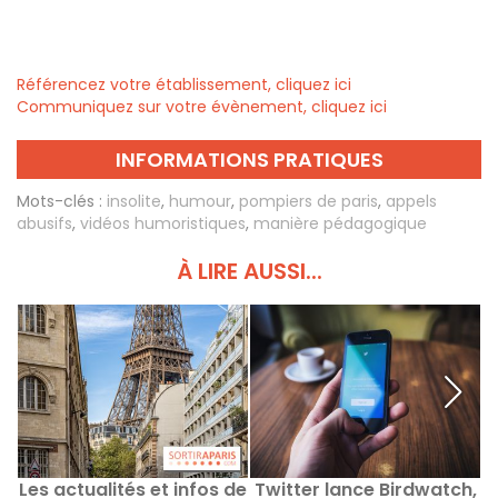
Référencez votre établissement, cliquez ici
Communiquez sur votre évènement, cliquez ici
INFORMATIONS PRATIQUES
Mots-clés :
insolite
,
humour
,
pompiers de paris
,
appels
abusifs
,
vidéos humoristiques
,
manière pédagogique
À LIRE AUSSI...
Les actualités et infos de
Twitter lance Birdwatch,
U