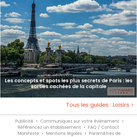
Les concepts et spots les plus secrets de Paris : les
sorties cachées de la capitale
Tous les guides : Loisirs >
Publicité
•
Communiquez sur votre événement
•
Référencez un établissement
•
FAQ / Contact
Manifeste
•
Mentions légales
•
Paramètres de