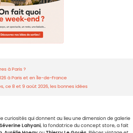
es à Paris ?
026 à Paris et en Île-de-France
s, ce 8 et 9 août 2026, les bonnes idées
e curiosités qui donnent au lieu une dimension de galerie
Séverine Lahyani
, la fondatrice du concept store, a fait
h
,
Aurélie Hoegy
ou
Thierry Le Gouès
. Pièces vintage et