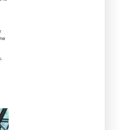
r
gne
,