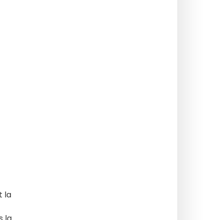
 la
s la