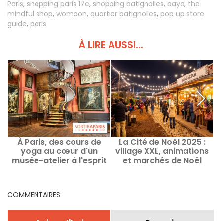
Paris
,
shopping paris 17e
,
shopping batignolles
,
baya
,
the
mindful shop
,
womoon
,
quartier batignolles
,
pop up store
guide
,
paris
À LIRE AUSSI...
À Paris, des cours de
La Cité de Noël 2025 :
yoga au cœur d'un
village XXL, animations
musée-atelier à l'esprit
et marchés de Noël
d
intimiste !
insolites à la Cité Fertile
(93)
COMMENTAIRES