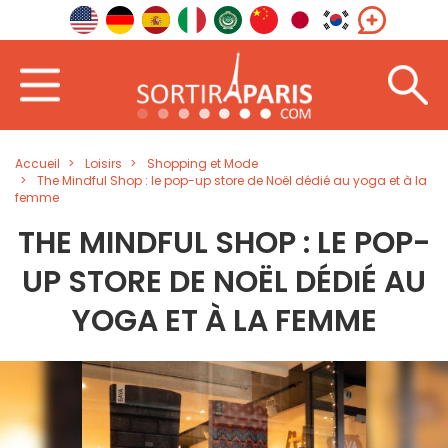
Accueil
Loisirs
Shopping et Mode
The Mindful Shop : le pop-up store de Noël dédié au yoga et à la
femme
THE MINDFUL SHOP : LE POP-
UP STORE DE NOËL DÉDIÉ AU
YOGA ET À LA FEMME