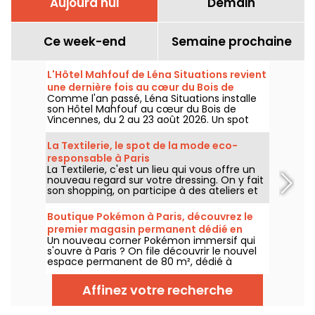
Aujourd'hui
Demain
Ce week-end
Semaine prochaine
L'Hôtel Mahfouf de Léna Situations revient
une dernière fois au cœur du Bois de
Comme l'an passé, Léna Situations installe
Vincennes
son Hôtel Mahfouf au cœur du Bois de
Vincennes, du 2 au 23 août 2026. Un spot
chill et estival, entre vlogs d'août, shopping,
gourmandises végé et détente, avec un
La Textilerie, le spot de la mode eco-
goût de nostalgie.
responsable à Paris
La Textilerie, c'est un lieu qui vous offre un
nouveau regard sur votre dressing. On y fait
son shopping, on participe à des ateliers et
on redécouvre la mode d'un point de vue
eco-responsable.
Boutique Pokémon à Paris, découvrez le
premier magasin permanent dédié en
Un nouveau corner Pokémon immersif qui
images
s'ouvre à Paris ? On file découvrir le nouvel
espace permanent de 80 m², dédié à
l’univers des célèbres créatures, au sein de
la boutique Le Coin des Barons, située rue de
Affinez votre recherche
Rivoli dans le 1er arrondissement. Depuis ce
28 mars 2025, ce corner unique attend les
collectionneurs et passionnés.