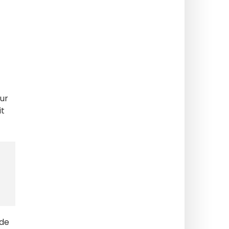
our
it
 de