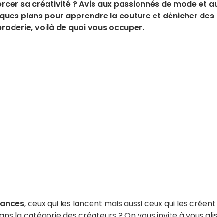
ercer sa créativité ? Avis aux passionnés de mode et a
lques plans pour apprendre la couture et dénicher des
 broderie, voilà de quoi vous occuper.
ances
, ceux qui les lancent mais aussi ceux qui les créent 
ns la catégorie des créateurs ? On vous invite à vous gli