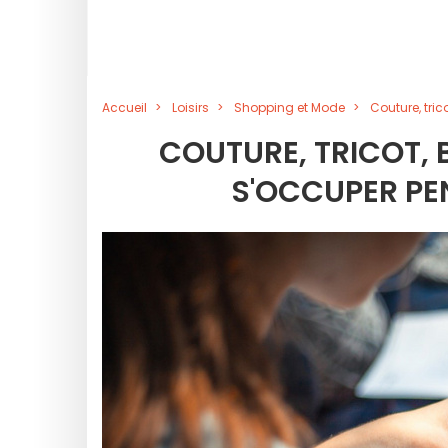
Accueil
Loisirs
Shopping et Mode
Couture, tric
COUTURE, TRICOT, 
S'OCCUPER PE