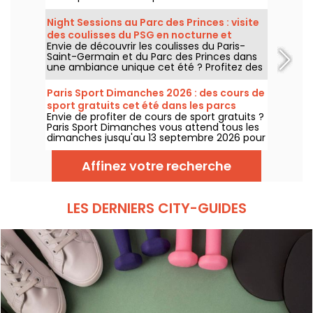
2026. Du 31 juillet au 16 août, le Centre
Aquatique Olympique vous attend pour
Night Sessions au Parc des Princes : visite
encourager nos nageurs. Voici toutes les
des coulisses du PSG en nocturne et
informations à connaître sur la compétition
Envie de découvrir les coulisses du Paris-
guinguette festive avec DJ sets
et les épreuves !
Saint-Germain et du Parc des Princes dans
une ambiance unique cet été ? Profitez des
night sessions pour accéder au stade de
nuit et profiter de nombreuses animations
Paris Sport Dimanches 2026 : des cours de
festives. Voici le programme pour cet été
sport gratuits cet été dans les parcs
2026 !
Envie de profiter de cours de sport gratuits ?
parisiens
Paris Sport Dimanches vous attend tous les
dimanches jusqu'au 13 septembre 2026 pour
des séances sportives gratuites et sans
inscription !
Affinez votre recherche
LES DERNIERS CITY-GUIDES