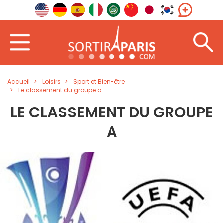
Accueil
Loisirs
Sport et Bien-être
Le classement du groupe a
LE CLASSEMENT DU GROUPE
A