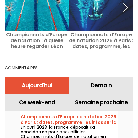
Championnats d'Europe
Championnats d'Europe
C
de natation : à quelle
de natation 2026 à Paris :
heure regarder Léon
dates, programme, les
Marchand et Maxime
infos sur la compétition
m
Grousset ?
COMMENTAIRES
Aujourd'hui
Demain
Ce week-end
Semaine prochaine
Championnats d'Europe de natation 2026
à Paris : dates, programme, les infos sur la
En avril 2023, la France déposait sa
compétition
candidature pour accueillir les
Championnats d'Europe de natation en