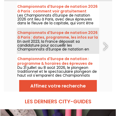
Championnats d'Europe de natation 2026
à Paris : comment voir gratuitement
Les Championnats d'Europe de natation
certaines épreuves ?
2026 ont lieu à Paris, avec deux épreuves
dans le fleuve de la capitale, qui vont être
plus accessibles au grand public ! Comment
observer les compétitions en eau libre et le
Championnats d'Europe de natation 2026
plongeon de haut vol, au mois d'août
à Paris : dates, programme, les infos sur la
prochain ?
En avril 2023, la France déposait sa
compétition
candidature pour accueillir les
Championnats d'Europe de natation en
2026. Du 31 juillet au 16 août, le Centre
Aquatique Olympique vous attend pour
Championnats d'Europe de natation :
encourager nos nageurs. Voici toutes les
programme & horaires des épreuves de
informations à connaître sur la compétition
Du 31 juillet au 8 août 2026, le plongeon
plongeon et de haut vol
et les épreuves !
traditionnel et le spectaculaire plongeon de
haut vol s'emparent des Championnats
d'Europe de natation. Entre le bassin
olympique de Saint-Denis et le cadre
Affinez votre recherche
naturel de la Seine, les meilleurs plongeurs
du continent vont s'élancer pour des figures
acrobatiques saisissantes.
LES DERNIERS CITY-GUIDES