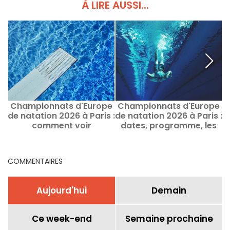
À LIRE AUSSI...
Championnats d'Europe
Championnats d'Europe
C
de natation 2026 à Paris :
de natation 2026 à Paris :
d
comment voir
dates, programme, les
&
gratuitement certaines
infos sur la compétition
épreuves ?
COMMENTAIRES
Aujourd'hui
Demain
Ce week-end
Semaine prochaine