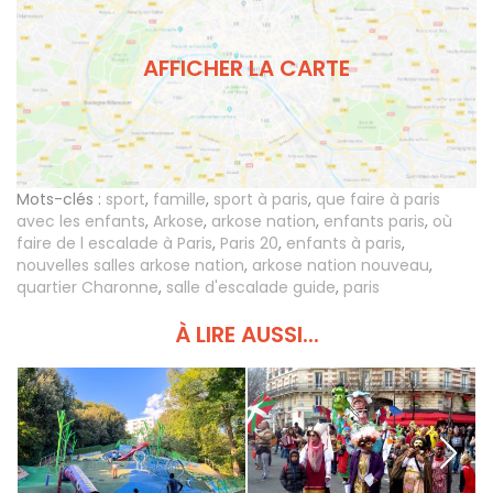
AFFICHER LA CARTE
Mots-clés :
sport
,
famille
,
sport à paris
,
que faire à paris
avec les enfants
,
Arkose
,
arkose nation
,
enfants paris
,
où
faire de l escalade à Paris
,
Paris 20
,
enfants à paris
,
nouvelles salles arkose nation
,
arkose nation nouveau
,
quartier Charonne
,
salle d'escalade guide
,
paris
À LIRE AUSSI...