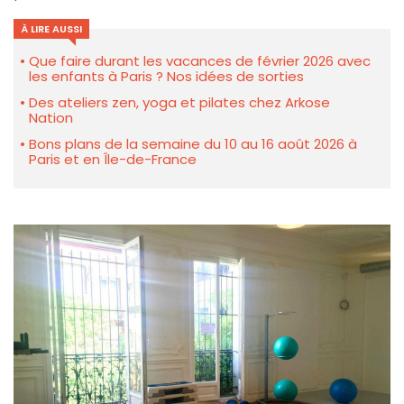
À LIRE AUSSI
Que faire durant les vacances de février 2026 avec
les enfants à Paris ? Nos idées de sorties
Des ateliers zen, yoga et pilates chez Arkose
Nation
Bons plans de la semaine du 10 au 16 août 2026 à
Paris et en Île-de-France