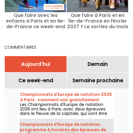
Que faire avec les
Que faire à Paris et en
Q
enfants à Paris et en Ile-
Île-de-France en février
de-France ce week-end
2027 ? Le sorties du mois
des 8 au 9 août 2026 ?
COMMENTAIRES
Aujourd'hui
Demain
Ce week-end
Semaine prochaine
Championnats d'Europe de natation 2026
à Paris : comment voir gratuitement
Les Championnats d'Europe de natation
certaines épreuves ?
2026 ont lieu à Paris, avec deux épreuves
dans le fleuve de la capitale, qui vont être
plus accessibles au grand public ! Comment
observer les compétitions en eau libre et le
Championnats d'Europe de natation :
plongeon de haut vol, au mois d'août
programme & horaires des épreuves de
prochain ?