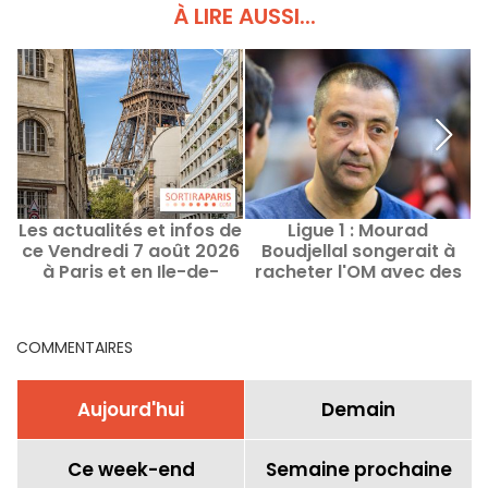
À LIRE AUSSI...
Les actualités et infos de
Ligue 1 : Mourad
L
ce Vendredi 7 août 2026
Boudjellal songerait à
à Paris et en Ile-de-
racheter l'OM avec des
p
France
fonds du Moyen-Orient
COMMENTAIRES
Aujourd'hui
Demain
Ce week-end
Semaine prochaine