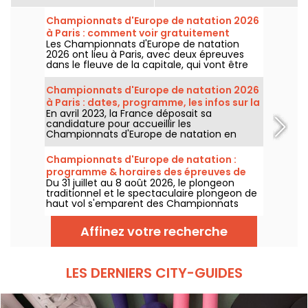
Championnats d'Europe de natation 2026
à Paris : comment voir gratuitement
Les Championnats d'Europe de natation
certaines épreuves ?
2026 ont lieu à Paris, avec deux épreuves
dans le fleuve de la capitale, qui vont être
plus accessibles au grand public ! Comment
observer les compétitions en eau libre et le
Championnats d'Europe de natation 2026
plongeon de haut vol, au mois d'août
à Paris : dates, programme, les infos sur la
prochain ?
En avril 2023, la France déposait sa
compétition
candidature pour accueillir les
Championnats d'Europe de natation en
2026. Du 31 juillet au 16 août, le Centre
Aquatique Olympique vous attend pour
Championnats d'Europe de natation :
encourager nos nageurs. Voici toutes les
programme & horaires des épreuves de
informations à connaître sur la compétition
Du 31 juillet au 8 août 2026, le plongeon
plongeon et de haut vol
et les épreuves !
traditionnel et le spectaculaire plongeon de
haut vol s'emparent des Championnats
d'Europe de natation. Entre le bassin
olympique de Saint-Denis et le cadre
Affinez votre recherche
naturel de la Seine, les meilleurs plongeurs
du continent vont s'élancer pour des figures
acrobatiques saisissantes.
LES DERNIERS CITY-GUIDES