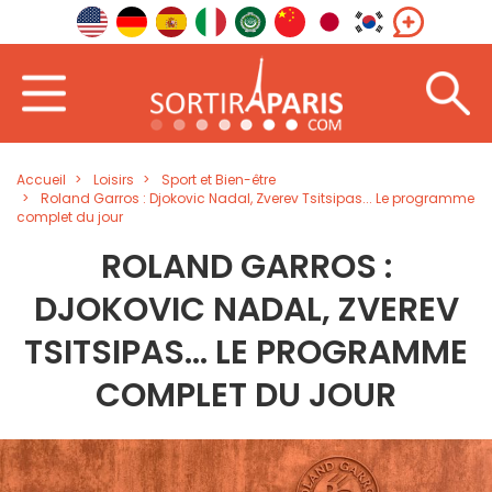
Accueil
Loisirs
Sport et Bien-être
Roland Garros : Djokovic Nadal, Zverev Tsitsipas... Le programme
complet du jour
ROLAND GARROS :
DJOKOVIC NADAL, ZVEREV
TSITSIPAS... LE PROGRAMME
COMPLET DU JOUR