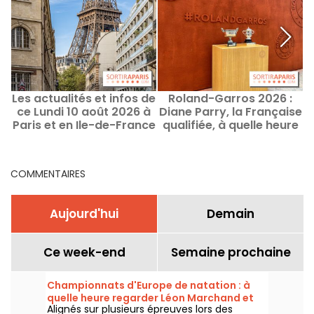
Les actualités et infos de
Roland-Garros 2026 :
ce Lundi 10 août 2026 à
Diane Parry, la Française
Paris et en Ile-de-France
qualifiée, à quelle heure
la voir jouer ce lundi ?
COMMENTAIRES
Aujourd'hui
Demain
Ce week-end
Semaine prochaine
Championnats d'Europe de natation : à
quelle heure regarder Léon Marchand et
Alignés sur plusieurs épreuves lors des
Maxime Grousset ?