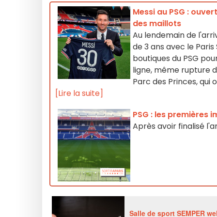
Messi au PSG : ouvert
des maillots
Au lendemain de l'arriv
de 3 ans avec le Paris
boutiques du PSG pour
ligne, même rupture de
Parc des Princes, qui
[Lire la suite]
PSG : les premières 
Après avoir finalisé l'