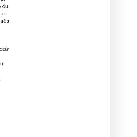
e du
ain.
qués
 pas
du
e.