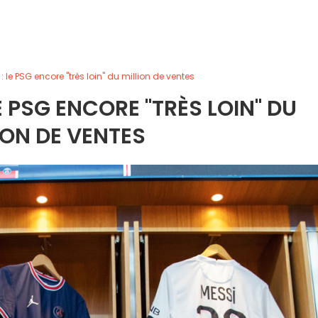
 : le PSG encore "très loin" du million de ventes
E PSG ENCORE "TRÈS LOIN" DU
ION DE VENTES