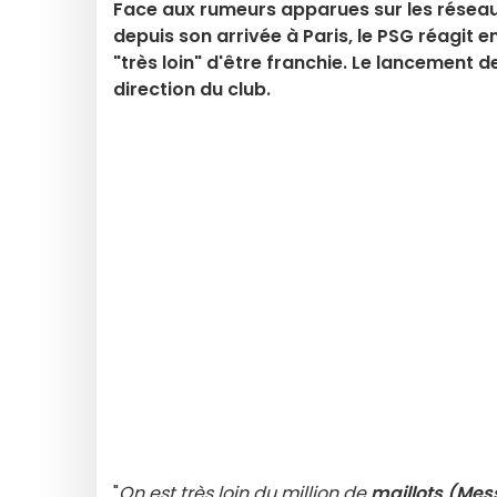
Face aux rumeurs apparues sur les résea
depuis son arrivée à Paris, le PSG réagit e
"très loin" d'être franchie. Le lancement
direction du club.
"
On est très loin du million de
maillots (Mes