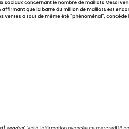
ux sociaux concernant le nombre de maillots Messi ve
n affirmant que la barre du million de maillots est enco
 des ventes a tout de même été "phénoménal", concède 
si) vendus
". Voilà l'affirmation avancée ce mercredi 18 a