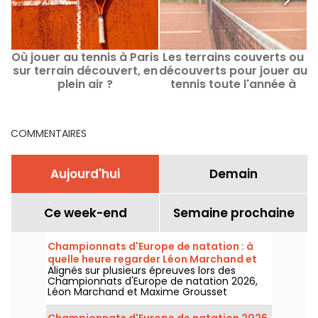
Où jouer au tennis à Paris
Les terrains couverts ou
sur terrain découvert, en
découverts pour jouer au
plein air ?
tennis toute l'année à
n
Paris
COMMENTAIRES
Aujourd'hui
Demain
Ce week-end
Semaine prochaine
Championnats d'Europe de natation : à
quelle heure regarder Léon Marchand et
Alignés sur plusieurs épreuves lors des
Maxime Grousset ?
Championnats d'Europe de natation 2026,
Léon Marchand et Maxime Grousset
comptent parmi les grandes chances de
médailles tricolores. Voici le calendrier précis
Championnats d'Europe de natation 2026