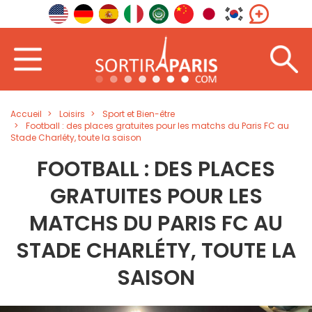
Accueil
Loisirs
Sport et Bien-être
Football : des places gratuites pour les matchs du Paris FC au
Stade Charléty, toute la saison
FOOTBALL : DES PLACES
GRATUITES POUR LES
MATCHS DU PARIS FC AU
STADE CHARLÉTY, TOUTE LA
SAISON