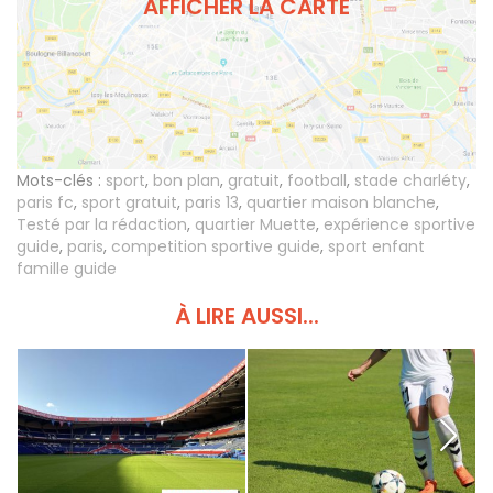
AFFICHER LA CARTE
Mots-clés :
sport
,
bon plan
,
gratuit
,
football
,
stade charléty
,
paris fc
,
sport gratuit
,
paris 13
,
quartier maison blanche
,
Testé par la rédaction
,
quartier Muette
,
expérience sportive
guide
,
paris
,
competition sportive guide
,
sport enfant
famille guide
À LIRE AUSSI...