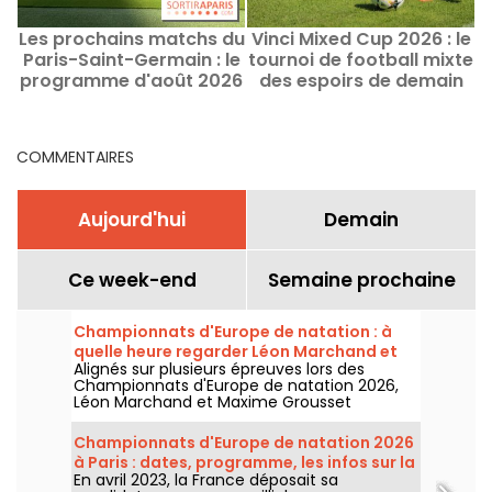
Les prochains matchs du
Vinci Mixed Cup 2026 : le
Paris-Saint-Germain : le
tournoi de football mixte
programme d'août 2026
des espoirs de demain
Y
et chaine TV
dans les Hauts-de-Seine
COMMENTAIRES
Aujourd'hui
Demain
Ce week-end
Semaine prochaine
Championnats d'Europe de natation : à
quelle heure regarder Léon Marchand et
Alignés sur plusieurs épreuves lors des
Maxime Grousset ?
Championnats d'Europe de natation 2026,
Léon Marchand et Maxime Grousset
comptent parmi les grandes chances de
médailles tricolores. Voici le calendrier précis
Championnats d'Europe de natation 2026
de leurs courses pour ne rien manquer de
à Paris : dates, programme, les infos sur la
leurs prestations dans le bassin.
En avril 2023, la France déposait sa
compétition