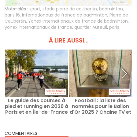
Mots-clés :
sport
,
stade pierre de coubertin
,
badminton
,
paris 16
,
internationaux de france de badminton
,
Pierre de
Coubertin
,
Yonex internationaux de france de badminton
,
yonex internationaux de france
,
quartier Auteuil
,
paris
À LIRE AUSSI...
Le guide des courses à
Football : la liste des
pied et running en 2026 à
nommés pour le Ballon
Paris et en Île-de-France
d'Or 2025 ? Chaine TV et
date de la cérémonie
T
COMMENTAIRES