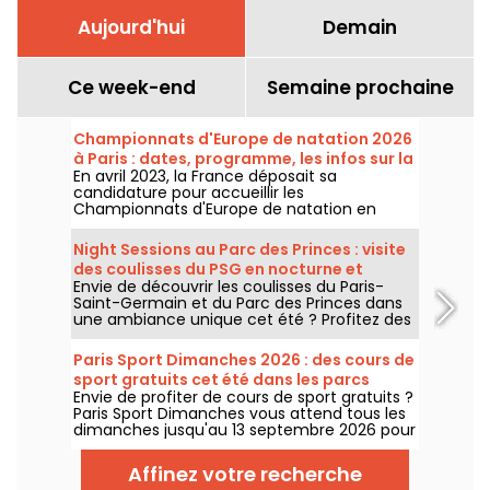
Aujourd'hui
Demain
Ce week-end
Semaine prochaine
Championnats d'Europe de natation 2026
à Paris : dates, programme, les infos sur la
En avril 2023, la France déposait sa
compétition
candidature pour accueillir les
Championnats d'Europe de natation en
2026. Du 31 juillet au 16 août, le Centre
Aquatique Olympique vous attend pour
Night Sessions au Parc des Princes : visite
encourager nos nageurs. Voici toutes les
des coulisses du PSG en nocturne et
informations à connaître sur la compétition
Envie de découvrir les coulisses du Paris-
guinguette festive avec DJ sets
et les épreuves !
Saint-Germain et du Parc des Princes dans
une ambiance unique cet été ? Profitez des
night sessions pour accéder au stade de
nuit et profiter de nombreuses animations
Paris Sport Dimanches 2026 : des cours de
festives. Voici le programme pour cet été
sport gratuits cet été dans les parcs
2026 !
Envie de profiter de cours de sport gratuits ?
parisiens
Paris Sport Dimanches vous attend tous les
dimanches jusqu'au 13 septembre 2026 pour
des séances sportives gratuites et sans
inscription !
Affinez votre recherche