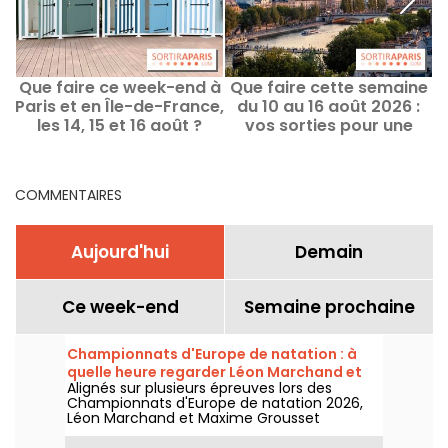
Que faire ce week-end à
Que faire cette semaine
Paris et en Île-de-France,
du 10 au 16 août 2026 :
les 14, 15 et 16 août ?
vos sorties pour une
semaine remplie à Paris
COMMENTAIRES
Aujourd'hui
Demain
Ce week-end
Semaine prochaine
Championnats d'Europe de natation : à
quelle heure regarder Léon Marchand et
Alignés sur plusieurs épreuves lors des
Maxime Grousset ?
Championnats d'Europe de natation 2026,
Léon Marchand et Maxime Grousset
comptent parmi les grandes chances de
médailles tricolores. Voici le calendrier précis