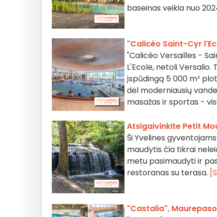
baseinas veikia nuo 2024
"Calicéo Saint-Cyr l'E
"Calicéo Versailles - Sa
L'Ecole, netoli Versalio.
įspūdingą 5 000 m² plot
dėl moderniausių vandens
masažas ir sportas - vi
Atsigaivinkite Petit M
Ši Yvelines gyventojams 
maudytis čia tikrai nelei
metu pasimaudyti ir pasi
restoranas su terasa.
[S
"Castalia", Maurepas