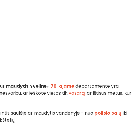
kur
maudytis Yveline
?
78-ajame
departamente yra
 nesvarbu, ar ieškote vietos tik
vasarą
, ar ištisus metus, ku
gintis saulėje ar maudytis vandenyje - nuo
poilsio salų
iki
kštelių.