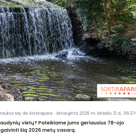
raukos My de Sortiraparis · Atnaujinta 2026 m. birželio 21 d., 06:37
maudynių vietų? Pateikiame jums geriausius 78-ojo
aivinti šią 2026 metų vasarą.