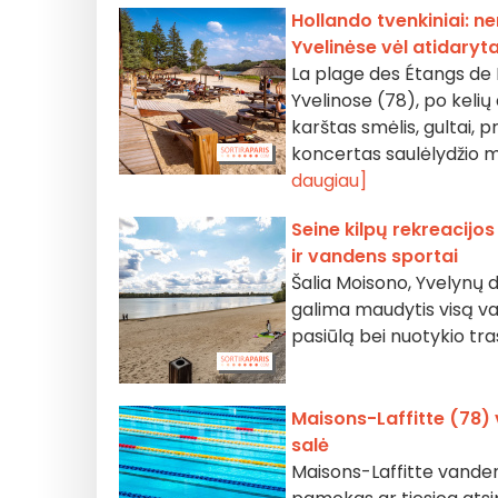
Hollando tvenkiniai:
Yvelinėse vėl atidaryt
La plage des Étangs de Ho
Yvelinose (78), po kelių
karštas smėlis, gultai,
koncertas saulėlydžio me
daugiau]
Seine kilpų rekreacijo
ir vandens sportai
Šalia Moisono, Yvelynų 
galima maudytis visą vas
pasiūlą bei nuotykio tra
Maisons-Laffitte (78) 
salė
Maisons-Laffitte vandens