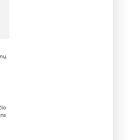
mų.
čio
ens