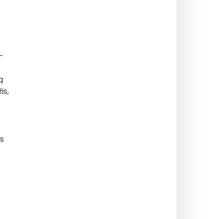
-
ą
is,
rs