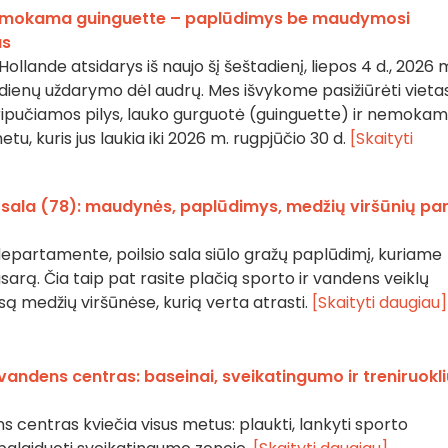
 nemokama guinguette – paplūdimys be maudymosi
as
llande atsidarys iš naujo šį šeštadienį, liepos 4 d., 2026 m
 dienų uždarymo dėl audrų. Mes išvykome pasižiūrėti vietas
 pripučiamos pilys, lauko gurguotė (guinguette) ir nemoka
tu, kuris jus laukia iki 2026 m. rugpjūčio 30 d.
[Skaityti
s sala (78): maudynės, paplūdimys, medžių viršūnių pa
departamente, poilsio sala siūlo gražų paplūdimį, kuriame
arą. Čia taip pat rasite plačią sporto ir vandens veiklų
są medžių viršūnėse, kurią verta atrasti.
[Skaityti daugiau]
vandens centras: baseinai, sveikatingumo ir treniruokl
 centras kviečia visus metus: plaukti, lankyti sporto