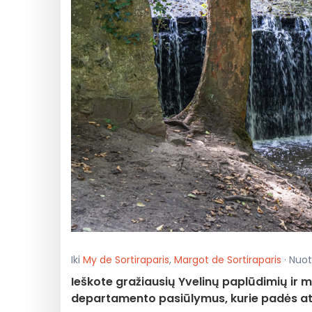
Iki
My de Sortiraparis
,
Margot de Sortiraparis
· Nuot
Ieškote gražiausių Yvelinų paplūdimių ir 
departamento pasiūlymus, kurie padės atg