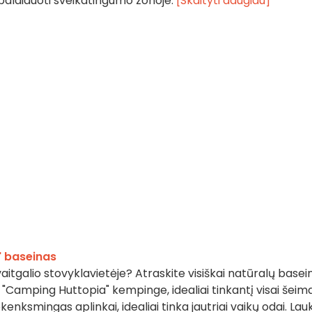
palaiduoti sveikatingumo zonoje.
[Skaityti daugiau]
" baseinas
itgalio stovyklavietėje? Atraskite visiškai natūralų basei
Camping Huttopia" kempinge, idealiai tinkantį visai šeima
enksmingas aplinkai, idealiai tinka jautriai vaikų odai. Lau