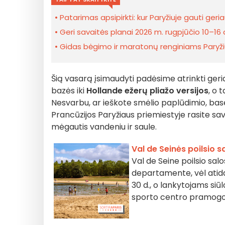
Patarimas apsipirkti: kur Paryžiuje gauti ger
Geri savaitės planai 2026 m. rugpjūčio 10–16 d
Gidas bėgimo ir maratonų renginiams Paryži
Šią vasarą įsimaudyti padėsime atrinkti geria
bazės iki
Hollande ežerų pliažo versijos
, o 
Nesvarbu, ar ieškote smėlio paplūdimio, bas
Prancūzijos Paryžiaus priemiestyje rasite savo
mėgautis vandeniu ir saule.
Val de Seinės poilsio 
Val de Seine poilsio sal
departamente, vėl atida
30 d., o lankytojams siū
sporto centro pramog