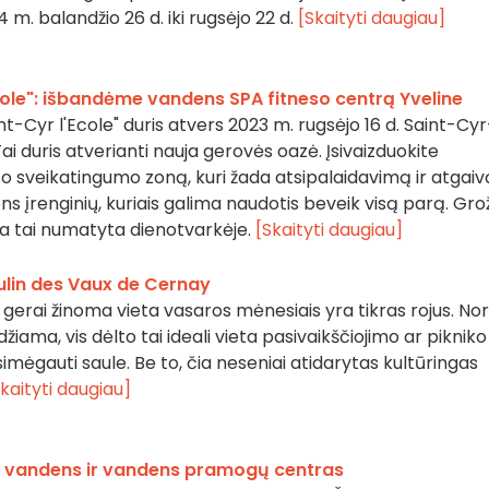
 m. balandžio 26 d. iki rugsėjo 22 d.
[Skaityti daugiau]
cole": išbandėme vandens SPA fitneso centrą Yveline
int-Cyr l'Ecole" duris atvers 2023 m. rugsėjo 16 d. Saint-Cyr
 Tai duris atverianti nauja gerovės oazė. Įsivaizduokite
o sveikatingumo zoną, kuri žada atsipalaidavimą ir atgaiv
 įrenginių, kuriais galima naudotis beveik visą parą. Grož
sa tai numatyta dienotvarkėje.
[Skaityti daugiau]
oulin des Vaux de Cernay
gerai žinoma vieta vasaros mėnesiais yra tikras rojus. No
džiama, vis dėlto tai ideali vieta pasivaikščiojimo ar pikniko
mėgauti saule. Be to, čia neseniai atidarytas kultūringas
kaityti daugiau]
o vandens ir vandens pramogų centras