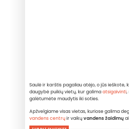
Saulė ir karštis pagaliau atėjo, o jūs ieškote, 
daugybė puikių vietų, kur galima
atsigaivinti
,
galėtumėte maudytis iki soties.
Apžvelgiame visas vietas, kuriose galima de
vandens centrų
ir vaikų
vandens žaidimų
ai
TAIP PAT SKAITYKITE