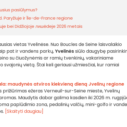
iausius pasiūlymus?
. Paryžiuje ir Île-de-France regione
uje bei Didžiojoje лишėdeje 2026 metais
usias vietas Yvelinėse. Nuo Boucles de Seine laisvalaikio
taip pat ir vandens parkų,
Yvelinės
siūlo daugybę pasirinki
eino su čiuožynėmis ar ramių tvenkinių, vakariniame
 svajonių vietą. Štai keli geriausi užmiesčiai, kur ramiai
sala: maudynės atviros kiekvieną dieną Jvelinų regione
os prižiūrimas ežeras Verneuil-sur-Seine mieste, Yvelinų
romas. Maudytis dabar galima kasdien iki 2026 m. rugpjū
loma paplūdimio zona, pedalinių valčių, mini-golfo ir vand
os.
[Skaityti daugiau]