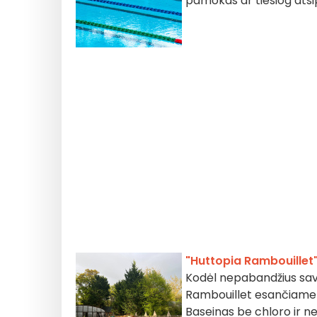
pamokas ar tiesiog atsi
"Huttopia Rambouillet
Kodėl nepabandžius sava
Rambouillet esančiame "
Baseinas be chloro ir nek