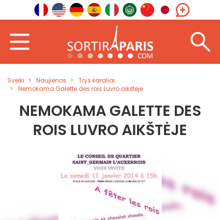
Sveiki
Naujienos
Trys karaliai
Nemokama Galette des rois Luvro aikštėje
NEMOKAMA GALETTE DES
ROIS LUVRO AIKŠTĖJE