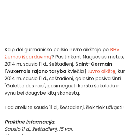
Kaip dėl gurmaniško poilsio Luvro aikštėje po
BHV
žiemos išpardavimų
? Pasitinkant Naujuosius metus,
2014 m. sausio 11 d., šeštadienį,
Saint-Germain
l'Auxerrois rajono taryba
kviečia į
Luvro aikštę
, kur
2014 m. sausio 11 d., šeštadienį, galėsite pasivaišinti
"Galette des rois", pasimėgauti karštu šokoladu ir
vynu bei daugybe kitų skanėstų.
Tad ateikite sausio 11 d., šeštadienį, šiek tiek užkąsti!
Praktinė informacija
:
Sausio 11 d., šeštadienį, 15 val.