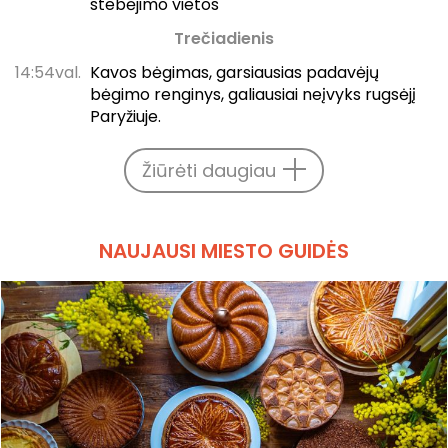
stebėjimo vietos
Trečiadienis
14:54val.
Kavos bėgimas, garsiausias padavėjų
bėgimo renginys, galiausiai neįvyks rugsėjį
Paryžiuje.
Žiūrėti daugiau
NAUJAUSI MIESTO GUIDĖS