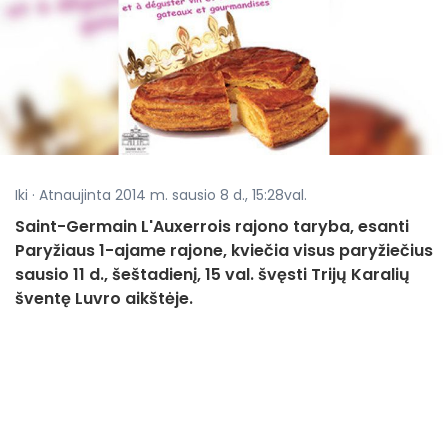
Iki · Atnaujinta 2014 m. sausio 8 d., 15:28val.
Saint-Germain L'Auxerrois rajono taryba, esanti
Paryžiaus 1-ajame rajone, kviečia visus paryžiečius
sausio 11 d., šeštadienį, 15 val. švęsti Trijų Karalių
šventę Luvro aikštėje.