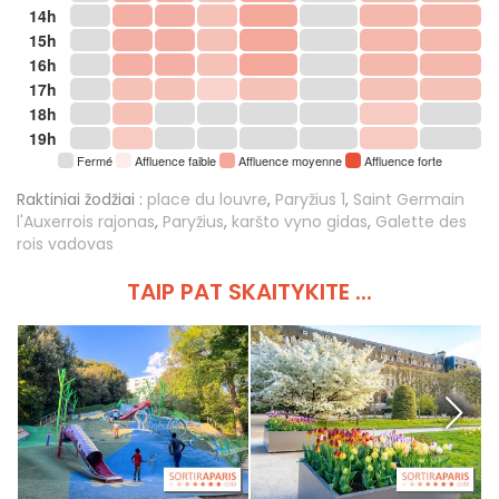
14h
15h
16h
17h
18h
19h
Fermé
Affluence faible
Affluence moyenne
Affluence forte
Raktiniai žodžiai :
place du louvre
,
Paryžius 1
,
Saint Germain
l'Auxerrois rajonas
,
Paryžius
,
karšto vyno gidas
,
Galette des
rois vadovas
TAIP PAT SKAITYKITE ...