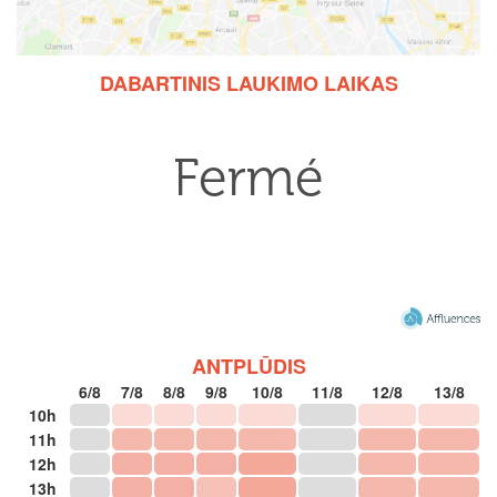
DABARTINIS LAUKIMO LAIKAS
ANTPLŪDIS
6/8
7/8
8/8
9/8
10/8
11/8
12/8
13/8
10h
11h
12h
13h