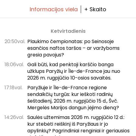
Informacijos viela
+ Skaito
Ketvirtadienis
20:50val.
Plaukimo čempionatas: po Seinosoje
esančios naftos taršos – ar varžyboms
gresia pavojus?
18:06val.
Gali būti, kad penktoji karščio banga
užklups Paryžių ir Île-de-France jau nuo
2026 m. rugpjūčio 10-osios savaitės.
17:18val.
Paryžiuje ir Île-de-France regione
sendaikčių turgūs: kur ieškoti radinių
šeštadienį, 2026 m. rugpjūčio 15 d., Švč.
Mergelės Marijos dangun įėjimo dieną?
14:26val.
Saulės užtemimas 2026 m. rugpjūčio 12 d.:
kur stebėti reiškinį iš Paryžiaus ir jo
apylinkių? Pagrindiniai renginiai ir geriausios