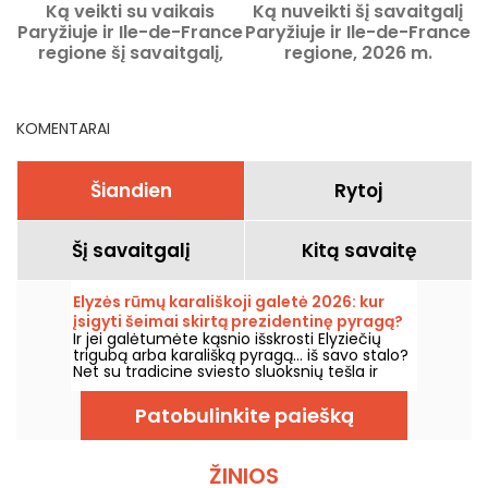
Ką veikti su vaikais
Ką nuveikti šį savaitgalį
Paryžiuje ir Ile-de-France
Paryžiuje ir Ile-de-France
regione šį savaitgalį,
regione, 2026 m.
2026 m. rugpjūčio 8–9
rugpjūčio 7–9 d.
d.?
KOMENTARAI
Šiandien
Rytoj
Šį savaitgalį
Kitą savaitę
Elyzės rūmų karališkoji galetė 2026: kur
įsigyti šeimai skirtą prezidentinę pyragą?
Ir jei galėtumėte kąsnio išskrosti Elyziečių
– nuotraukos
trigubą arba karališką pyragą… iš savo stalo?
Net su tradicine sviesto sluoksnių tešla ir
pačios gamintos frangipane, o šįkart su
karoliuku, kad kiekvienas taptų karaliumi ar
Patobulinkite paiešką
karaliene bent jau lėkštės dalį. Jis siūlomas
šeimos dydžio variantas rankų darbo
kepykloje 15-ajame rajone, ištikimas
karališkajai receptei, bet pritaikytas mūsų
ŽINIOS
pietums!