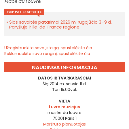
Place du Louvre
.
TAIP PAT SKAITYKITE
Šios savaitės patarimai 2026 m. rugpjūčio 3–9 d.
Paryžiuje ir Île-de-France regione
Užregistruokite savo įstaigą, spustelėkite čia
Reklamuokite savo renginį, spustelėkite čia
NAUDINGA INFORMACIJA
DATOS IR TVARKARAŠČIAI
Šią 2014 m. sausio 11 d.
Turi 15:00val.
VIETA
Luvro muziejus
musée du louvre
75001
Paris 1
Maršruto planuotojas