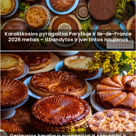
Karališkosios pyragaičiai Paryžiuje ir Ile-de-France
2026 metais – išbandytos ir įvertintos naujienos
Geriausios karaliaus pyragaičiai iš kepyklėlių ir