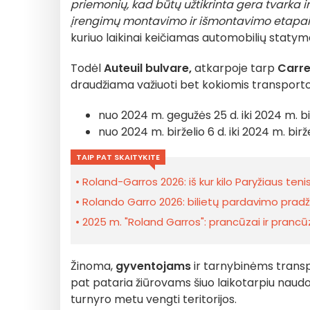
priemonių, kad būtų užtikrinta gera tvarka 
įrengimų montavimo ir išmontavimo etapai
kuriuo laikinai keičiamas automobilių statym
Todėl
Auteuil bulvare,
atkarpoje tarp
Carre
draudžiama važiuoti bet kokiomis transporto 
nuo 2024 m. gegužės 25 d. iki 2024 m. birž
nuo 2024 m. birželio 6 d. iki 2024 m. birže
TAIP PAT SKAITYKITE
Roland-Garros 2026: iš kur kilo Paryžiaus ten
Rolando Garro 2026: bilietų pardavimo pradž
2025 m. "Roland Garros": prancūzai ir prancūz
Žinoma,
gyventojams
ir tarnybinėms transp
pat pataria žiūrovams šiuo laikotarpiu naud
turnyro metu vengti teritorijos.