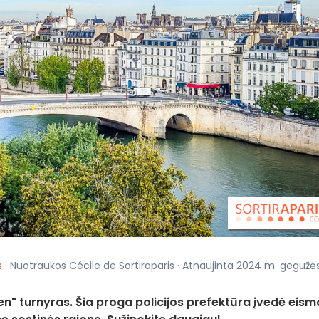
s
· Nuotraukos Cécile de Sortiraparis · Atnaujinta 2024 m. gegužė
n" turnyras. Šia proga policijos prefektūra įvedė eismo