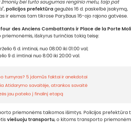
ir žmonių bei turto saugumas renginio metu, taip pat
s
",
policijos prefektūra
gegužės 16 d. paskelbė įsakymą,
as ir eismas tam tikrose Paryžiaus 16-ojo rajono gatvėse.
four des Anciens Combattants ir Place de la Porte Mol
priemonėmis, išskyrus turinčias tokią teisę:
elio 6 d. imtinai, nuo 08:00 iki 01:00 val;
lio 9 d. imtinai nuo 8:00 iki 20:00 val.
iso turnyras? 5 įdomūs faktai ir anekdotai
ia Atidarymo savaitėje, atrankos savaitė
ės jau pateko į finalinį etapą
orto priemonėms taikomos išimtys. Policijos prefektūra t
otis
viešuoju transportu
, o kitoms transporto priemonėm