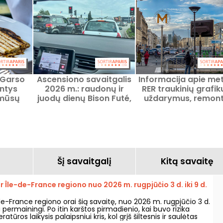
 Garso
Ascensiono savaitgalis
Informacija apie met
ntys
2026 m.: raudonų ir
RER traukinių grafik
 mūsų
juodų dienų Bison Futé,
uždarymus, remon
s, kur
apžvalga apie
darbus ir protestu
26 metų
prognozes
Paryžiuje šį 2026 m
rugpjūčio 7 d.,
penktadienis
Šį savaitgalį
Kitą savaitę
ir Île-de-France regiono nuo 2026 m. rugpjūčio 3 d. iki 9 d.
-de-France regiono orai šią savaitę, nuo 2026 m. rugpjūčio 3 d.
ti permainingi. Po itin karštos pirmadienio, kai buvo rizika
atūros laikysis palaipsniui kris, kol grįš šiltesnis ir saulėtas