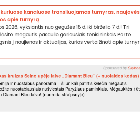
kuriuose kanaluose transliuojamas turnyras, naujovės
nos apie turnyrą
 2026, vyksiantis nuo gegužės 18 d. iki birželio 7 d.! Tri
lėsite mėgautis pasaulio geriausiais tenisininkais Porte
snis į naujienas ir aktualijas, kurias verta žinoti apie turny