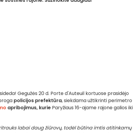
 sostinės rajone. Sužinokite daugiau!
sideda! Gegužės 20 d. Porte d'Auteuil kortuose prasidėjo
 proga
policijos prefektūra
, siekdama užtikrinti perimetro
ymo
apribojimus, kurie
Paryžiaus 16-ajame rajone galios iki
itrauks labai daug žiūrovų, todėl būtina imtis atitinkamų