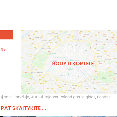
 9 d.
RODYTI KORTELĘ
ujienos Paryžiuje
,
Auteuil rajonas
,
Roland garros gidas
,
Paryžius
 PAT SKAITYKITE ...