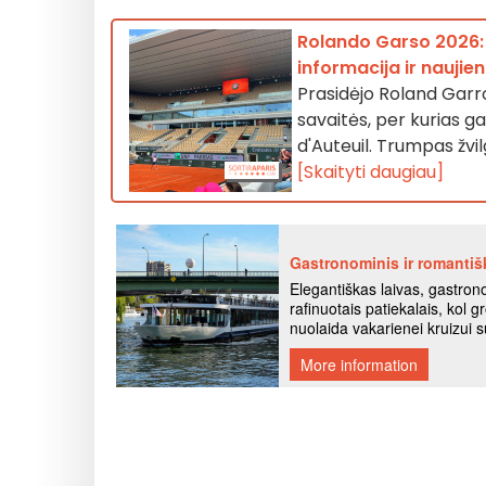
Rolando Garso 2026: 
informacija ir naujie
Prasidėjo Roland Garros
savaitės, per kurias ga
d'Auteuil. Trumpas žvilg
[Skaityti daugiau]