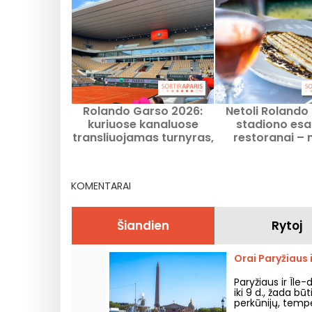
Rolando Garso 2026:
Netoli Rolando
kuriuose kanaluose
stadiono esa
transliuojamas turnyras,
restoranai –
naujovės, informacija ir
rekomendacijo
naujienos apie turnyrą
valgyti per 20
turnyrą
KOMENTARAI
Šiandien
Rytoj
Orai Paryžiaus 
Paryžiaus ir Île
iki 9 d., žada bū
perkūnijų, temper