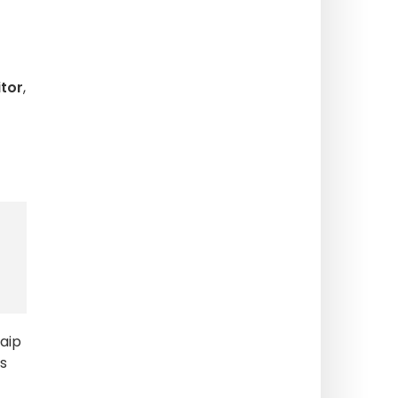
itor
,
aip
s