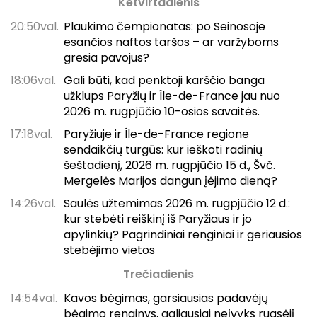
Ketvirtadienis
20:50val.
Plaukimo čempionatas: po Seinosoje
esančios naftos taršos – ar varžyboms
gresia pavojus?
18:06val.
Gali būti, kad penktoji karščio banga
užklups Paryžių ir Île-de-France jau nuo
2026 m. rugpjūčio 10-osios savaitės.
17:18val.
Paryžiuje ir Île-de-France regione
sendaikčių turgūs: kur ieškoti radinių
šeštadienį, 2026 m. rugpjūčio 15 d., Švč.
Mergelės Marijos dangun įėjimo dieną?
14:26val.
Saulės užtemimas 2026 m. rugpjūčio 12 d.:
kur stebėti reiškinį iš Paryžiaus ir jo
apylinkių? Pagrindiniai renginiai ir geriausios
stebėjimo vietos
Trečiadienis
14:54val.
Kavos bėgimas, garsiausias padavėjų
bėgimo renginys, galiausiai neįvyks rugsėjį