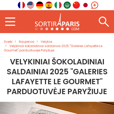
Sveiki
Naujienos
Velykos
Velykiniai šokoladiniai saldainiai 2025 "Galeries Lafayette Le
Gourmet" parduotuvėje Paryžiuje
VELYKINIAI ŠOKOLADINIAI
SALDAINIAI 2025 "GALERIES
LAFAYETTE LE GOURMET"
PARDUOTUVĖJE PARYŽIUJE