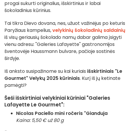
progai sukurti originalius, išskirtinius ir labai
šokoladinius kūrinius.
Tai tikra Dievo dovana, nes, užuot važinėjus po keturis
Paryžiaus kampelius,
velykinių šokoladinių saldainių
iš visų geriausių šokolado namų dabar galima įsigyti
vienu adresu: "Galeries Lafayette" gastronomijos
šventovėje Haussmann bulvare, pačioje sostinės
širdyje.
Iš anksto susipažinome su kai kuriais
išskirtiniais "Le
Gourmet" Velykų 2025 kūriniais
. Kurį iš jų ketinate
pamėgti?
Šeši išskirtiniai velykiniai kūriniai "Galeries
Lafayette Le Gourmet":
Nicolas Paciello mini ročeris "Gianduja
Kaina: 5,50 € už 80 g