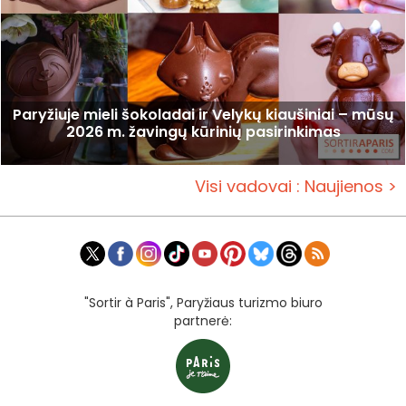
Paryžiuje mieli šokoladai ir Velykų kiaušiniai – mūsų
2026 m. žavingų kūrinių pasirinkimas
Visi vadovai : Naujienos >
"Sortir à Paris", Paryžiaus turizmo biuro
partnerė: