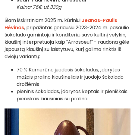
Kaina: 76€ už 330g
Šiam išskirtiniam 2025 m. kūriniui
Jeanas-Paulis
Hévinas
, pripažintas geriausiu 2023-2024 m. pasaulio
šokolado gamintoju ir konditeriu, savo kultinį velykinį
kiaušinį interpretuoja kaip "Arrosoeuf" - raudona gėle
įspaustą kiaušinį su laistytuvu, kurį galima rinktis iš
dviejų variantų:
70 % Kamerūno juodasis šokoladas, įdarytas
mažais pralino kiaušinėliais ir juodojo šokolado
drožlėmis
pieninis šokoladas, įdarytas keptais ir pieniškais
pieniškais kiaušiniais su pralina