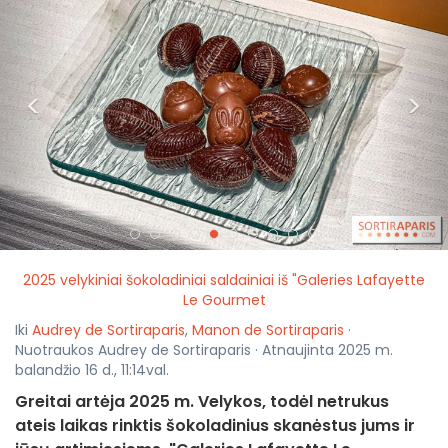
<
>
2025 velykiniai šokoladiniai saldainiai iš "Galeries Lafayette
Le Gourmet
Iki
Audrey de Sortiraparis
,
Manon de Sortiraparis
·
Nuotraukos Audrey de Sortiraparis · Atnaujinta 2025 m.
balandžio 16 d., 11:14val.
Greitai artėja 2025 m. Velykos, todėl netrukus
ateis laikas rinktis šokoladinius skanėstus jums ir