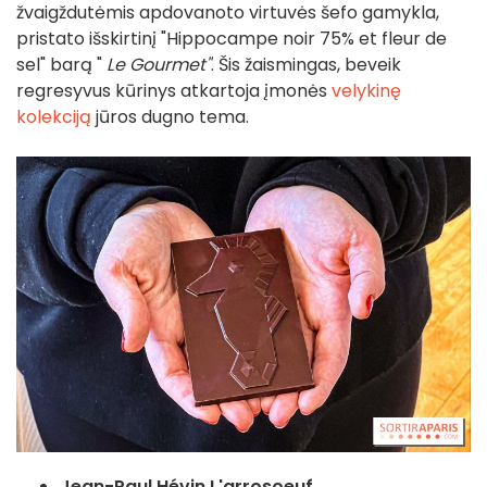
žvaigždutėmis apdovanoto virtuvės šefo gamykla,
pristato išskirtinį "Hippocampe noir 75% et fleur de
sel" barą "
Le Gourmet"
. Šis žaismingas, beveik
regresyvus kūrinys atkartoja įmonės
velykinę
kolekciją
jūros dugno tema.
Jean-Paul Hévin L'arrosoeuf