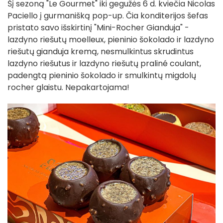
Šį sezoną "Le Gourmet" iki gegužės 6 d. kviečia Nicolas
Paciello į gurmanišką pop-up. Čia konditerijos šefas
pristato savo išskirtinį "Mini-Rocher Gianduja" -
lazdyno riešutų moelleux, pieninio šokolado ir lazdyno
riešutų gianduja kremą, nesmulkintus skrudintus
lazdyno riešutus ir lazdyno riešutų praliné coulant,
padengtą pieninio šokolado ir smulkintų migdolų
rocher glaistu. Nepakartojama!