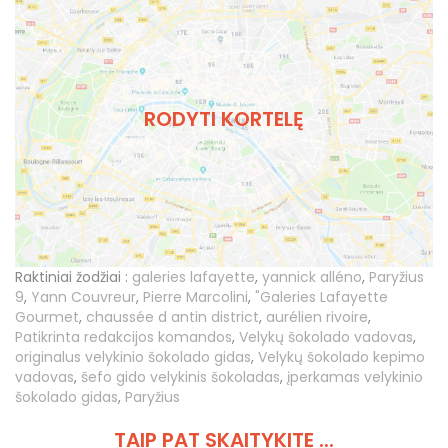
RODYTI KORTELĘ
Raktiniai žodžiai :
galeries lafayette
,
yannick alléno
,
Paryžius
9
,
Yann Couvreur
,
Pierre Marcolini
,
"Galeries Lafayette
Gourmet
,
chaussée d antin district
,
aurélien rivoire
,
Patikrinta redakcijos komandos
,
Velykų šokolado vadovas
,
originalus velykinio šokolado gidas
,
Velykų šokolado kepimo
vadovas
,
šefo gido velykinis šokoladas
,
įperkamas velykinio
šokolado gidas
,
Paryžius
TAIP PAT SKAITYKITE ...