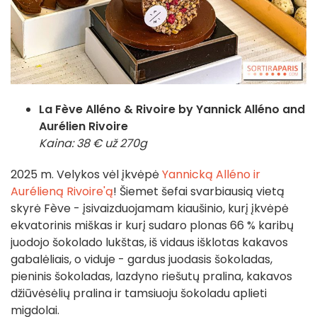
La Fève Alléno & Rivoire by Yannick Alléno and
Aurélien Rivoire
Kaina: 38 € už 270g
2025 m. Velykos vėl įkvėpė
Yannicką Alléno ir
Aurélieną Rivoire'ą
! Šiemet šefai svarbiausią vietą
skyrė Fève - įsivaizduojamam kiaušinio, kurį įkvėpė
ekvatorinis miškas ir kurį sudaro plonas 66 % karibų
juodojo šokolado lukštas, iš vidaus išklotas kakavos
gabalėliais, o viduje - gardus juodasis šokoladas,
pieninis šokoladas, lazdyno riešutų pralina, kakavos
džiūvėsėlių pralina ir tamsiuoju šokoladu aplieti
migdolai.