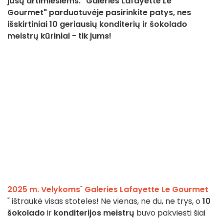
jūsų artimiesiems. "Galeries Lafayette Le
Gourmet" parduotuvėje pasirinkite patys, nes
išskirtiniai 10 geriausių konditerių ir šokolado
meistrų kūriniai - tik jums!
2025 m. Velykoms
"
Galeries Lafayette Le Gourmet
" ištraukė visas stoteles! Ne vienas, ne du, ne trys, o
10
šokolado
ir
konditerijos
meistrų
buvo pakviesti šiai