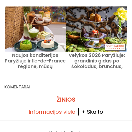
Naujos konditerijos
Velykos 2026 Paryžiuje:
P
Paryžiuje ir Ile-de-France
grandinis gidas po
regione, mūsų
šokoladus, brunchus,
rekomenduojami adresai
arbatpietes, pop-up’us ir
dirbtuves
KOMENTARAI
ŽINIOS
Informacijos viela
+ Skaito