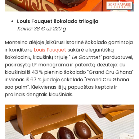
Louis Fouquet šokolado trilogija
Kaina: 38 € už 220 g
Monteino alėjoje įsikūrusi istorinė šokolado gamintoja
ir konditerė
Louis Fouquet
sukūrė elegantišką
šokoladinių kiaušinių trijulę "
Le Gourmet"
parduotuvei,
pasirašytą LF monograma ir pateiktą dėžutėje: du
kiaušiniai iš 43 % pieninio šokolado "Grand Cru Ghana"
ir vienas iš 67 % juodojo šokolado "Grand Cru Ghana
sao palm". Kiekvienas iš jų papuoštas keptais ir
pralinais dengtais kiaušiniais.