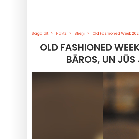
Sagaidīt
Nakts
Stieņi
Old Fashioned Week 2023 i
OLD FASHIONED WEEK 
BĀROS, UN JŪS 