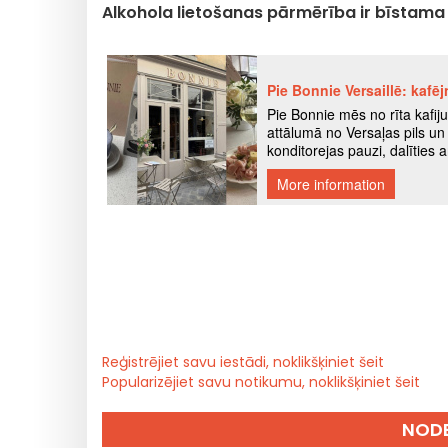
Alkohola lietošanas pārmērība ir bīstama v
Reģistrējiet savu iestādi, noklikšķiniet šeit
Popularizējiet savu notikumu, noklikšķiniet šeit
NODE