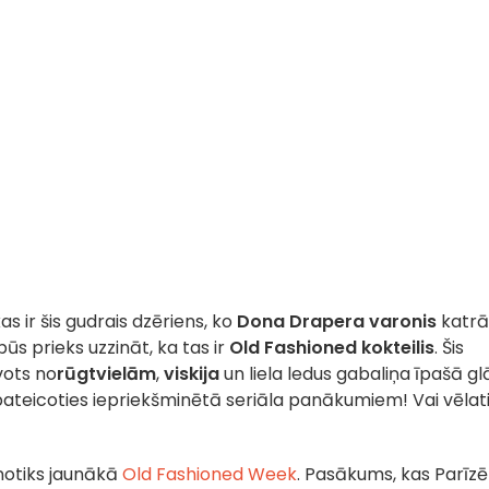
kas ir šis gudrais dzēriens, ko
Dona Drapera varonis
katrā
ūs prieks uzzināt, ka tas ir
Old Fashioned kokteilis
. Šis
vots no
rūgtvielām
,
viskija
un liela ledus gabaliņa īpašā gl
 pateicoties iepriekšminētā seriāla panākumiem! Vai vēlat
 notiks jaunākā
Old Fashioned Week
. Pasākums, kas Parīzē