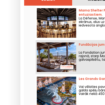
Mama Shelter P
entuziastiem.
La Défense, Mam
ekrānus, alus uz
iedvesota angl
Fundācijas jumt
La Fondation jum
rajonā, starp Mo
galvaspilsētu, ta
un baudīt labu 
Les Grands Gami
Vai vēlaties pa
galda spēļu bārs
vairāk nekā 450
atmosfērā jūs va
alu un aperitīvu 
iegriezties?