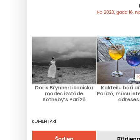
No 2023. gada 16. n
Doris Brynner: ikoniskā
Kokteiļu bāri ar
modes izstāde
Parīzē, mūsu ie
Sotheby’s Parīzē
adreses
KOMENTĀRI
Šodien
Rītdien