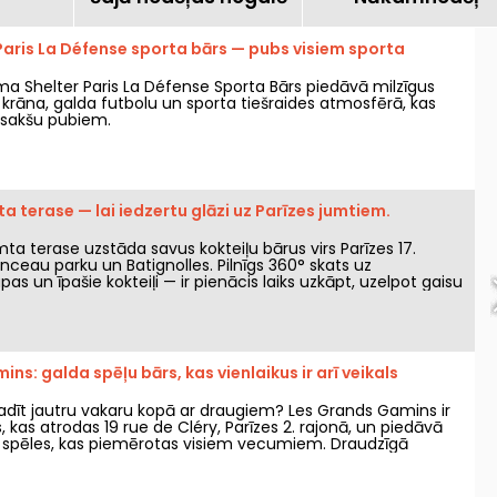
aris La Défense sporta bārs — pubs visiem sporta
a Shelter Paris La Défense Sporta Bārs piedāvā milzīgus
 krāna, galda futbolu un sporta tiešraides atmosfērā, kas
osakšu pubiem.
a terase — lai iedzertu glāzi uz Parīzes jumtiem.
ta terase uzstāda savus kokteiļu bārus virs Parīzes 17.
nceau parku un Batignolles. Pilnīgs 360° skats uz
pas un īpašie kokteiļi — ir pienācis laiks uzkāpt, uzelpot gaisu
noskaņu.
ns: galda spēļu bārs, kas vienlaikus ir arī veikals
vadīt jautru vakaru kopā ar draugiem? Les Grands Gamins ir
, kas atrodas 19 rue de Cléry, Parīzes 2. rajonā, un piedāvā
 spēles, kas piemērotas visiem vecumiem. Draudzīgā
rat iepazīt plašu spēļu klāstu, baudot kokteiļus, amatnieku
galdiņus. Regulāri tiek rīkoti arī tematiski pasākumi. Vēlaties