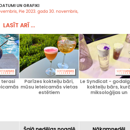
DATUMI UN GRAFIKI
ovembris, Pie 2023. gada 30. novembris,
LASĪT ARĪ ...
 terasi
Parīzes kokteiļu bāri,
Le Syndicat - godal
teicamās
mūsu ieteicamās vietas
kokteiļu bārs, kur
estētiem
miksoloģijas un
gastronomijas
apvienojums.
a
Šajā nedēļas nogalē
Nākamnedēļ