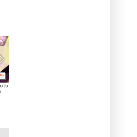
gots
Parīzes viesnīcas
ā
Shangri-La Botanist bārs
un tā eksotiskie kokteiļi