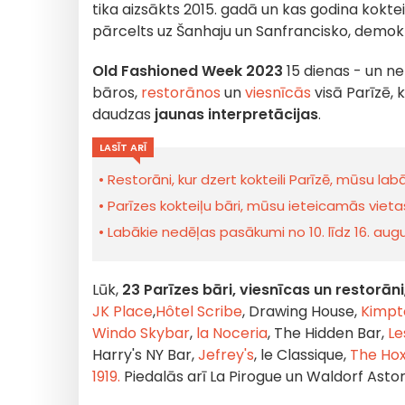
tika aizsākts 2015. gadā un kas godina koktei
pārcelts uz Šanhaju un Sanfrancisko, demokra
Old Fashioned Week 2023
15 dienas - un ne
bāros,
restorānos
un
viesnīcās
visā Parīzē, 
daudzas
jaunas interpretācijas
.
LASĪT ARĪ
Restorāni, kur dzert kokteili Parīzē, mūsu la
Parīzes kokteiļu bāri, mūsu ieteicamās viet
Labākie nedēļas pasākumi no 10. līdz 16. au
Lūk,
23
Parīzes bāri, viesnīcas un restorāni
JK Place
,
Hôtel Scribe
, Drawing House,
Kimpt
Windo Skybar
,
la Noceria
, The Hidden Bar,
Le
Harry's NY Bar,
Jefrey's
, le Classique,
The Ho
1919.
Piedalās arī La Pirogue un Waldorf Astor