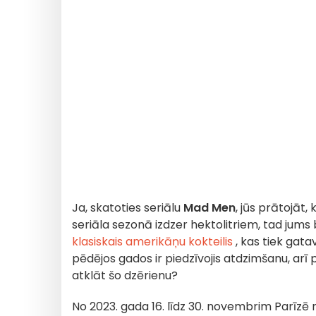
Ja, skatoties seriālu
Mad Men
, jūs prātojāt, 
seriāla sezonā izdzer hektolitriem, tad jums b
klasiskais amerikāņu kokteilis
, kas tiek gata
pēdējos gados ir piedzīvojis atdzimšanu, arī
atklāt šo dzērienu?
No 2023. gada 16. līdz 30. novembrim Parīzē