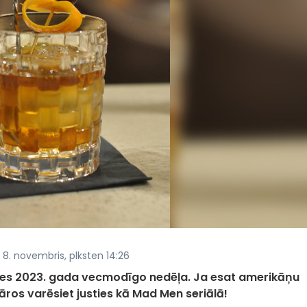
 8. novembris, plksten 14:26
āsies 2023. gada vecmodīgo nedēļa. Ja esat amerikāņu
bāros varēsiet justies kā Mad Men seriālā!