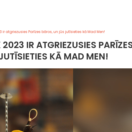
r atgriezusies Parīzes bāros, un jūs jutīsieties kā Mad Men!
2023 IR ATGRIEZUSIES PARĪZE
JUTĪSIETIES KĀ MAD MEN!