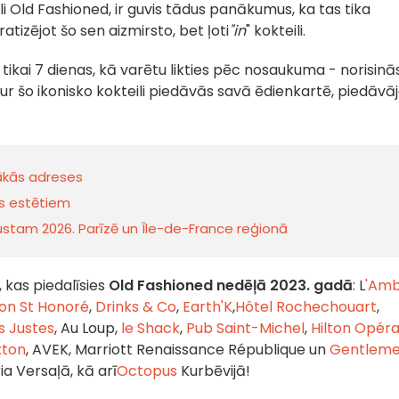
li Old Fashioned, ir guvis tādus panākumus, ka tas tika
tizējot šo sen aizmirsto, bet ļoti
"in
" kokteili.
 tikai 7 dienas, kā varētu likties pēc nosaukuma - norisinā
kur šo ikonisko kokteili piedāvās savā ēdienkartē, piedāvā
bākās adreses
as estētiem
gustam 2026. Parīzē un Île-de-France reģionā
, kas piedalīsies
Old Fashioned nedēļā 2023. gadā
: L
'Am
on St Honoré
,
Drinks & Co
,
Earth'K
,
Hôtel Rochechouart
,
s Justes
, Au Loup,
le Shack
,
Pub Saint-Michel
,
Hilton Opér
xton
, AVEK, Marriott Renaissance République un
Gentlem
ia Versaļā, kā arī
Octopus
Kurbēvijā!