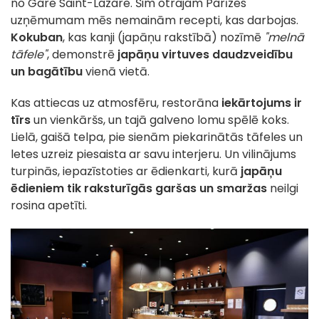
no Gare Saint-Lazare. Šim otrajam Parīzes
uzņēmumam mēs nemainām recepti, kas darbojas.
Kokuban
, kas kanji (japāņu rakstībā) nozīmē
"melnā
tāfele"
, demonstrē
japāņu virtuves daudzveidību
un bagātību
vienā vietā.
Kas attiecas uz atmosfēru, restorāna
iekārtojums ir
tīrs
un vienkāršs, un tajā galveno lomu spēlē koks.
Lielā, gaišā telpa, pie sienām piekarinātās tāfeles un
letes uzreiz piesaista ar savu interjeru. Un vilinājums
turpinās, iepazīstoties ar ēdienkarti, kurā
japāņu
ēdieniem tik raksturīgās garšas un smaržas
neilgi
rosina apetīti.