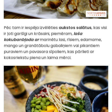
Pēc tam ir iespēja izvēlēties
aukstos salātus
, kas visi
ir ļoti garšīgi un krāsaini, piemēram,
laša
kokuban
bļoda ar
marinētu lasi, rīsiem, edamame,
mango un granātābolu gabaliņiem vai pikantiem
puraviem un pavasara sīpoliem, kas pārlieti ar
kokosriekstu piena un laima mērci.