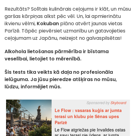
Rezultāts? Solītais kulinārais ceļojums ir klāt, un mūsu
garšas kārpiņas alkst pēc vēl. Un, lai apmierinātu
ikvienu vēlmi,
Kokuban
plāno atvērt jaunas vietas
Parīzē. Tāpēc pievērsiet uzmanību un gatavojieties
ceļojumam uz Japānu, neizejot no galvaspilsētas!
Alkohola lietošanas pārmērība ir bīstama
veselībai, lietojiet to mērenībā.
Šis tests tika veikts kā daļa no profesionāla
ielūguma. Ja jūsu pieredze atšķiras no mūsu,
lūdzu, informējiet mūs.