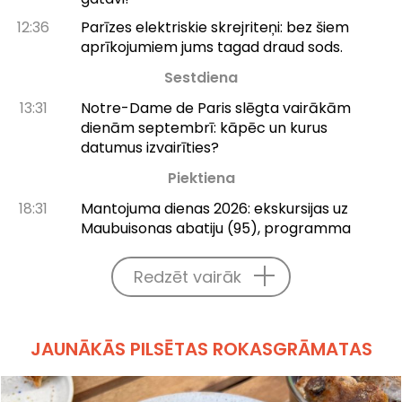
12:36
Parīzes elektriskie skrejriteņi: bez šiem
aprīkojumiem jums tagad draud sods.
Sestdiena
13:31
Notre-Dame de Paris slēgta vairākām
dienām septembrī: kāpēc un kurus
datumus izvairīties?
Piektiena
18:31
Mantojuma dienas 2026: ekskursijas uz
Maubuisonas abatiju (95), programma
Redzēt vairāk
JAUNĀKĀS PILSĒTAS ROKASGRĀMATAS