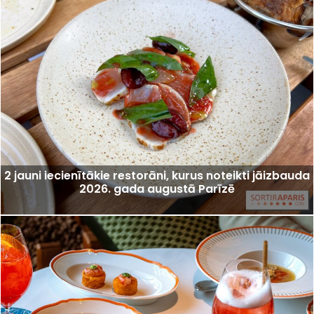
2 jauni iecienītākie restorāni, kurus noteikti jāizbauda
2026. gada augustā Parīzē