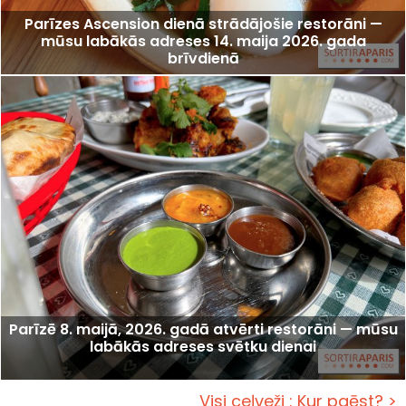
Parīzes Ascension dienā strādājošie restorāni —
mūsu labākās adreses 14. maija 2026. gada
brīvdienā
Parīzē 8. maijā, 2026. gadā atvērti restorāni — mūsu
labākās adreses svētku dienai
Visi ceļveži : Kur paēst? >