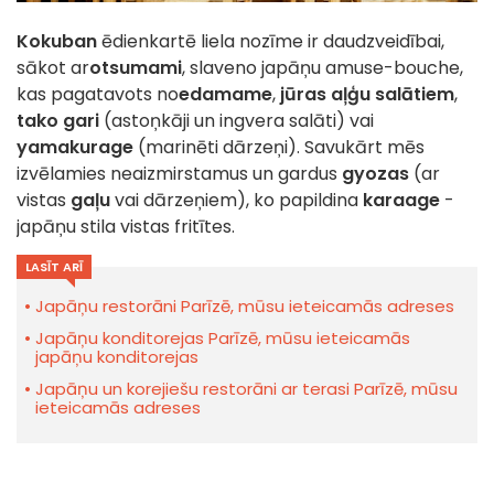
Kokuban
ēdienkartē liela nozīme ir daudzveidībai,
sākot ar
otsumami
, slaveno japāņu amuse-bouche,
kas pagatavots no
edamame
,
jūras aļģu salātiem
,
tako gari
(astoņkāji un ingvera salāti) vai
yamakurage
(marinēti dārzeņi). Savukārt mēs
izvēlamies neaizmirstamus un gardus
gyozas
(ar
vistas
gaļu
vai dārzeņiem), ko papildina
karaage
-
japāņu stila vistas fritītes.
LASĪT ARĪ
Japāņu restorāni Parīzē, mūsu ieteicamās adreses
Japāņu konditorejas Parīzē, mūsu ieteicamās
japāņu konditorejas
Japāņu un korejiešu restorāni ar terasi Parīzē, mūsu
ieteicamās adreses