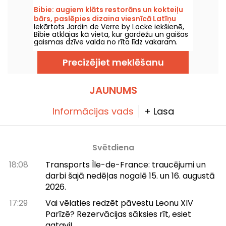
virtuvi, dalāmajiem ēdieniem un vīnu
Bibie: augiem klāts restorāns un kokteiļu
pagrabu, atvērs durvis Feydeau ielā Parīzes 2.
bārs, paslēpies dizaina viesnīcā Latīņu
rajonā.
Iekārtots Jardin de Verre by Locke iekšienē,
kvartālā
Bibie atklājas kā vieta, kur gardēžu un gaišas
gaismas dzīve valda no rīta līdz vakaram.
Starp gaismas pilno restorānu un skaistu
zaļu terasi šī adrese piedāvā hibrīdisku
Precizējiet meklēšanu
patvērumu netālu no Lutēcas arēnām.
JAUNUMS
Informācijas vads
+ Lasa
Svētdiena
18:08
Transports Île-de-France: traucējumi un
darbi šajā nedēļas nogalē 15. un 16. augustā
2026.
17:29
Vai vēlaties redzēt pāvestu Leonu XIV
Parīzē? Rezervācijas sāksies rīt, esiet
gatavi!