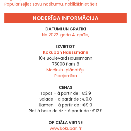
Popularizējiet savu notikumu, noklikšķiniet šeit
NODERĪGA INFORMĀCIJA
DATUMI UN GRAFIKI
No 2022. gada 4. aprīlis,
IZVIETOT
Kokuban Haussmann
104 Boulevard Haussmann
75008
Paris 8
Maršrutu plānotājs
Pieejamība
CENAS
Tapas - à partir de : €3.9
Salade - à partir de : €9.8
Ramen - à partir de : €9.9
Plat à base de riz - à partir de : €12.9
OFICIĀLA VIETNE
www.kokuban.fr