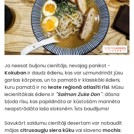
Ja neesat buljonu cienītājs, nevajag panikot -
Kokuban
ir daudz ēdienu, kas var uzmundrināt jūsu
garšas kārpiņas, un to pamatā ir klasiskāki ēdieni,
kuru pamatā ir no
Iwate reģionā atlasīti rīsi
. Mūsu
iecienītākais ēdiens ir
"Salmon Zuke Don
": dāsna
bļoda rīsu, kas papildināta ar kūstošām marinēta
neapstrādāta laša sloksnēm. Īsts baudījums!
Savukārt saldumu cienītāji desertam var nobaudīt
mājas
citrusaugļu siera kūku
vai slaveno
mochis
: