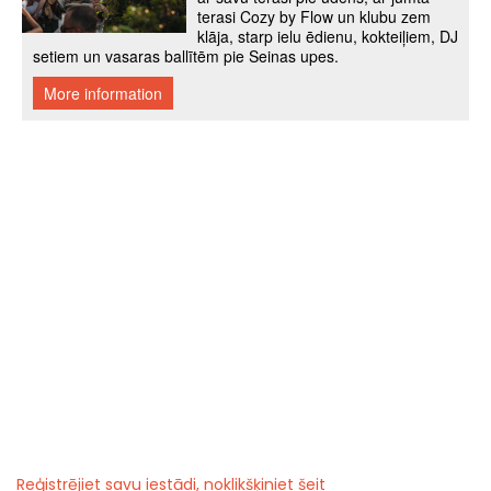
Reģistrējiet savu iestādi, noklikšķiniet šeit