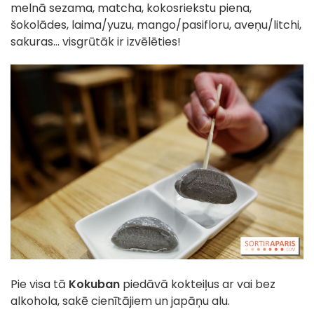
melnā sezama, matcha, kokosriekstu piena,
šokolādes, laima/yuzu, mango/pasifloru, aveņu/litchi,
sakuras... visgrūtāk ir izvēlēties!
Pie visa tā
Kokuban
piedāvā kokteiļus ar vai bez
alkohola, sakē cienītājiem un japāņu alu.