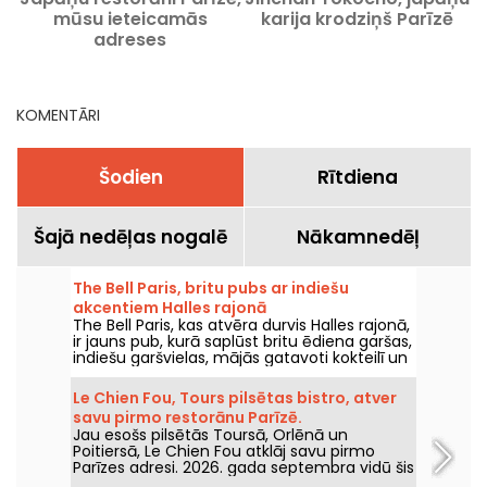
mūsu ieteicamās
karija krodziņš Parīzē
adreses
KOMENTĀRI
Šodien
Rītdiena
Šajā nedēļas nogalē
Nākamnedēļ
The Bell Paris, britu pubs ar indiešu
akcentiem Halles rajonā
The Bell Paris, kas atvēra durvis Halles rajonā,
ir jauns pub, kurā saplūst britu ēdiena garšas,
indiešu garšvielas, mājās gatavoti kokteilī un
amatnieku alus, visu veido Džims Hāmiltons.
Le Chien Fou, Tours pilsētas bistro, atver
savu pirmo restorānu Parīzē.
Jau esošs pilsētās Toursā, Orlēnā un
Poitiersā, Le Chien Fou atklāj savu pirmo
Parīzes adresi. 2026. gada septembra vidū šis
bistro, kas ir slavens ar mājās gatavoto