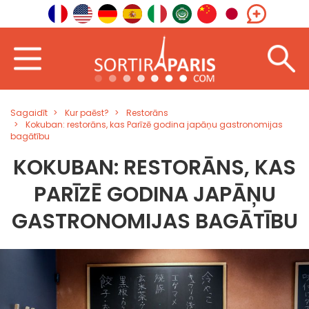
Sagaidīt
Kur paēst?
Restorāns
Kokuban: restorāns, kas Parīzē godina japāņu gastronomijas
bagātību
KOKUBAN: RESTORĀNS, KAS
PARĪZĒ GODINA JAPĀŅU
GASTRONOMIJAS BAGĀTĪBU