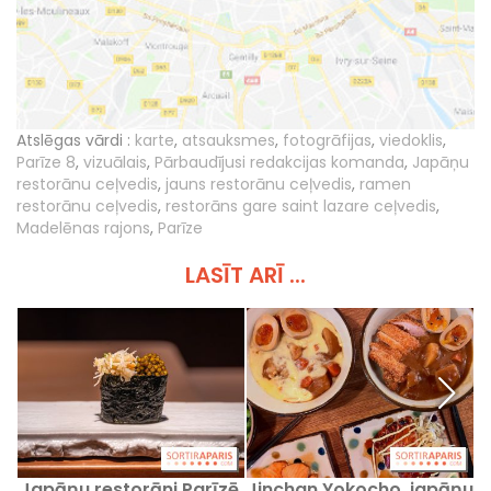
Atslēgas vārdi :
karte
,
atsauksmes
,
fotogrāfijas
,
viedoklis
,
Parīze 8
,
vizuālais
,
Pārbaudījusi redakcijas komanda
,
Japāņu
restorānu ceļvedis
,
jauns restorānu ceļvedis
,
ramen
restorānu ceļvedis
,
restorāns gare saint lazare ceļvedis
,
Madelēnas rajons
,
Parīze
LASĪT ARĪ ...
Japāņu restorāni Parīzē,
Jinchan Yokocho, japāņu