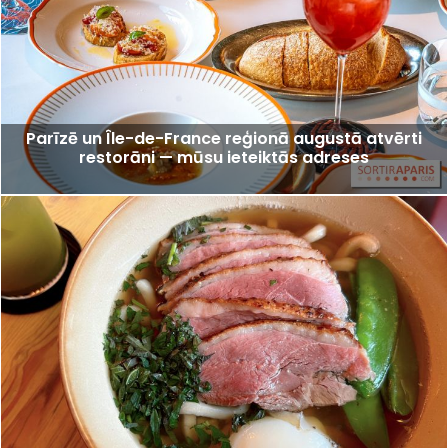
Parīzē un Île-de-France reģionā augustā atvērti
restorāni — mūsu ieteiktās adreses