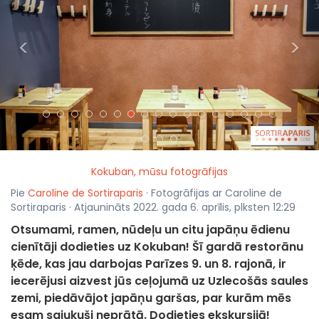
<
>
Kokuban, mūsu fotogrāfijas
Pie
Caroline de Sortiraparis
· Fotogrāfijas ar Caroline de
Sortiraparis · Atjaunināts 2022. gada 6. aprīlis, plksten 12:29
Otsumami, ramen, nūdeļu un citu japāņu ēdienu
cienītāji dodieties uz Kokuban! Šī gardā restorānu
ķēde, kas jau darbojas Parīzes 9. un 8. rajonā, ir
iecerējusi aizvest jūs ceļojumā uz Uzlecošās saules
zemi, piedāvājot japāņu garšas, par kurām mēs
esam sajukuši neprātā. Dodieties ekskursijā!