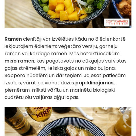
Ramen
cienītāji var izvēlēties kādu no 8 ēdienkartē
iekļautajiem ēdieniem: veģetāro versiju, garneļu
ramen vai karaage ramen. Mēs noteikti iesakām
miso ramen
, kas pagatavots no cūkgaļas vai vistas
gaļas strēmelēm, lieliska gaļas un miso buljona,
Sapporo nūdelēm un dārzeņiem. Ja esat patiešām
izsalcis, varat pievienot dažus
papildinājumus,
piemēram, mīksti vārītu un marinētu bioloģiski
audzētu olu vai jūras aļģu lapas.