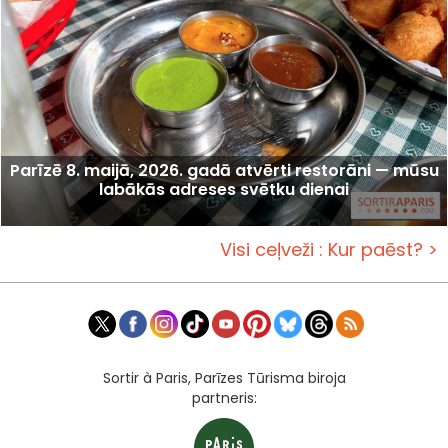
Parīzē 8. maijā, 2026. gadā atvērti restorāni — mūsu
labākās adreses svētku dienai
Visi ceļveži : Kur paēst? >
Sortir à Paris, Parīzes Tūrisma biroja
partneris: