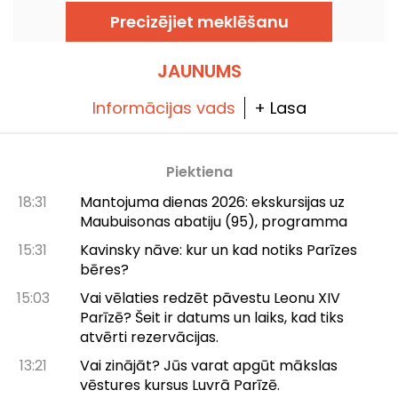
virtuvi, dalāmajiem ēdieniem un vīnu
Precizējiet meklēšanu
pagrabu, atvērs durvis Feydeau ielā Parīzes 2.
rajonā.
JAUNUMS
Informācijas vads
+ Lasa
Piektiena
18:31
Mantojuma dienas 2026: ekskursijas uz
Maubuisonas abatiju (95), programma
15:31
Kavinsky nāve: kur un kad notiks Parīzes
bēres?
15:03
Vai vēlaties redzēt pāvestu Leonu XIV
Parīzē? Šeit ir datums un laiks, kad tiks
atvērti rezervācijas.
13:21
Vai zinājāt? Jūs varat apgūt mākslas
vēstures kursus Luvrā Parīzē.