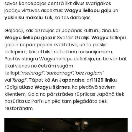
savas koncepcijas centrā likt divus svarīgākos
japāņu virtuves aspektus:
Wagyu liellopu gaļu
un
yakiniku mākslu
. Lūk, kā tas darbojas.
Gaļēdāji, kas aizraujas ar Japānas kultūru, zina, ka
Wagyu liellopu gaļa
ir Svētais Grālijs.
Wagyu
liellopu
gaļa ir nepārspējami kvalitatīva, un to piešķir
liellopiem, kas atbilst noteiktiem nosacījumiem.
Pastāv stingra Wagyu liellopu definīcija, un tie var būt
tikai vienas no četrām sugām
liellopi:
"melnragi"
,
"sarkanragi"
,
"bez ragiem"
vai
"īsragi"
. Tāpat kā
An Japonaise
, arī
1129 iiniku
rūpīgi atlasa
Wagyu šķirnes
, ko piedāvā saviem
klientiem. Gaļa no pārstrādes rūpnīcas Japānā tiek
nosūtīta uz Parīzi un pēc tam piegādāta tieši
restorānam.