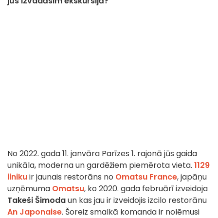
jūs izvadāsim ekskursijā?
No 2022. gada 11. janvāra Parīzes 1. rajonā jūs gaida
unikāla, moderna un gardēžiem piemērota vieta.
1129
iiniku
ir jaunais restorāns no
Omatsu France
, japāņu
uzņēmuma
Omatsu
, ko 2020. gada februārī izveidoja
Takeši Šimoda
un kas jau ir izveidojis izcilo restorānu
An Japonaise
. Šoreiz smalkā komanda ir nolēmusi