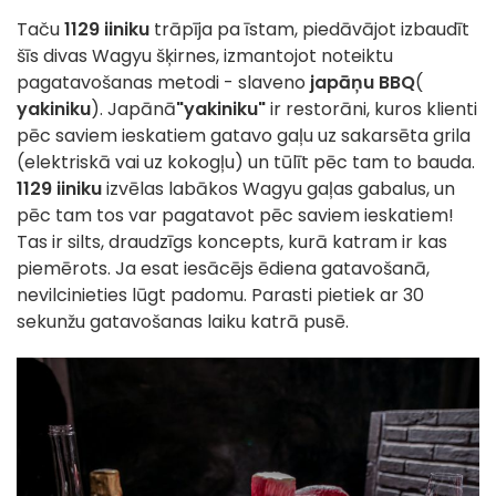
Taču
1129 iiniku
trāpīja pa īstam, piedāvājot izbaudīt
šīs divas Wagyu šķirnes, izmantojot noteiktu
pagatavošanas metodi - slaveno
japāņu BBQ
(
yakiniku
). Japānā
"yakiniku"
ir restorāni, kuros klienti
pēc saviem ieskatiem gatavo gaļu uz sakarsēta grila
(elektriskā vai uz kokogļu) un tūlīt pēc tam to bauda.
1129 iiniku
izvēlas labākos Wagyu gaļas gabalus, un
pēc tam tos var pagatavot pēc saviem ieskatiem!
Tas ir silts, draudzīgs koncepts, kurā katram ir kas
piemērots. Ja esat iesācējs ēdiena gatavošanā,
nevilcinieties lūgt padomu. Parasti pietiek ar 30
sekunžu gatavošanas laiku katrā pusē.