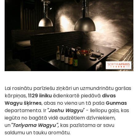
Lai rosinātu parīziešu ziņkāri un uzmundrinātu garšas
kārpiņas,
1129 iiniku
ēdienkartē piedāvā
divas
Wagyu šķirnes
, abas no viena un tā paša
Gunmas
departamenta. Ir
"Joshu Wagyu
" - liellopu gaļa, kas
iegūta no bagātā vidē audzētiem dzīvniekiem,
un
"Toriyama Wagyu",
kas pazīstama ar savu
saldumu un tauku aromātu.