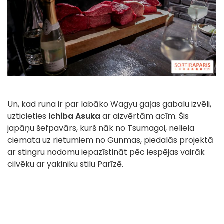
Un, kad runa ir par labāko Wagyu gaļas gabalu izvēli,
uzticieties
Ichiba Asuka
ar aizvērtām acīm. Šis
japāņu šefpavārs, kurš nāk no Tsumagoi, neliela
ciemata uz rietumiem no Gunmas, piedalās projektā
ar stingru nodomu iepazīstināt pēc iespējas vairāk
cilvēku ar yakiniku stilu Parīzē.