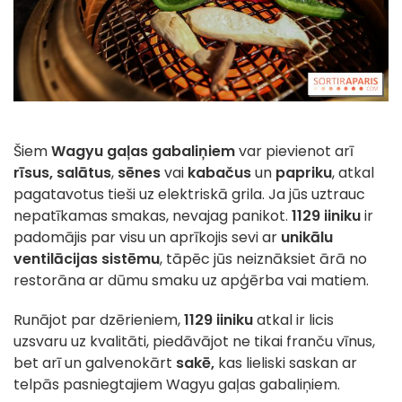
Šiem
Wagyu gaļas gabaliņiem
var pievienot arī
rīsus,
salātus
,
sēnes
vai
kabačus
un
papriku
, atkal
pagatavotus tieši uz elektriskā grila. Ja jūs uztrauc
nepatīkamas smakas, nevajag panikot.
1129 iiniku
ir
padomājis par visu un aprīkojis sevi ar
unikālu
ventilācijas sistēmu
, tāpēc jūs neiznāksiet ārā no
restorāna ar dūmu smaku uz apģērba vai matiem.
Runājot par dzērieniem,
1129 iiniku
atkal ir licis
uzsvaru uz kvalitāti, piedāvājot ne tikai franču vīnus,
bet arī un galvenokārt
sakē,
kas lieliski saskan ar
telpās pasniegtajiem Wagyu gaļas gabaliņiem.