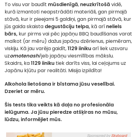
To visu var baudīt
mūsdienīgā
,
neuzkrītošā
vidē,
kurā izmantoti neapstrādāti materiāli, gan pirmajā
stāvā, kur ir pieejami 5 galdiņi, gan pirmajā stāvā, kur
jūs gaida skaista
degustāciju telpa,
kā arī
neliels
bārs,
kur pirms vai pēc japāņu BBQ baudīšanas varat
malkot (ar mēru) dažus japāņu dzērienus, piemēram,
viskiju. Kā jau varēja gaidīt,
1129 iiniku
arī liek uzsvaru
uz
omotenashi
jeb japāņu viesmīlības mākslu.
Skaidrs, ka
1129 iiniku
tiek darīts viss, lai ceļojums uz
Japānu kļūtu par realitāti. Misija izpildīta!
Alkohola lietošana ir bīstama jūsu veselībai.
Dzeriet ar mēru.
Šis tests tika veikts kā daļa no profesionāla
ielūguma. Ja jūsu pieredze atšķiras no mūsu,
lūdzu, informējiet mūs.