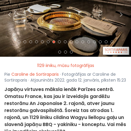
<
>
1129 iiniku, mūsu fotogrāfijas
Pie
Caroline de Sortiraparis
· Fotogrāfijas ar Caroline de
Sortiraparis · Atjaunināts 2022. gada 12. janvāris, plksten 15:23
Japāņu virtuves māksla ienāk Parīzes centrā.
Omatsu France, kas jau ir izveidojis gardēžu
restorānu An Japonaise 2. rajonā, atver jaunu
restorānu galvaspilsētā. Šoreiz tas atrodas 1.
rajonā, un 1129 iiniku cildina Wagyu liellopu gaļu un
slavenā japāņu BBQ - yakiniku - konceptu. Vai mēs