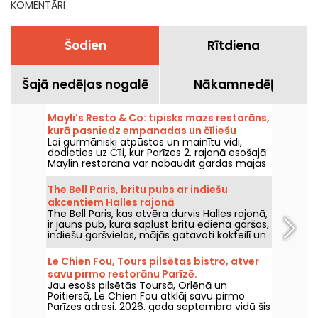
KOMENTĀRI
Šodien
Rītdiena
Šajā nedēļas nogalē
Nākamnedēļ
Mayli's Resto & Co: tipisks mazs restorāns,
kurā pasniedz empanadas un čīliešu
Lai gurmāniski atpūstos un mainītu vidi,
ēdienus.
dodieties uz Čīli, kur Parīzes 2. rajonā esošajā
Maylin restorānā var nobaudīt gardas mājās
gatavotas empanadas un Latīņamerikas
ēdienus.
The Bell Paris, britu pubs ar indiešu
akcentiem Halles rajonā
The Bell Paris, kas atvēra durvis Halles rajonā,
ir jauns pub, kurā saplūst britu ēdiena garšas,
indiešu garšvielas, mājās gatavoti kokteilī un
amatnieku alus, visu veido Džims Hāmiltons.
Le Chien Fou, Tours pilsētas bistro, atver
savu pirmo restorānu Parīzē.
Jau esošs pilsētās Toursā, Orlēnā un
Poitiersā, Le Chien Fou atklāj savu pirmo
Parīzes adresi. 2026. gada septembra vidū šis
bistro, kas ir slavens ar mājās gatavoto