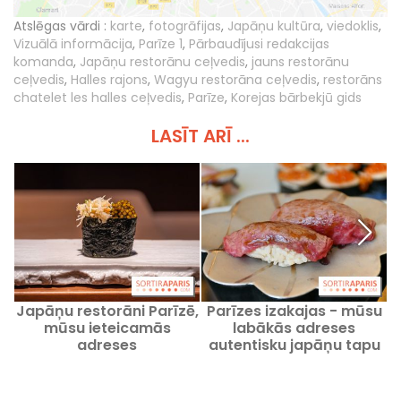
Atslēgas vārdi :
karte
,
fotogrāfijas
,
Japāņu kultūra
,
viedoklis
,
Vizuālā informācija
,
Parīze 1
,
Pārbaudījusi redakcijas
komanda
,
Japāņu restorānu ceļvedis
,
jauns restorānu
ceļvedis
,
Halles rajons
,
Wagyu restorāna ceļvedis
,
restorāns
chatelet les halles ceļvedis
,
Parīze
,
Korejas bārbekjū gids
LASĪT ARĪ ...
Japāņu restorāni Parīzē,
Parīzes izakajas - mūsu
mūsu ieteicamās
labākās adreses
adreses
autentisku japāņu tapu
baudīšanai