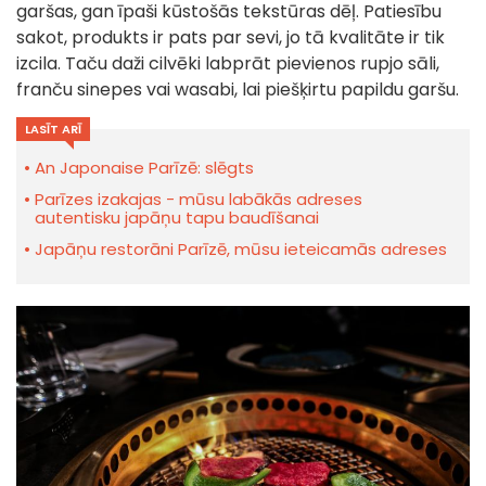
garšas, gan īpaši kūstošās tekstūras dēļ. Patiesību
sakot, produkts ir pats par sevi, jo tā kvalitāte ir tik
izcila. Taču daži cilvēki labprāt pievienos rupjo sāli,
franču sinepes vai wasabi, lai piešķirtu papildu garšu.
LASĪT ARĪ
An Japonaise Parīzē: slēgts
Parīzes izakajas - mūsu labākās adreses
autentisku japāņu tapu baudīšanai
Japāņu restorāni Parīzē, mūsu ieteicamās adreses