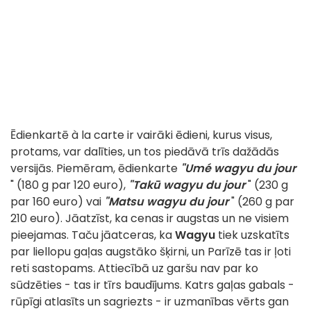
Ēdienkartē à la carte ir vairāki ēdieni, kurus visus,
protams, var dalīties, un tos piedāvā trīs dažādās
versijās. Piemēram, ēdienkarte
"Umé wagyu du jour
" (180 g par 120 euro),
"Takū wagyu du jour
" (230 g
par 160 euro) vai
"Matsu wagyu du jour
" (260 g par
210 euro). Jāatzīst, ka cenas ir augstas un ne visiem
pieejamas. Taču jāatceras, ka
Wagyu
tiek uzskatīts
par liellopu gaļas augstāko šķirni, un Parīzē tas ir ļoti
reti sastopams. Attiecībā uz garšu nav par ko
sūdzēties - tas ir tīrs baudījums. Katrs gaļas gabals -
rūpīgi atlasīts un sagriezts - ir uzmanības vērts gan