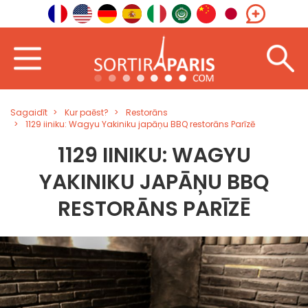
Sagaidīt
Kur paēst?
Restorāns
1129 iiniku: Wagyu Yakiniku japāņu BBQ restorāns Parīzē
1129 IINIKU: WAGYU
YAKINIKU JAPĀŅU BBQ
RESTORĀNS PARĪZĒ