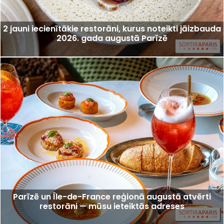
2 jauni iecienītākie restorāni, kurus noteikti jāizbauda
2026. gada augustā Parīzē
Parīzē un Île-de-France reģionā augustā atvērti
restorāni — mūsu ieteiktās adreses