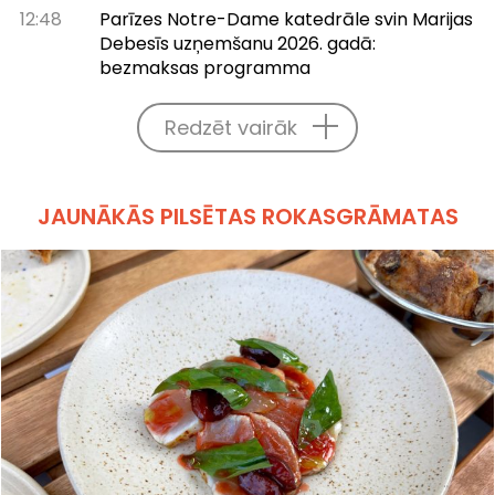
12:48
Parīzes Notre-Dame katedrāle svin Marijas
Debesīs uzņemšanu 2026. gadā:
bezmaksas programma
Redzēt vairāk
JAUNĀKĀS PILSĒTAS ROKASGRĀMATAS