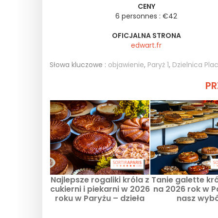
CENY
6 personnes : €42
OFICJALNA STRONA
edwart.fr
Słowa kluczowe :
objawienie
,
Paryż 1
,
Dzielnica Pl
PR
Najlepsze rogaliki króla z
Tanie galette kr
cukierni i piekarni w 2026
na 2026 rok w P
roku w Paryżu – dzieła
nasz wyb
mistrzów rzemiosła
przystępnych 
wypiekó