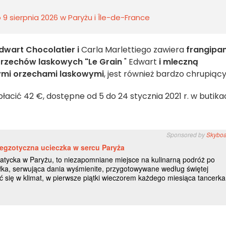
9 sierpnia 2026 w Paryżu i Île-de-France
dwart Chocolatier i
Carla Marlettiego zawiera
frangipa
 orzechów laskowych "Le Grain
" Edwart
i mleczną
mi orzechami laskowymi
, jest również bardzo chrupiący
acić 42 €, dostępne od 5 do 24 stycznia 2021 r. w butika