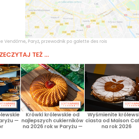
ace Vendôme
,
Paryż
,
przewodnik po galette des rois
ZECZYTAJ TEŻ ...
ólewskie
Krówki królewskie od
Wyśmienite królews
aryżu —
najlepszych cukierników
ciasta od Maison Ca
ór
na 2026 rok w Paryżu —
na rok 2026
cenowo
nasz wybór najbardziej
w
smakowitych dzieł sztuki