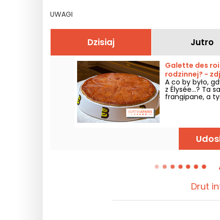
UWAGI
Dzisiaj
Jutro
Galette des roi
rodzinnej? - zd
A co by było, g
z Élysée…? Ta 
frangipane, a t
królową na chwi
rodzinnej w piek
oryginalnej rec
uświetnić nasze
Udos
Drut i