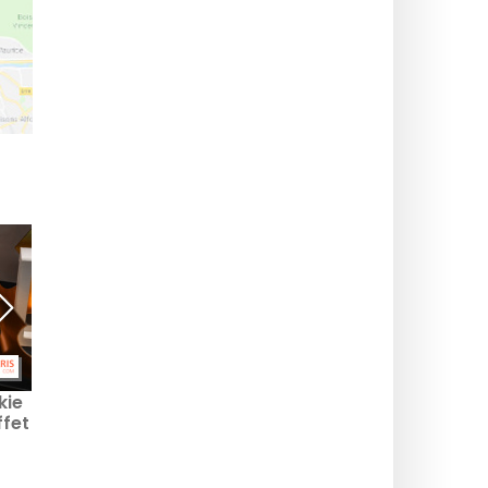
kie
Oryginalne ciastka króla
Galettes des Rois od
ffet
na 2026 rok w Paryżu –
Bacha Coffee: paryska
nasza wybór
siedziba marki świętuje
niecodziennych i
Epiphanię
kreatywnych wersji