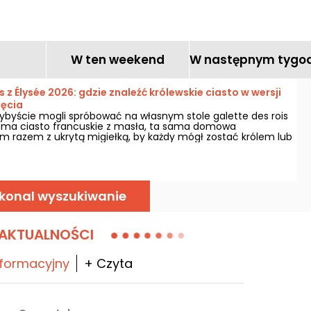
cukierniczej
W ten weekend
W następnym tygo
s z Élysée 2026: gdzie znaleźć królewskie ciasto w wersji
jęcia
dybyście mogli spróbować na własnym stole galette des rois
sama ciasto francuskie z masła, ta sama domowa
ym razem z ukrytą migiełką, by każdy mógł zostać królem lub
lę, dzieląc się jednym kawałkiem. Dostępna w wersji
arni rzemieślniczej na 15. dzielnicy Paryża — wierna
epturze podawanej na pałacu, ale zaprojektowana tak, by
 rodzinne spotkania!
konal wyszukiwanie
AKTUALNOŚCI
nformacyjny
+ Czyta