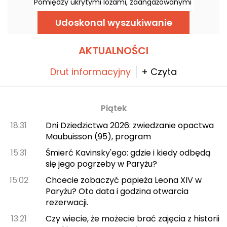
Pomiędzy ukrytymi lożami, zaangażowanymi
osobowościami i symbolami wyrytymi na
fasadach, Paryż jest masońską stolicą.
Udoskonal wyszukiwanie
Podążaj śladami masonów, aby czytać
między kamieniami i odkrywać ten
inicjacyjny Paryż.
AKTUALNOŚCI
Drut informacyjny
+ Czyta
Piątek
18:31
Dni Dziedzictwa 2026: zwiedzanie opactwa
Maubuisson (95), program
15:31
Śmierć Kavinsky'ego: gdzie i kiedy odbędą
się jego pogrzeby w Paryżu?
15:02
Chcecie zobaczyć papieża Leona XIV w
Paryżu? Oto data i godzina otwarcia
rezerwacji.
13:21
Czy wiecie, że możecie brać zajęcia z historii