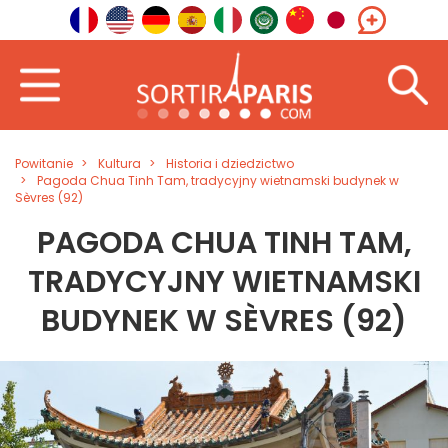
Powitanie
Kultura
Historia i dziedzictwo
Pagoda Chua Tinh Tam, tradycyjny wietnamski budynek w
Sèvres (92)
PAGODA CHUA TINH TAM,
TRADYCYJNY WIETNAMSKI
BUDYNEK W SÈVRES (92)