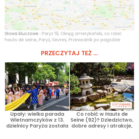
Słowa kluczowe :
Paryż 19
,
Okręg amerykański
,
co robić
hauts de seine
,
Paryż
,
Sevres
,
Przewodnik po pagodzie
PRZECZYTAJ TEŻ ...
Upały: wielka parada
Co robić w Hauts de
Wietnamczyków z 13.
Seine (92)? Dziedzictwo,
dzielnicy Paryża została
dobre adresy i atrakcje,
przełożona
pomysły na wycieczki