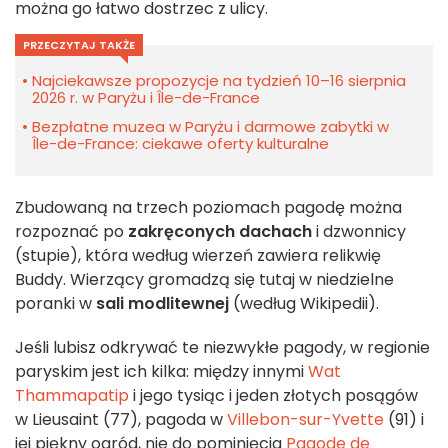
można go łatwo dostrzec z ulicy.
PRZECZYTAJ TAKŻE
Najciekawsze propozycje na tydzień 10–16 sierpnia
2026 r. w Paryżu i Île-de-France
Bezpłatne muzea w Paryżu i darmowe zabytki w
Île-de-France: ciekawe oferty kulturalne
Zbudowaną na trzech poziomach pagodę można
rozpoznać po
zakręconych dachach
i dzwonnicy
(stupie), która według wierzeń zawiera relikwię
Buddy. Wierzący gromadzą się tutaj w niedzielne
poranki w
sali modlitewnej
(według Wikipedii).
Jeśli lubisz odkrywać te niezwykłe pagody, w regionie
paryskim jest ich kilka: między innymi
Wat
Thammapatip
i jego tysiąc i jeden złotych posągów
w Lieusaint (77), pagoda w
Villebon-sur-Yvette
(91) i
jej piękny ogród, nie do pominięcia
Pagode de