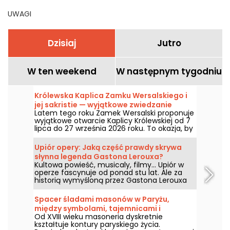
UWAGI
Dzisiaj
Jutro
W ten weekend
W następnym tygodniu
Królewska Kaplica Zamku Wersalskiego i
jej sakristie — wyjątkowe zwiedzanie
Latem tego roku Zamek Wersalski proponuje
latem 2026 roku
wyjątkowe otwarcie Kaplicy Królewskiej od 7
lipca do 27 września 2026 roku. To okazja, by
podziwiać jego nawę, malowany sufit,
sakristie, intarsję kamienną i tyle innych
Upiór opery: Jaką część prawdy skrywa
piękności!
słynna legenda Gastona Lerouxa?
Kultowa powieść, musicaly, filmy... Upiór w
operze fascynuje od ponad stu lat. Ale za
historią wymyśloną przez Gastona Lerouxa
kryje się kilka naprawdę realnych faktów
związanych z Palais Garnier. Upadek
Spacer śladami masonów w Paryżu,
żyrandola, tajemnicze jezioro podziemne,
między symbolami, tajemnicami i
zarezerwowana loża... Co z tej legendy
Od XVIII wieku masoneria dyskretnie
dziedzictwem
zostało?
kształtuje kontury paryskiego życia.